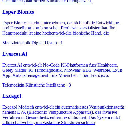
Gesundheitsplattformen
Künstliche Intelligenz
+1
Esper Bionics
Esper Bionics ist ein Unternehmen, das sich auf die Entwicklung
und Herstellung von bionischen Prothesen spezialisiert hat. Ihr
Hauptprodukt ist eine hochentwickelte bionische Hand, die
Medizintechnik
Digital Health
+1
Evercot AI
Evercot AI entwickelt No-Code KI-Plattformen fuer Healthcare.
Greey Matter: KI-Hirndiagnostik. NioWear: EEG-Wearable. Exult
App: Anfallsmanagement. Sitz Muenchen + San Francisco.
Telemedizin
Künstliche Intelligenz
+3
Excagol
Excagol Medtech entwickelt ein automatisiertes Venipunktionsgerät
namens EVA (Electronic Venipuncture Apparatus), das invasive
Verfahren in Gesundheitszentren revolutioniert. Das System nutzt
Ultraschallwellen, um vaskuläre Strukturen sichtbar