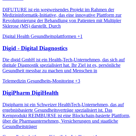
DIFUTURE ist ein wegweisendes Projekt im Rahmen der
Medizininformatik-Initiative, das eine innovative Plattform zur
Revolutionierung der Behandlung von Patienten mit Multipler
Sklerose (MS) darstellt. Durch
Digital Health
Gesundheitsplattformen
+1
Digid - Digital Diagnostics
Die digid GmbH ist ein Health-Tech-Unternehmen, das sich auf
digitale Diagnostik spezialisiert hat. Ihr Ziel ist es, persönliche
Gesundheit messbar zu machen und Menschen in
Telemedizin
Gesundheits-Monitoring
+3
DigiPharm DigiHealth
Digipharm ist ein Schweizer HealthTech-Unternehmen, das auf
ergebnisbasierte Gesundheitsverträge spezialisiert ist. Das
Kernprodukt REIMBURSE ist eine Blockchain-basierte Plattform,
über die Pharmaunternehmen, Versicherungen und staatliche
Gesundheitsträger