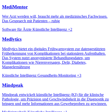
MediMentor
Wer Arzt werden will, braucht mehr als medizinisches Fachwissen.
Das Gespraech mit Patienten – ruhig
Software für Ärzte
Künstliche Intelligenz
+2
Medlytics
Medlytics bietet ein digitales Frühwarnsystem zur datengestützten
Früherkennung von Komplikationen bei stationären Aufenthalten.
Das System nutzt anonymisierte Behandlungsdaten, um
Komplikationen wie Nierenversagen, Delir, Diabetes,
Mangelernährung
Künstliche Intelligenz
Gesundheits-Monitoring
+3
Mindpeak
Mindpeak entwickelt künstliche Intelligenz (KI) für die klinische
Pathologie, um Präzision und Geschwindigkeit in die Diagnostik zu
bringen und mehr Informationen aus Gewebeproben zu gewinnen.