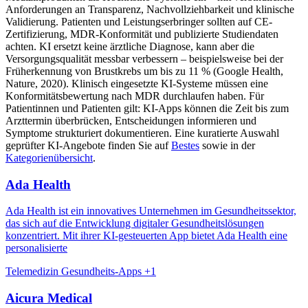
Anforderungen an Transparenz, Nachvollziehbarkeit und klinische
Validierung. Patienten und Leistungserbringer sollten auf CE-
Zertifizierung, MDR-Konformität und publizierte Studiendaten
achten. KI ersetzt keine ärztliche Diagnose, kann aber die
Versorgungsqualität messbar verbessern – beispielsweise bei der
Früherkennung von Brustkrebs um bis zu 11 % (Google Health,
Nature, 2020). Klinisch eingesetzte KI-Systeme müssen eine
Konformitätsbewertung nach MDR durchlaufen haben. Für
Patientinnen und Patienten gilt: KI-Apps können die Zeit bis zum
Arzttermin überbrücken, Entscheidungen informieren und
Symptome strukturiert dokumentieren. Eine kuratierte Auswahl
geprüfter KI-Angebote finden Sie auf
Bestes
sowie in der
Kategorienübersicht
.
Ada Health
Ada Health ist ein innovatives Unternehmen im Gesundheitssektor,
das sich auf die Entwicklung digitaler Gesundheitslösungen
konzentriert. Mit ihrer KI-gesteuerten App bietet Ada Health eine
personalisierte
Telemedizin
Gesundheits-Apps
+1
Aicura Medical