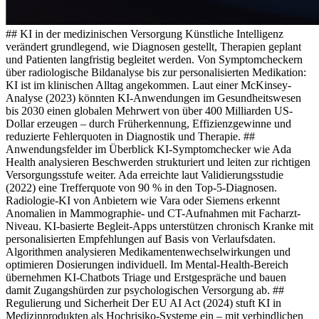
## KI in der medizinischen Versorgung Künstliche Intelligenz
verändert grundlegend, wie Diagnosen gestellt, Therapien geplant
und Patienten langfristig begleitet werden. Von Symptomcheckern
über radiologische Bildanalyse bis zur personalisierten Medikation:
KI ist im klinischen Alltag angekommen. Laut einer McKinsey-
Analyse (2023) könnten KI-Anwendungen im Gesundheitswesen
bis 2030 einen globalen Mehrwert von über 400 Milliarden US-
Dollar erzeugen – durch Früherkennung, Effizienzgewinne und
reduzierte Fehlerquoten in Diagnostik und Therapie. ##
Anwendungsfelder im Überblick KI-Symptomchecker wie Ada
Health analysieren Beschwerden strukturiert und leiten zur richtigen
Versorgungsstufe weiter. Ada erreichte laut Validierungsstudie
(2022) eine Trefferquote von 90 % in den Top-5-Diagnosen.
Radiologie-KI von Anbietern wie Vara oder Siemens erkennt
Anomalien in Mammographie- und CT-Aufnahmen mit Facharzt-
Niveau. KI-basierte Begleit-Apps unterstützen chronisch Kranke mit
personalisierten Empfehlungen auf Basis von Verlaufsdaten.
Algorithmen analysieren Medikamentenwechselwirkungen und
optimieren Dosierungen individuell. Im Mental-Health-Bereich
übernehmen KI-Chatbots Triage und Erstgespräche und bauen
damit Zugangshürden zur psychologischen Versorgung ab. ##
Regulierung und Sicherheit Der EU AI Act (2024) stuft KI in
Medizinprodukten als Hochrisiko-Systeme ein – mit verbindlichen