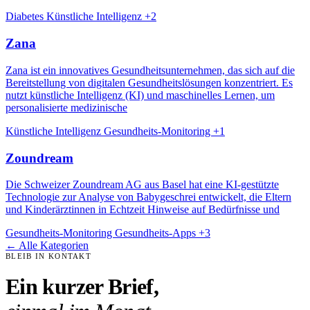
Diabetes
Künstliche Intelligenz
+2
Zana
Zana ist ein innovatives Gesundheitsunternehmen, das sich auf die
Bereitstellung von digitalen Gesundheitslösungen konzentriert. Es
nutzt künstliche Intelligenz (KI) und maschinelles Lernen, um
personalisierte medizinische
Künstliche Intelligenz
Gesundheits-Monitoring
+1
Zoundream
Die Schweizer Zoundream AG aus Basel hat eine KI-gestützte
Technologie zur Analyse von Babygeschrei entwickelt, die Eltern
und Kinderärztinnen in Echtzeit Hinweise auf Bedürfnisse und
Gesundheits-Monitoring
Gesundheits-Apps
+3
← Alle Kategorien
BLEIB IN KONTAKT
Ein kurzer Brief,