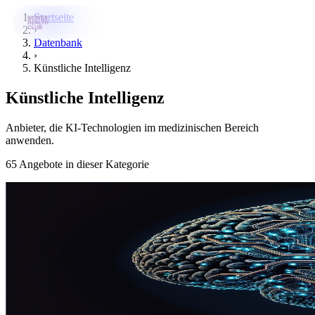
Startseite
›
Datenbank
›
Bestes-App
Künstliche Intelligenz
Datenbank
Künstliche Intelligenz
News
Anbieter, die KI-Technologien im medizinischen Bereich
Über uns
anwenden.
65 Angebote in dieser Kategorie
Für Unternehmen
Jetzt downloaden