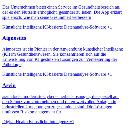
Das Unternehmen bietet einen Service im Gesundheitsbereich an,
der es den Nutzern ermöglicht, gesünder zu leben. Die App erklärt
spielerisch, wie man seine Gesundheit verbessern
Künstliche Intelligenz
KI-basierte Datenanalyse-Software
+1
Aignostics
Aignostics ist ein Pionier in der Anwendung künstlicher Intelligenz
(KI) im Gesundheitswesen. Sie konzentrieren sich auf die
Entwicklung von KI-gestützten Lösungen zur Verbesserung der
Pathologie
Künstliche Intelligenz
KI-basierte Datenanalyse-Software
+1
Asvin
asvin bietet modernste Cybersicherheitslösungen, die speziell auf
den Schutz von Unternehmen und deren wertvollen Anlagen in
industriellen Umgebungen zugeschnitten sind. Die Lösungen
umfassen Risikomanagement für
Digital Health
Künstliche Intelligenz
+1