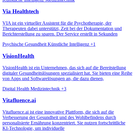
Via Healthtech
VIA ist ein virtueller Assistent für die Psychotherapie, der
Therapeuten dabei unterstützt, Zeit bei der Dokumentation und
Berichterstellung zu sparen. Der Service erstellt in Sekunden
Psychische Gesundheit
Künstliche Intelligenz
+1
VisionHealth
VisionHealth ist ein Unternehmen, das sich auf die Bereitstellung
digitaler Gesundheitslösungen spezialisiert hat. Sie bieten eine Reihe
von Apps und Softwarelösungen an, die dazu dienen,
Digital Health
Medizintechnik
+3
Vitafluence.ai
Vitafluence.ai ist eine innovative Plattform, die sich auf die
Verbesserung der Gesundheit und des Wohlbefindens durch
personalisierte Ernährung konzentriert. Sie nutzen fortschrittliche
KI-Technologie, um individuelle