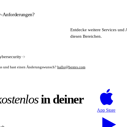
ty-Anforderungen?
htet sich an Hersteller von Medizinprodukten, DiGAs und digitalen Th
Entdecke weitere Services und 
enetrationstests und sichere Softwarearchitektur-Designs – ausgerich
diesen Bereichen.
ybersecurity
mens und hast einen Änderungswunsch?
hallo@bestes.com
kostenlos
in deiner
App Store