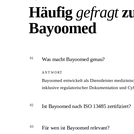
Häufig
gefragt
z
Bayoomed
01
Was macht Bayoomed genau?
ANTWORT
Bayoomed entwickelt als Dienstleister medizin
inklusive regulatorischer Dokumentation und Cyb
02
Ist Bayoomed nach ISO 13485 zertifiziert?
ANTWORT
03
Für wen ist Bayoomed relevant?
Ja. Bayoomed ist nach ISO 13485 zertifiziert – 