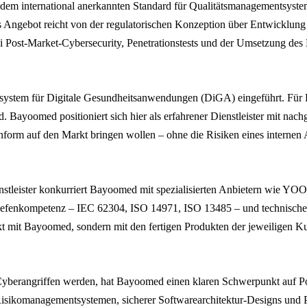
 dem international anerkannten Standard für Qualitätsmanagementsyste
ngebot reicht von der regulatorischen Konzeption über Entwicklung u
bei Post-Market-Cybersecurity, Penetrationstests und der Umsetzung de
ungssystem für Digitale Gesundheitsanwendungen (DiGA) eingeführt. Fü
nd. Bayoomed positioniert sich hier als erfahrener Dienstleister mit n
form auf den Markt bringen wollen – ohne die Risiken eines internen 
stleister konkurriert Bayoomed mit spezialisierten Anbietern wie YO
 Tiefenkompetenz – IEC 62304, ISO 14971, ISO 13485 – und technisch
ekt mit Bayoomed, sondern mit den fertigen Produkten der jeweiligen K
 Cyberangriffen werden, hat Bayoomed einen klaren Schwerpunkt auf P
Risikomanagementsystemen, sicherer Softwarearchitektur-Designs und 