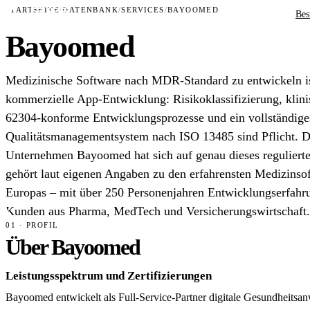
STARTSEITE
/
DATENBANK
/
SERVICES
/
BAYOOMED
Bes
Bayoomed
Medizinische Software nach MDR-Standard zu entwickeln is
kommerzielle App-Entwicklung: Risikoklassifizierung, klin
62304-konforme Entwicklungsprozesse und ein vollständige
Qualitätsmanagementsystem nach ISO 13485 sind Pflicht. D
Unternehmen Bayoomed hat sich auf genau dieses regulierte 
gehört laut eigenen Angaben zu den erfahrensten Medizins
Europas – mit über 250 Personenjahren Entwicklungserfahr
Kunden aus Pharma, MedTech und Versicherungswirtschaft.
01 · PROFIL
Über Bayoomed
Leistungsspektrum und Zertifizierungen
Bayoomed entwickelt als Full-Service-Partner digitale Gesundheit