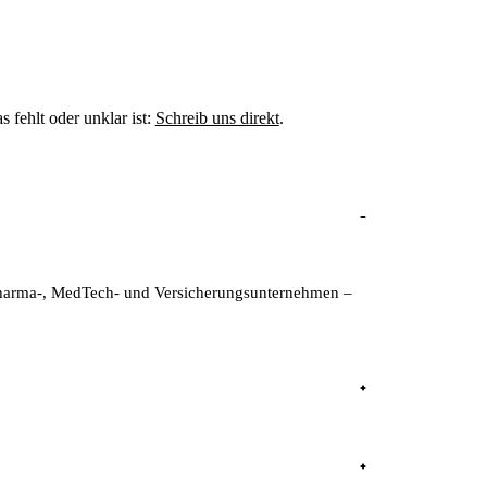
fehlt oder unklar ist:
Schreib uns direkt
.
Pharma-, MedTech- und Versicherungsunternehmen –
edizinprodukte-Entwicklung.