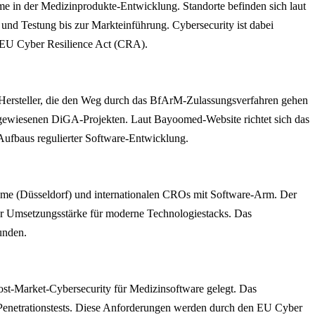
me in der Medizinprodukte-Entwicklung. Standorte befinden sich laut
nd Testung bis zur Markteinführung. Cybersecurity ist dabei
s EU Cyber Resilience Act (CRA).
r Hersteller, die den Weg durch das BfArM-Zulassungsverfahren gehen
achgewiesenen DiGA-Projekten. Laut Bayoomed-Website richtet sich das
Aufbaus regulierter Software-Entwicklung.
Ome (Düsseldorf) und internationalen CROs mit Software-Arm. Der
er Umsetzungsstärke für moderne Technologiestacks. Das
unden.
ost-Market-Cybersecurity für Medizinsoftware gelegt. Das
Penetrationstests. Diese Anforderungen werden durch den EU Cyber