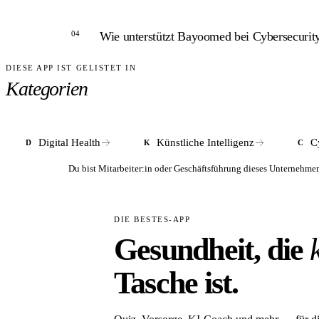
ANTWORT
04
Wie unterstützt Bayoomed bei Cybersecuri
Bayoomed ist ein reines B2B-Unternehmen und ric
regulierte Software suchen.
DIESE APP IST GELISTET IN
ANTWORT
Kategorien
Bayoomed bietet Cybersecurity-Risikoanalysen, P
Digital Health
Künstliche Intelligenz
C
D
K
C
Du bist Mitarbeiter:in oder Geschäftsführung dieses Unterneh
DIE BESTES-APP
Gesundheit, die
Tasche ist.