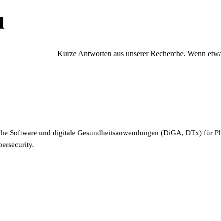
u
Kurze Antworten aus unserer Recherche. Wenn etwas 
ische Software und digitale Gesundheitsanwendungen (DiGA, DTx) für 
ersecurity.
dem internationalen Standard für Qualitätsmanagementsysteme in der M