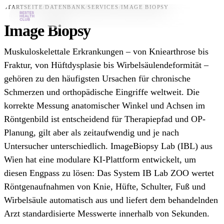
STARTSEITE
/
DATENBANK
/
SERVICES
/
IMAGE BIOPSY
Image Biopsy
Bestes-App
Muskuloskelettale Erkrankungen – von Kniearthrose bis
Datenbank
Fraktur, von Hüftdysplasie bis Wirbelsäulendeformität –
gehören zu den häufigsten Ursachen für chronische
News
Schmerzen und orthopädische Eingriffe weltweit. Die
Über uns
korrekte Messung anatomischer Winkel und Achsen im
Für Unternehmen
Röntgenbild ist entscheidend für Therapiepfad und OP-
Planung, gilt aber als zeitaufwendig und je nach
Jetzt downloaden
Untersucher unterschiedlich. ImageBiopsy Lab (IBL) aus
Wien hat eine modulare KI-Plattform entwickelt, um
diesen Engpass zu lösen: Das System IB Lab ZOO wertet
Röntgenaufnahmen von Knie, Hüfte, Schulter, Fuß und
Wirbelsäule automatisch aus und liefert dem behandelnden
Arzt standardisierte Messwerte innerhalb von Sekunden.