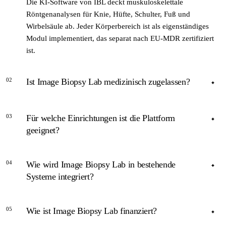
Die KI-Software von IBL deckt muskuloskelettale
Röntgenanalysen für Knie, Hüfte, Schulter, Fuß und
Wirbelsäule ab. Jeder Körperbereich ist als eigenständiges
Modul implementiert, das separat nach EU-MDR zertifiziert
ist.
02
Ist Image Biopsy Lab medizinisch zugelassen?
ANTWORT
03
Für welche Einrichtungen ist die Plattform
Ja. Das Portfolio umfasst nach Unternehmensangaben sieben
geeignet?
Module, die nach EU-Medizinprodukteverordnung (MDR)
durch TÜV SÜD zertifiziert sind. Ausgewählte Produkte –
ANTWORT
darunter LAMA (Lower Limb Alignment) – tragen zusätzlich
04
Wie wird Image Biopsy Lab in bestehende
IBL richtet sich an Radiologen, Orthopäden und
eine US-amerikanische FDA 510(k)-Freigabe.
Systeme integriert?
Unfallchirurgen in Krankenhäusern und Kliniken sowie an
Radiologie-IT-Dienstleister. Die Plattform ist eine B2B-
ANTWORT
Lösung ohne direkten Patientenzugang.
05
Wie ist Image Biopsy Lab finanziert?
Die Bildanalyse läuft servergestützt und gibt Messergebnisse
strukturiert an vorhandene PACS- oder RIS-Systeme zurück.