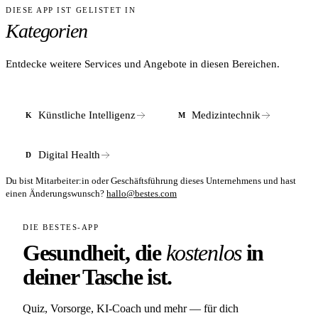
DIESE APP IST GELISTET IN
ANTWORT
Eine Integration ist nach Unternehmensangaben mit einer
Kategorien
Vielzahl gängiger PACS-Anbieter möglich.
Das Wiener Unternehmen hat laut Tracxn (April 2026)
insgesamt 59,9 Mio. USD über fünf Finanzierungsrunden
eingesammelt. Zu den Investoren zählen APEX Ventures,
Entdecke weitere Services und Angebote in diesen Bereichen.
aws Gründungsfonds und IT-Farm.
Künstliche Intelligenz
Medizintechnik
K
M
Digital Health
D
Du bist Mitarbeiter:in oder Geschäftsführung dieses Unternehmens und hast
einen Änderungswunsch?
hallo@bestes.com
DIE BESTES-APP
Gesundheit, die
kostenlos
in
deiner Tasche ist.
Quiz, Vorsorge, KI-Coach und mehr — für dich