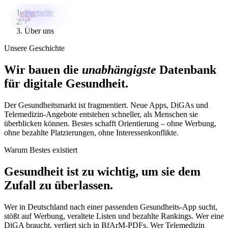
Startseite
›
Über uns
Bestes-App
Unsere Geschichte
Datenbank
Wir bauen die
unabhängigste
Datenbank
für digitale Gesundheit.
News
Über uns
Der Gesundheitsmarkt ist fragmentiert. Neue Apps, DiGAs und
Telemedizin-Angebote entstehen schneller, als Menschen sie
Für Unternehmen
überblicken können. Bestes schafft Orientierung – ohne Werbung,
ohne bezahlte Platzierungen, ohne Interessenkonflikte.
Jetzt downloaden
Warum Bestes existiert
Gesundheit ist zu wichtig, um sie dem
Zufall zu überlassen.
Wer in Deutschland nach einer passenden Gesundheits-App sucht,
stößt auf Werbung, veraltete Listen und bezahlte Rankings. Wer eine
DiGA braucht, verliert sich in BfArM-PDFs. Wer Telemedizin