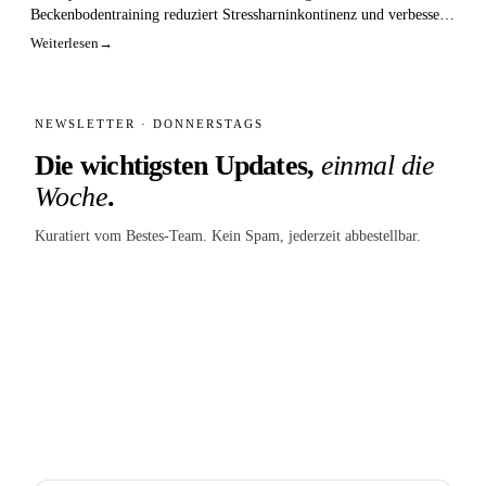
Beckenbodentraining reduziert Stressharninkontinenz und verbessert
die Lebensqualität betroffener Frauen.
Weiterlesen
→
NEWSLETTER · DONNERSTAGS
Die wichtigsten Updates,
einmal die
Woche
.
Kuratiert vom Bestes-Team. Kein Spam, jederzeit abbestellbar.