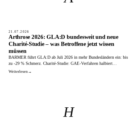
21.07.2026
Arthrose 2026: GLA:D bundesweit und neue
Charité-Studie – was Betroffene jetzt wissen
müssen
BARMER führt GLA:D ab Juli 2026 in mehr Bundesländern ein: bis
zu -29 % Schmerz. Charité-Studie: GAE-Verfahren halbiert
Knieschmerz (Wert 7 auf 3).
Weiterlesen
→
H