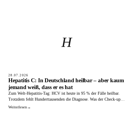
H
28.07.2026
Hepatitis C: In Deutschland heilbar – aber kaum
jemand weiß, dass er es hat
Zum Welt-Hepatitis-Tag: HCV ist heute in 95 % der Fälle heilbar.
Trotzdem fehlt Hunderttausenden die Diagnose. Was der Check-up
35 bringt.
Weiterlesen
→