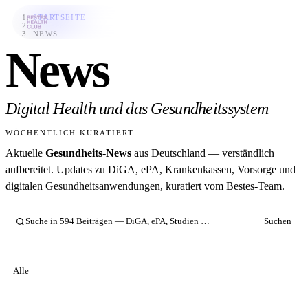
STARTSEITE
›
NEWS
News
Bestes-App
Datenbank
Digital Health und das Gesundheitssystem
News
WÖCHENTLICH KURATIERT
Über uns
Aktuelle
Gesundheits-News
aus Deutschland — verständlich
Für Unternehmen
aufbereitet. Updates zu DiGA, ePA, Krankenkassen, Vorsorge und
digitalen Gesundheitsanwendungen, kuratiert vom Bestes-Team.
Jetzt downloaden
Suchen
Alle