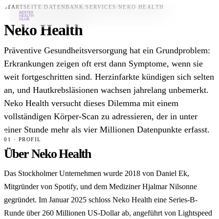
STARTSEITE
/
DATENBANK
/
SERVICES
/
NEKO HEALTH
Neko Health
Bestes-App
Präventive Gesundheitsversorgung hat ein Grundproblem:
Datenbank
Erkrankungen zeigen oft erst dann Symptome, wenn sie
weit fortgeschritten sind. Herzinfarkte kündigen sich selten
News
an, und Hautkrebsläsionen wachsen jahrelang unbemerkt.
Über uns
Neko Health versucht dieses Dilemma mit einem
Für Unternehmen
vollständigen Körper-Scan zu adressieren, der in unter
einer Stunde mehr als vier Millionen Datenpunkte erfasst.
Jetzt downloaden
01 · PROFIL
Über Neko Health
Das Stockholmer Unternehmen wurde 2018 von Daniel Ek,
Mitgründer von Spotify, und dem Mediziner Hjalmar Nilsonne
gegründet. Im Januar 2025 schloss Neko Health eine Series-B-
Runde über 260 Millionen US-Dollar ab, angeführt von Lightspeed