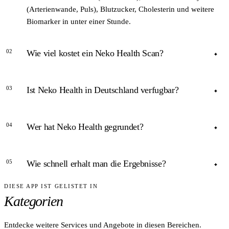
(Arterienwande, Puls), Blutzucker, Cholesterin und weitere
Biomarker in unter einer Stunde.
02
Wie viel kostet ein Neko Health Scan?
ANTWORT
03
Ist Neko Health in Deutschland verfugbar?
Die Preise variieren je nach Standort und Leistungsumfang.
Aktuelle Preisangaben sind auf der Website von Neko Health
ANTWORT
verfugbar.
04
Wer hat Neko Health gegrundet?
Aktuell betreibt Neko Health Standorte in Schweden und
dem Vereinigten Konigreich sowie einen geplanten US-
ANTWORT
Standort in New York City (2026). Eine Expansion nach
05
Wie schnell erhalt man die Ergebnisse?
Deutschland ist bisher nicht angekondigt.
Das Unternehmen wurde 2018 von Daniel Ek (Spotify-
Mitgrunder) und Hjalmar Nilsonne in Stockholm gegrundet.
DIESE APP IST GELISTET IN
ANTWORT
Kategorien
Nach Angaben von Neko Health stehen die Ergebnisse
unmittelbar nach dem Scan zur Verfugung und werden
gemeinsam mit einem Arzt besprochen.
Entdecke weitere Services und Angebote in diesen Bereichen.