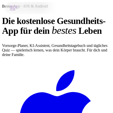
Bestes App · iOS & Android
Die kostenlose Gesundheits-
Bestes-App
bestes
App für dein
Leben
Datenbank
News
Vorsorge-Planer, KI-Assistent, Gesundheitstagebuch und tägliches
Über uns
Quiz — spielerisch lernen, was dein Körper braucht. Für dich und
deine Familie.
Für Unternehmen
Jetzt downloaden