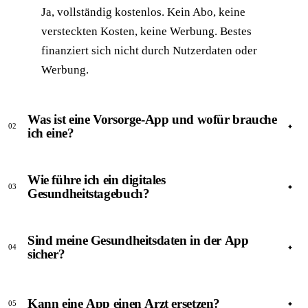
Ja, vollständig kostenlos. Kein Abo, keine
versteckten Kosten, keine Werbung. Bestes
finanziert sich nicht durch Nutzerdaten oder
Werbung.
Was ist eine Vorsorge-App und wofür brauche
02
ich eine?
ANTWORT
Wie führe ich ein digitales
Eine Vorsorge-App zeigt dir, welche
03
Gesundheitstagebuch?
Vorsorgeuntersuchungen für dein Alter und
Geschlecht fällig sind, erinnert dich rechtzeitig an
ANTWORT
Termine und hält fest, was du wann gemacht hast. So
Sind meine Gesundheitsdaten in der App
Du trägst regelmäßig Werte ein (Blutdruck, Gewicht,
04
sicher?
verpasst du keinen Check-up 35, keine
Symptome), fotografierst Befunde und Rezepte und
Krebsvorsorge und keine U-Untersuchung deiner
siehst Verläufe über die Zeit. Entscheidend sind
ANTWORT
Kinder mehr — ohne gelbes Heft, Excel oder
Konstanz und ein einziger Ort für alles — sonst
Ja. Daten werden verschlüsselt und DSGVO-
Kann eine App einen Arzt ersetzen?
05