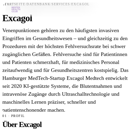
STARTSEITE
/
DATENBANK
/
SERVICES
/
EXCAGOL
Excagol
Bestes-App
Venenpunktionen gehören zu den häufigsten invasiven
Datenbank
Eingriffen im Gesundheitswesen – und gleichzeitig zu den
Prozeduren mit der höchsten Fehlversuchsrate bei schwer
News
zugänglichen Gefäßen. Fehlversuche sind für Patientinnen
Über uns
und Patienten schmerzhaft, für medizinisches Personal
Für Unternehmen
zeitaufwendig und für Gesundheitszentren kostspielig. Das
Hamburger MedTech-Startup Excagol Medtech entwickelt
Jetzt downloaden
seit 2020 KI-gestützte Systeme, die Blutentnahmen und
intravenöse Zugänge durch Ultraschalltechnologie und
maschinelles Lernen präziser, schneller und
patientenschonender machen.
01 · PROFIL
Über Excagol