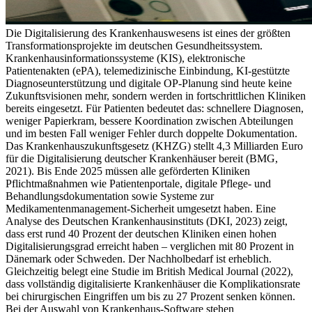
Die Digitalisierung des Krankenhauswesens ist eines der größten
Transformationsprojekte im deutschen Gesundheitssystem.
Krankenhausinformationssysteme (KIS), elektronische
Patientenakten (ePA), telemedizinische Einbindung, KI-gestützte
Diagnoseunterstützung und digitale OP-Planung sind heute keine
Zukunftsvisionen mehr, sondern werden in fortschrittlichen Kliniken
bereits eingesetzt. Für Patienten bedeutet das: schnellere Diagnosen,
weniger Papierkram, bessere Koordination zwischen Abteilungen
und im besten Fall weniger Fehler durch doppelte Dokumentation.
Das Krankenhauszukunftsgesetz (KHZG) stellt 4,3 Milliarden Euro
für die Digitalisierung deutscher Krankenhäuser bereit (BMG,
2021). Bis Ende 2025 müssen alle geförderten Kliniken
Pflichtmaßnahmen wie Patientenportale, digitale Pflege- und
Behandlungsdokumentation sowie Systeme zur
Medikamentenmanagement-Sicherheit umgesetzt haben. Eine
Analyse des Deutschen Krankenhausinstituts (DKI, 2023) zeigt,
dass erst rund 40 Prozent der deutschen Kliniken einen hohen
Digitalisierungsgrad erreicht haben – verglichen mit 80 Prozent in
Dänemark oder Schweden. Der Nachholbedarf ist erheblich.
Gleichzeitig belegt eine Studie im British Medical Journal (2022),
dass vollständig digitalisierte Krankenhäuser die Komplikationsrate
bei chirurgischen Eingriffen um bis zu 27 Prozent senken können.
Bei der Auswahl von Krankenhaus-Software stehen