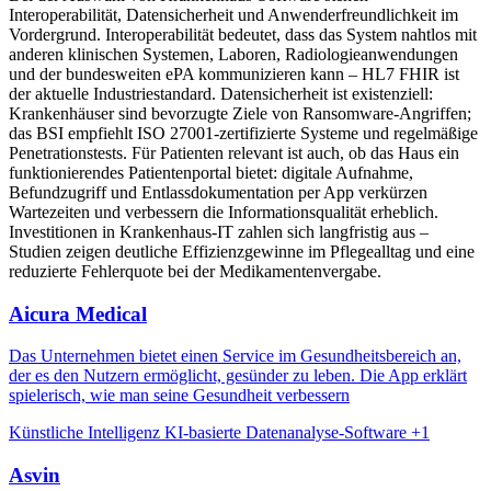
Interoperabilität, Datensicherheit und Anwenderfreundlichkeit im
Vordergrund. Interoperabilität bedeutet, dass das System nahtlos mit
anderen klinischen Systemen, Laboren, Radiologieanwendungen
und der bundesweiten ePA kommunizieren kann – HL7 FHIR ist
der aktuelle Industriestandard. Datensicherheit ist existenziell:
Krankenhäuser sind bevorzugte Ziele von Ransomware-Angriffen;
das BSI empfiehlt ISO 27001-zertifizierte Systeme und regelmäßige
Penetrationstests. Für Patienten relevant ist auch, ob das Haus ein
funktionierendes Patientenportal bietet: digitale Aufnahme,
Befundzugriff und Entlassdokumentation per App verkürzen
Wartezeiten und verbessern die Informationsqualität erheblich.
Investitionen in Krankenhaus-IT zahlen sich langfristig aus –
Studien zeigen deutliche Effizienzgewinne im Pflegealltag und eine
reduzierte Fehlerquote bei der Medikamentenvergabe.
Aicura Medical
Das Unternehmen bietet einen Service im Gesundheitsbereich an,
der es den Nutzern ermöglicht, gesünder zu leben. Die App erklärt
spielerisch, wie man seine Gesundheit verbessern
Künstliche Intelligenz
KI-basierte Datenanalyse-Software
+1
Asvin