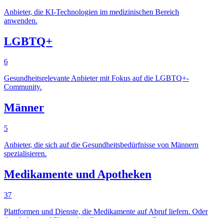
Anbieter, die KI-Technologien im medizinischen Bereich
anwenden.
LGBTQ+
6
Gesundheitsrelevante Anbieter mit Fokus auf die LGBTQ+-
Community.
Männer
5
Anbieter, die sich auf die Gesundheitsbedürfnisse von Männern
spezialisieren.
Medikamente und Apotheken
37
Plattformen und Dienste, die Medikamente auf Abruf liefern. Oder