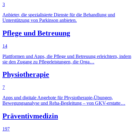
3
Anbieter, die spezialisierte Dienste für die Behandlung und
Unterstützung von Parkinson anbieten.
Pflege und Betreuung
14
Plattformen und Apps, die Pflege und Betreuung erleichtern, indem
sie den Zugang zu Pflegeleistungen, die Orga…
Physiotherapie
7
Apps und digitale Angebote für Physiotherapie-Übungen,
Bewegungsanalyse und Reha-Begleitung – von GKV-erstatte…
Präventivmedizin
197