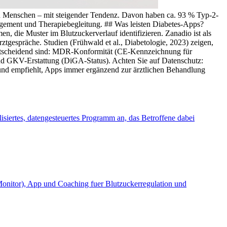
nen Menschen – mit steigender Tendenz. Davon haben ca. 93 % Typ-2-
gement und Therapiebegleitung. ## Was leisten Diabetes-Apps?
die Muster im Blutzuckerverlauf identifizieren. Zanadio ist als
gespräche. Studien (Frühwald et al., Diabetologie, 2023) zeigen,
ntscheidend sind: MDR-Konformität (CE-Kennzeichnung für
nd GKV-Erstattung (DiGA-Status). Achten Sie auf Datenschutz:
und empfiehlt, Apps immer ergänzend zur ärztlichen Behandlung
lisiertes, datengesteuertes Programm an, das Betroffene dabei
Monitor), App und Coaching fuer Blutzuckerregulation und