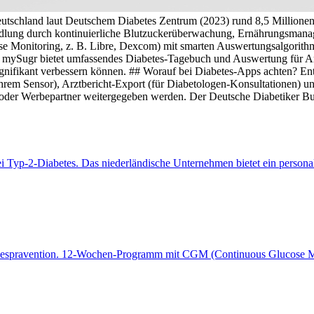
n Deutschland laut Deutschem Diabetes Zentrum (2023) rund 8,5 Millio
andlung durch kontinuierliche Blutzuckerüberwachung, Ernährungsmana
nitoring, z. B. Libre, Dexcom) mit smarten Auswertungsalgorithmen, 
mySugr bietet umfassendes Diabetes-Tagebuch und Auswertung für Arzt
nifikant verbessern können. ## Worauf bei Diabetes-Apps achten? E
rem Sensor), Arztbericht-Export (für Diabetologen-Konsultationen) u
 oder Werbepartner weitergegeben werden. Der Deutsche Diabetiker B
 bei Typ-2-Diabetes. Das niederländische Unternehmen bietet ein persona
iabetaespravention. 12-Wochen-Programm mit CGM (Continuous Glucose 