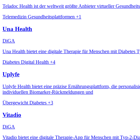
Teladoc Health ist der weltweit größte Anbieter virtueller Gesundh
Telemedizin
Gesundheitsplattformen
+1
Una Health
DiGA
Una Health bietet eine digitale Therapie für Menschen mit Diabetes T
Diabetes
Digital Health
+4
Uplyfe
Uplyfe Health bietet eine präzise Ernährungsplattform, die personalis
individuellen Biomarker-Rückmeldungen und
Übergewicht
Diabetes
+3
Vitadio
DiGA
Vitadio bietet eine digitale Therapie-App für Menschen mit Typ-2-Di