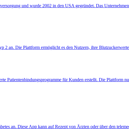
eitsversorgung und wurde 2002 in den USA gegründet. Das Unternehmen 
yp 2 an. Die Plattform ermöglicht es den Nutzern, ihre Blutzuckerwert
ierte Patientenbindungsprogramme für Kunden erstellt. Die Plattform nut
abetes an. Diese App kann auf Rezept von Ärzten oder über den telemed