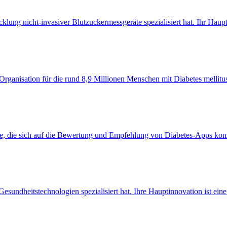
ung nicht-invasiver Blutzuckermessgeräte spezialisiert hat. Ihr Hauptp
 Organisation für die rund 8,9 Millionen Menschen mit Diabetes mellit
fe, die sich auf die Bewertung und Empfehlung von Diabetes-Apps konzent
undheitstechnologien spezialisiert hat. Ihre Hauptinnovation ist eine 