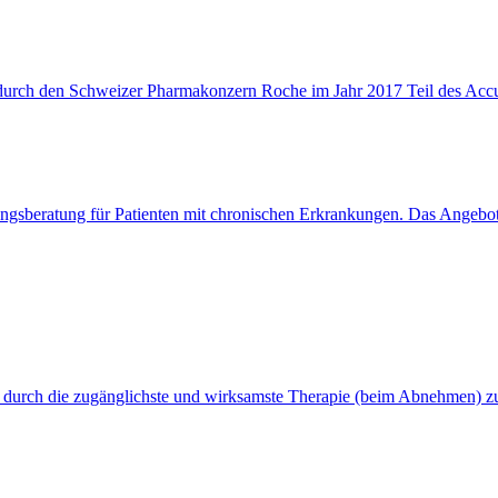
durch den Schweizer Pharmakonzern Roche im Jahr 2017 Teil des Accu-
ngsberatung für Patienten mit chronischen Erkrankungen. Das Angebot
 durch die zugänglichste und wirksamste Therapie (beim Abnehmen) zu 