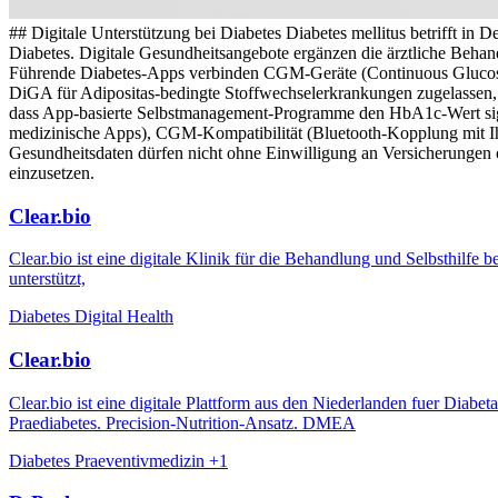
## Digitale Unterstützung bei Diabetes Diabetes mellitus betrifft i
Diabetes. Digitale Gesundheitsangebote ergänzen die ärztliche Beh
Führende Diabetes-Apps verbinden CGM-Geräte (Continuous Glucose Mo
DiGA für Adipositas-bedingte Stoffwechselerkrankungen zugelassen, 
dass App-basierte Selbstmanagement-Programme den HbA1c-Wert sig
medizinische Apps), CGM-Kompatibilität (Bluetooth-Kopplung mit Ih
Gesundheitsdaten dürfen nicht ohne Einwilligung an Versicherungen
einzusetzen.
Clear.bio
Clear.bio ist eine digitale Klinik für die Behandlung und Selbsthilfe
unterstützt,
Diabetes
Digital Health
Clear.bio
Clear.bio ist eine digitale Plattform aus den Niederlanden fuer D
Praediabetes. Precision-Nutrition-Ansatz. DMEA
Diabetes
Praeventivmedizin
+1