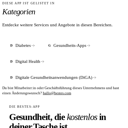
DIESE APP IST GELISTET IN
ANTWORT
regelmäßigen Blutzuckermessungen.
exportieren und die Weitergabe an Praxis-Plattformen selbst
Kategorien
freigeben oder widerrufen.
Nein. mySugr ist ein Dokumentations- und Analyse-
Werkzeug, kein Ersatz für regelmäßige Arztbesuche. Die
exportierten Reports dienen als Gesprächsgrundlage in der
Entdecke weitere Services und Angebote in diesen Bereichen.
Diabetesbehandlung, nicht als eigenständige medizinische
Diagnose.
Diabetes
Gesundheits-Apps
D
G
Digital Health
D
Digitale Gesundheitsanwendungen (DiGA)
D
Du bist Mitarbeiter:in oder Geschäftsführung dieses Unternehmens und hast
einen Änderungswunsch?
hallo@bestes.com
DIE BESTES-APP
Gesundheit, die
kostenlos
in
deiner Tasche ist.