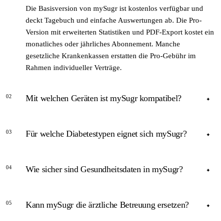
Die Basisversion von mySugr ist kostenlos verfügbar und
deckt Tagebuch und einfache Auswertungen ab. Die Pro-
Version mit erweiterten Statistiken und PDF-Export kostet ein
monatliches oder jährliches Abonnement. Manche
gesetzliche Krankenkassen erstatten die Pro-Gebühr im
Rahmen individueller Verträge.
02
Mit welchen Geräten ist mySugr kompatibel?
ANTWORT
03
Für welche Diabetestypen eignet sich mySugr?
mySugr unterstützt die Bluetooth-Synchronisierung mit
Accu-Chek-Messgeräten. Werte anderer Hersteller können
ANTWORT
manuell eingetragen werden. Die aktuelle Kompatibilitätsliste
04
Wie sicher sind Gesundheitsdaten in mySugr?
findet sich in den App-Einstellungen oder auf der
Die App ist für Typ-1-Diabetes, Typ-2-Diabetes und
Unternehmenswebsite.
Schwangerschaftsdiabetes konzipiert. Sowohl
ANTWORT
insulinpflichtige als auch nicht-insulinpflichtige Nutzende
05
Kann mySugr die ärztliche Betreuung ersetzen?
können die Protokollierungsfunktionen verwenden; die
Nach Angaben des Unternehmens werden Daten DSGVO-
Auswertungen sind besonders aussagekräftig bei
konform verarbeitet. Nutzende können ihre Daten