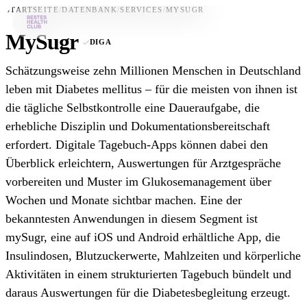
STARTSEITE
/
DATENBANK
/
SERVICES
/
MYSUGR
MySugr
DIGA
Bestes-App
Schätzungsweise zehn Millionen Menschen in Deutschland
Datenbank
leben mit Diabetes mellitus – für die meisten von ihnen ist
die tägliche Selbstkontrolle eine Daueraufgabe, die
News
erhebliche Disziplin und Dokumentationsbereitschaft
Über uns
erfordert. Digitale Tagebuch-Apps können dabei den
Für Unternehmen
Überblick erleichtern, Auswertungen für Arztgespräche
vorbereiten und Muster im Glukosemanagement über
Jetzt downloaden
Wochen und Monate sichtbar machen. Eine der
bekanntesten Anwendungen in diesem Segment ist
mySugr, eine auf iOS und Android erhältliche App, die
Insulindosen, Blutzuckerwerte, Mahlzeiten und körperliche
Aktivitäten in einem strukturierten Tagebuch bündelt und
daraus Auswertungen für die Diabetesbegleitung erzeugt.