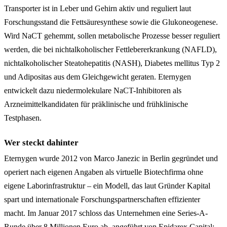
Transporter ist in Leber und Gehirn aktiv und reguliert laut
Forschungsstand die Fettsäuresynthese sowie die Glukoneogenese.
Wird NaCT gehemmt, sollen metabolische Prozesse besser reguliert
werden, die bei nichtalkoholischer Fettlebererkrankung (NAFLD),
nichtalkoholischer Steatohepatitis (NASH), Diabetes mellitus Typ 2
und Adipositas aus dem Gleichgewicht geraten. Eternygen
entwickelt dazu niedermolekulare NaCT-Inhibitoren als
Arzneimittelkandidaten für präklinische und frühklinische
Testphasen.
Wer steckt dahinter
Eternygen wurde 2012 von Marco Janezic in Berlin gegründet und
operiert nach eigenen Angaben als virtuelle Biotechfirma ohne
eigene Laborinfrastruktur – ein Modell, das laut Gründer Kapital
spart und internationale Forschungspartnerschaften effizienter
macht. Im Januar 2017 schloss das Unternehmen eine Series-A-
Runde über 8 Millionen Euro ab, angeführt von Epidarex Capital;