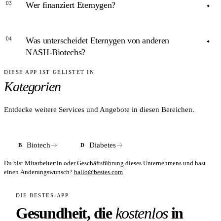
03
Wer finanziert Eternygen?
Nein – Eternygen ist präklinisch/frühklinisch tätig. Das
Unternehmen zielt auf Auslizenzierung seiner Kandidaten.
ANTWORT
04
Was unterscheidet Eternygen von anderen
Epidarex Capital (Series A 2017), Evotec AG, IBB Ventures,
NASH-Biotechs?
VC Fonds Technologie Berlin + Folgerunde 2020. Gesamt
ca. 14,2 Mio. USD laut Crunchbase.
DIESE APP IST GELISTET IN
ANTWORT
Kategorien
Der NaCT/INDY-Ansatz unterscheidet sich von FXR-
Agonisten und ACC-Inhibitoren der Großpharma. Das
virtuelle Modell senkt Kapitalaufwand, schränkt aber eigene
Entdecke weitere Services und Angebote in diesen Bereichen.
Laborkapazitäten ein.
Biotech
Diabetes
B
D
Du bist Mitarbeiter:in oder Geschäftsführung dieses Unternehmens und hast
einen Änderungswunsch?
hallo@bestes.com
DIE BESTES-APP
Gesundheit, die
kostenlos
in