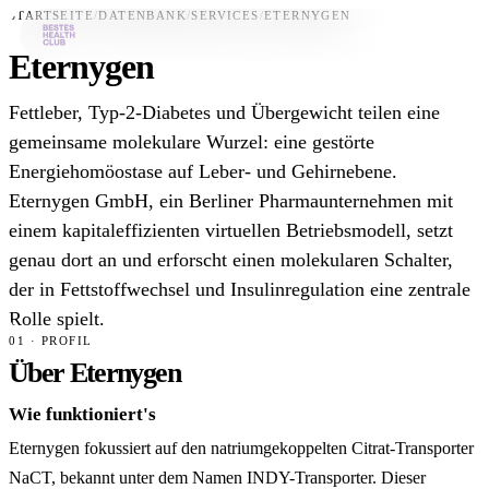
STARTSEITE
/
DATENBANK
/
SERVICES
/
ETERNYGEN
Eternygen
Bestes-App
Fettleber, Typ-2-Diabetes und Übergewicht teilen eine
Datenbank
gemeinsame molekulare Wurzel: eine gestörte
Energiehomöostase auf Leber- und Gehirnebene.
News
Eternygen GmbH, ein Berliner Pharmaunternehmen mit
Über uns
einem kapitaleffizienten virtuellen Betriebsmodell, setzt
Für Unternehmen
genau dort an und erforscht einen molekularen Schalter,
der in Fettstoffwechsel und Insulinregulation eine zentrale
Jetzt downloaden
Rolle spielt.
01 · PROFIL
Über Eternygen
Wie funktioniert's
Eternygen fokussiert auf den natriumgekoppelten Citrat-Transporter
NaCT, bekannt unter dem Namen INDY-Transporter. Dieser