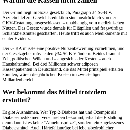
Warum die Kassen nicht zahlen
Der Grund liegt im Sozialgesetzbuch, Paragraph 34 SGB V.
Arzneimittel zur Gewichtsreduktion sind ausdrücklich von der
GKV-Erstattung ausgeschlossen – unabhängig vom medizinischen
Nutzen. Das Gesetz wurde damals für Diätpillen und fragwürdige
Schlankheitsmittel geschaffen. Heute trifft es auch Medikamente mit
echter Evidenz.
Der G-BA müsste eine positive Nutzenbewertung vornehmen, und
der Gesetzgeber müsste den §34 SGB V ändern. Beides braucht
Zeit, politischen Willen und – angesichts der Kosten – auch
Haushaltsmittel. Bei drei Millionen schwer adipösen
Kassenpatienten in Deutschland, die das Mittel prinzipiell erhalten
könnten, wären die jährlichen Kosten im zweistelligen
Milliardenbereich.
Wer bekommt das Mittel trotzdem
erstattet?
Es gibt Ausnahmen. Wer Typ-2-Diabetes hat und Ozempic als
Diabetesmedikament verschrieben bekommt, erhält die Erstattung –
denn dann ist es keine "Abnehmspritze", sondern ein zugelassenes
Diabetesmittel. Auch Härtefallanträge bei lebensbedrohlicher