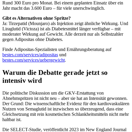
Rund 300 Euro pro Monat. Bei einem geplanten Einsatz über ein
Jahr macht das 3.600 Euro – für viele unerschwinglich.
Gibt es Alternativen ohne Spritze?
Ja: Tirzepatid (Mounjaro) als Injektion zeigt ähnliche Wirkung. Und
Liraglutid (Victoza) ist als Diabetesmittel länger verfügbar – mit
moderater Wirkung auf Gewicht. Alle derzeit nur als Selbstzahler
gegen Adipositas ohne Diabetes.
Finde Adipositas-Spezialisten und Ernährungsberatung auf
bestes.com/services/adipositas
und
bestes.com/services/uebergewicht
.
Warum die Debatte gerade jetzt so
intensiv wird
Die politische Diskussion um die GKV-Erstattung von
Abnehmspritzen ist nicht neu – aber sie hat an Intensität gewonnen.
Der Grund: Die wissenschaftliche Evidenz für den kardiovaskulären
Nutzen von Semaglutid ist inzwischen so überzeugend, dass eine
Gleichsetzung mit rein kosmetischen Schlankheitsmitteln nicht mehr
haltbar ist.
Die SELECT-Studie, veröffentlicht 2023 im New England Journal