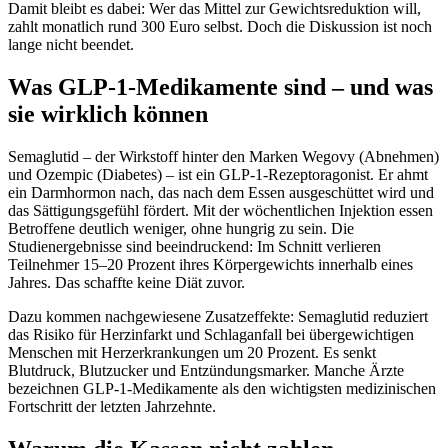
Damit bleibt es dabei: Wer das Mittel zur Gewichtsreduktion will,
zahlt monatlich rund 300 Euro selbst. Doch die Diskussion ist noch
lange nicht beendet.
Was GLP-1-Medikamente sind – und was
sie wirklich können
Semaglutid – der Wirkstoff hinter den Marken Wegovy (Abnehmen)
und Ozempic (Diabetes) – ist ein GLP-1-Rezeptoragonist. Er ahmt
ein Darmhormon nach, das nach dem Essen ausgeschüttet wird und
das Sättigungsgefühl fördert. Mit der wöchentlichen Injektion essen
Betroffene deutlich weniger, ohne hungrig zu sein. Die
Studienergebnisse sind beeindruckend: Im Schnitt verlieren
Teilnehmer 15–20 Prozent ihres Körpergewichts innerhalb eines
Jahres. Das schaffte keine Diät zuvor.
Dazu kommen nachgewiesene Zusatzeffekte: Semaglutid reduziert
das Risiko für Herzinfarkt und Schlaganfall bei übergewichtigen
Menschen mit Herzerkrankungen um 20 Prozent. Es senkt
Blutdruck, Blutzucker und Entzündungsmarker. Manche Ärzte
bezeichnen GLP-1-Medikamente als den wichtigsten medizinischen
Fortschritt der letzten Jahrzehnte.