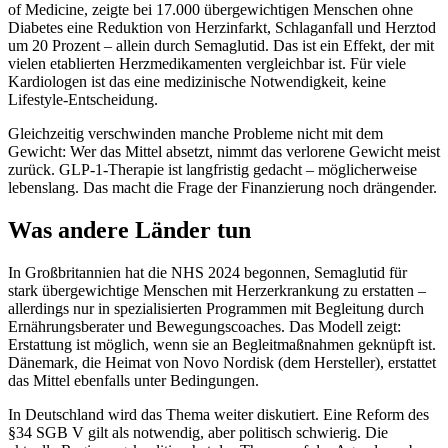
of Medicine, zeigte bei 17.000 übergewichtigen Menschen ohne
Diabetes eine Reduktion von Herzinfarkt, Schlaganfall und Herztod
um 20 Prozent – allein durch Semaglutid. Das ist ein Effekt, der mit
vielen etablierten Herzmedikamenten vergleichbar ist. Für viele
Kardiologen ist das eine medizinische Notwendigkeit, keine
Lifestyle-Entscheidung.
Gleichzeitig verschwinden manche Probleme nicht mit dem
Gewicht: Wer das Mittel absetzt, nimmt das verlorene Gewicht meist
zurück. GLP-1-Therapie ist langfristig gedacht – möglicherweise
lebenslang. Das macht die Frage der Finanzierung noch drängender.
Was andere Länder tun
In Großbritannien hat die NHS 2024 begonnen, Semaglutid für
stark übergewichtige Menschen mit Herzerkrankung zu erstatten –
allerdings nur in spezialisierten Programmen mit Begleitung durch
Ernährungsberater und Bewegungscoaches. Das Modell zeigt:
Erstattung ist möglich, wenn sie an Begleitmaßnahmen geknüpft ist.
Dänemark, die Heimat von Novo Nordisk (dem Hersteller), erstattet
das Mittel ebenfalls unter Bedingungen.
In Deutschland wird das Thema weiter diskutiert. Eine Reform des
§34 SGB V gilt als notwendig, aber politisch schwierig. Die