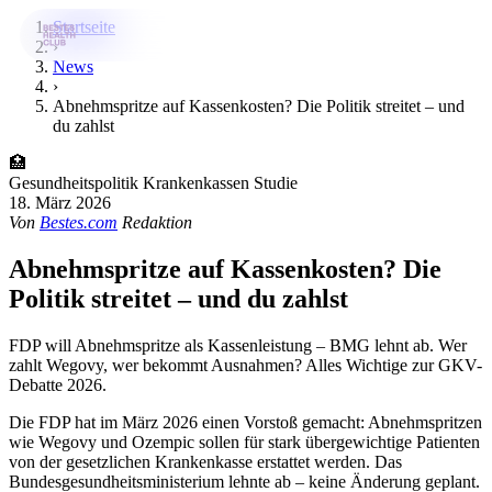
Startseite
›
News
›
Bestes-App
Abnehmspritze auf Kassenkosten? Die Politik streitet – und
du zahlst
Datenbank
🏥
News
Gesundheitspolitik
Krankenkassen
Studie
18. März 2026
Über uns
Von
Bestes.com
Redaktion
Für Unternehmen
Abnehmspritze auf Kassenkosten? Die
Politik streitet – und du zahlst
Jetzt downloaden
FDP will Abnehmspritze als Kassenleistung – BMG lehnt ab. Wer
zahlt Wegovy, wer bekommt Ausnahmen? Alles Wichtige zur GKV-
Debatte 2026.
Die FDP hat im März 2026 einen Vorstoß gemacht: Abnehmspritzen
wie Wegovy und Ozempic sollen für stark übergewichtige Patienten
von der gesetzlichen Krankenkasse erstattet werden. Das
Bundesgesundheitsministerium lehnte ab – keine Änderung geplant.