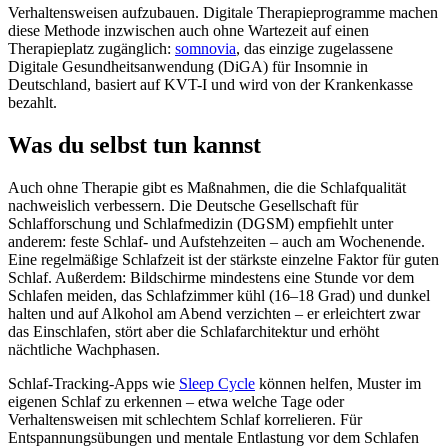
Verhaltensweisen aufzubauen. Digitale Therapieprogramme machen
diese Methode inzwischen auch ohne Wartezeit auf einen
Therapieplatz zugänglich:
somnovia
, das einzige zugelassene
Digitale Gesundheitsanwendung (DiGA) für Insomnie in
Deutschland, basiert auf KVT-I und wird von der Krankenkasse
bezahlt.
Was du selbst tun kannst
Auch ohne Therapie gibt es Maßnahmen, die die Schlafqualität
nachweislich verbessern. Die Deutsche Gesellschaft für
Schlafforschung und Schlafmedizin (DGSM) empfiehlt unter
anderem: feste Schlaf- und Aufstehzeiten – auch am Wochenende.
Eine regelmäßige Schlafzeit ist der stärkste einzelne Faktor für guten
Schlaf. Außerdem: Bildschirme mindestens eine Stunde vor dem
Schlafen meiden, das Schlafzimmer kühl (16–18 Grad) und dunkel
halten und auf Alkohol am Abend verzichten – er erleichtert zwar
das Einschlafen, stört aber die Schlafarchitektur und erhöht
nächtliche Wachphasen.
Schlaf-Tracking-Apps wie
Sleep Cycle
können helfen, Muster im
eigenen Schlaf zu erkennen – etwa welche Tage oder
Verhaltensweisen mit schlechtem Schlaf korrelieren. Für
Entspannungsübungen und mentale Entlastung vor dem Schlafen