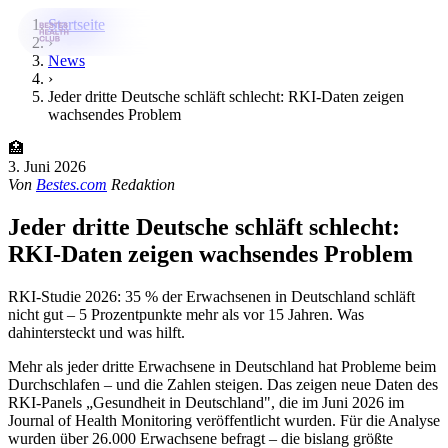
Startseite
›
News
›
Bestes-App
Jeder dritte Deutsche schläft schlecht: RKI-Daten zeigen
wachsendes Problem
Datenbank
🏥
News
3. Juni 2026
Von
Bestes.com
Redaktion
Über uns
Jeder dritte Deutsche schläft schlecht:
Für Unternehmen
RKI-Daten zeigen wachsendes Problem
Jetzt downloaden
RKI-Studie 2026: 35 % der Erwachsenen in Deutschland schläft
nicht gut – 5 Prozentpunkte mehr als vor 15 Jahren. Was
dahintersteckt und was hilft.
Mehr als jeder dritte Erwachsene in Deutschland hat Probleme beim
Durchschlafen – und die Zahlen steigen. Das zeigen neue Daten des
RKI-Panels „Gesundheit in Deutschland", die im Juni 2026 im
Journal of Health Monitoring veröffentlicht wurden. Für die Analyse
wurden über 26.000 Erwachsene befragt – die bislang größte