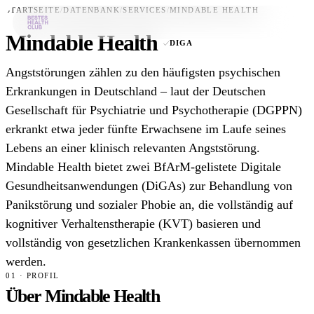
STARTSEITE
/
DATENBANK
/
SERVICES
/
MINDABLE HEALTH
Mindable Health
DIGA
Bestes-App
Angststörungen zählen zu den häufigsten psychischen
Datenbank
Erkrankungen in Deutschland – laut der Deutschen
Gesellschaft für Psychiatrie und Psychotherapie (DGPPN)
News
erkrankt etwa jeder fünfte Erwachsene im Laufe seines
Über uns
Lebens an einer klinisch relevanten Angststörung.
Für Unternehmen
Mindable Health bietet zwei BfArM-gelistete Digitale
Gesundheitsanwendungen (DiGAs) zur Behandlung von
Jetzt downloaden
Panikstörung und sozialer Phobie an, die vollständig auf
kognitiver Verhaltenstherapie (KVT) basieren und
vollständig von gesetzlichen Krankenkassen übernommen
werden.
01 · PROFIL
Über Mindable Health