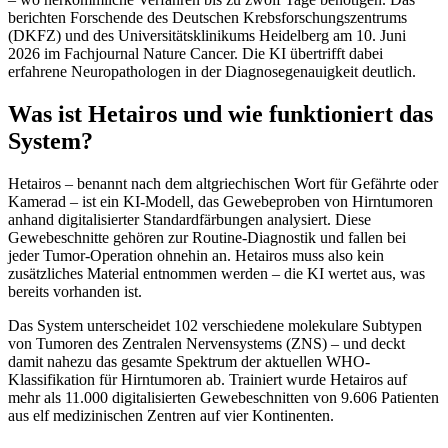
berichten Forschende des Deutschen Krebsforschungszentrums
(DKFZ) und des Universitätsklinikums Heidelberg am 10. Juni
2026 im Fachjournal Nature Cancer. Die KI übertrifft dabei
erfahrene Neuropathologen in der Diagnosegenauigkeit deutlich.
Was ist Hetairos und wie funktioniert das
System?
Hetairos – benannt nach dem altgriechischen Wort für Gefährte oder
Kamerad – ist ein KI-Modell, das Gewebeproben von Hirntumoren
anhand digitalisierter Standardfärbungen analysiert. Diese
Gewebeschnitte gehören zur Routine-Diagnostik und fallen bei
jeder Tumor-Operation ohnehin an. Hetairos muss also kein
zusätzliches Material entnommen werden – die KI wertet aus, was
bereits vorhanden ist.
Das System unterscheidet 102 verschiedene molekulare Subtypen
von Tumoren des Zentralen Nervensystems (ZNS) – und deckt
damit nahezu das gesamte Spektrum der aktuellen WHO-
Klassifikation für Hirntumoren ab. Trainiert wurde Hetairos auf
mehr als 11.000 digitalisierten Gewebeschnitten von 9.606 Patienten
aus elf medizinischen Zentren auf vier Kontinenten.