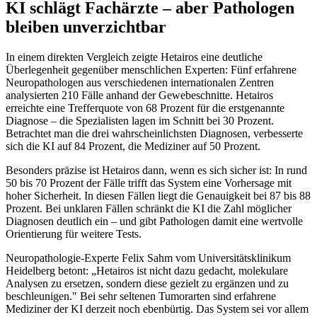
KI schlägt Fachärzte – aber Pathologen
bleiben unverzichtbar
In einem direkten Vergleich zeigte Hetairos eine deutliche
Überlegenheit gegenüber menschlichen Experten: Fünf erfahrene
Neuropathologen aus verschiedenen internationalen Zentren
analysierten 210 Fälle anhand der Gewebeschnitte. Hetairos
erreichte eine Trefferquote von 68 Prozent für die erstgenannte
Diagnose – die Spezialisten lagen im Schnitt bei 30 Prozent.
Betrachtet man die drei wahrscheinlichsten Diagnosen, verbesserte
sich die KI auf 84 Prozent, die Mediziner auf 50 Prozent.
Besonders präzise ist Hetairos dann, wenn es sich sicher ist: In rund
50 bis 70 Prozent der Fälle trifft das System eine Vorhersage mit
hoher Sicherheit. In diesen Fällen liegt die Genauigkeit bei 87 bis 88
Prozent. Bei unklaren Fällen schränkt die KI die Zahl möglicher
Diagnosen deutlich ein – und gibt Pathologen damit eine wertvolle
Orientierung für weitere Tests.
Neuropathologie-Experte Felix Sahm vom Universitätsklinikum
Heidelberg betont: „Hetairos ist nicht dazu gedacht, molekulare
Analysen zu ersetzen, sondern diese gezielt zu ergänzen und zu
beschleunigen." Bei sehr seltenen Tumorarten sind erfahrene
Mediziner der KI derzeit noch ebenbürtig. Das System sei vor allem