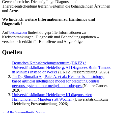
Gewebebereiche. Die endgültige Diagnose und
Therapieentscheidung treffen weiterhin die behandelnden Ärztinnen
und Ärzte.
Wo finde ich weitere Informationen zu Hirntumor und
Diagnostik?
Auf
bestes.com
findest du geprüfte Informationen zu
Krebserkrankungen, Diagnostik und Behandlungsoptionen –
verständlich erklärt für Betroffene und Angehörige.
Quellen
Deutsches Krebsforschungszentrum (DKFZ) /
Universitätsklinikum Heidelberg: AI Diagnoses Brain Tumors
in Minutes Instead of Weeks
(DKFZ Pressemitteilung, 2026)
Jin D., Shmatko A., Patel A. et al.: Hetairos is a histology-
based artificial intelligence model for predicting central
nervous system tumor methylation subtypes
(Nature Cancer,
2026)
Universitätsklinikum Heidelberg: KI diagnostiziert
Hirntumoren in Minuten statt Wochen
(Universitätsklinikum
Heidelberg Pressemitteilung, 2026)
← Alle Gesundheits-News