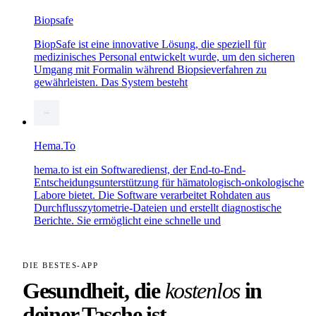
Biopsafe
BiopSafe ist eine innovative Lösung, die speziell für
medizinisches Personal entwickelt wurde, um den sicheren
Umgang mit Formalin während Biopsieverfahren zu
gewährleisten. Das System besteht
Hema.To
hema.to ist ein Softwaredienst, der End-to-End-
Entscheidungsunterstützung für hämatologisch-onkologische
Labore bietet. Die Software verarbeitet Rohdaten aus
Durchflusszytometrie-Dateien und erstellt diagnostische
Berichte. Sie ermöglicht eine schnelle und
DIE BESTES-APP
Gesundheit, die
kostenlos
in
deiner Tasche ist.