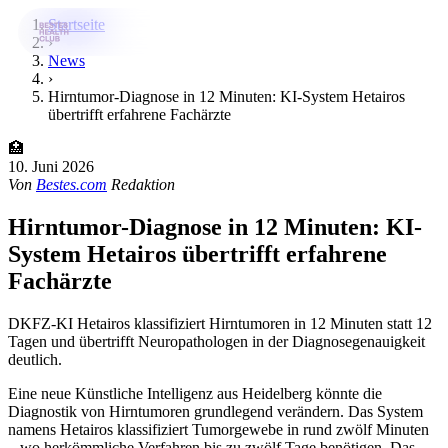
Startseite
›
News
›
Bestes-App
Hirntumor-Diagnose in 12 Minuten: KI-System Hetairos
übertrifft erfahrene Fachärzte
Datenbank
🏥
News
10. Juni 2026
Von
Bestes.com
Redaktion
Über uns
Hirntumor-Diagnose in 12 Minuten: KI-
Für Unternehmen
System Hetairos übertrifft erfahrene
Fachärzte
Jetzt downloaden
DKFZ-KI Hetairos klassifiziert Hirntumoren in 12 Minuten statt 12
Tagen und übertrifft Neuropathologen in der Diagnosegenauigkeit
deutlich.
Eine neue Künstliche Intelligenz aus Heidelberg könnte die
Diagnostik von Hirntumoren grundlegend verändern. Das System
namens Hetairos klassifiziert Tumorgewebe in rund zwölf Minuten
– wo herkömmliche Verfahren bis zu zwölf Tage benötigen. Das