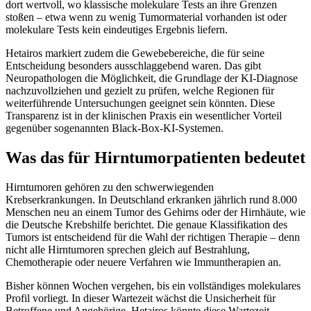
dort wertvoll, wo klassische molekulare Tests an ihre Grenzen
stoßen – etwa wenn zu wenig Tumormaterial vorhanden ist oder
molekulare Tests kein eindeutiges Ergebnis liefern.
Hetairos markiert zudem die Gewebebereiche, die für seine
Entscheidung besonders ausschlaggebend waren. Das gibt
Neuropathologen die Möglichkeit, die Grundlage der KI-Diagnose
nachzuvollziehen und gezielt zu prüfen, welche Regionen für
weiterführende Untersuchungen geeignet sein könnten. Diese
Transparenz ist in der klinischen Praxis ein wesentlicher Vorteil
gegenüber sogenannten Black-Box-KI-Systemen.
Was das für Hirntumorpatienten bedeutet
Hirntumoren gehören zu den schwerwiegenden
Krebserkrankungen. In Deutschland erkranken jährlich rund 8.000
Menschen neu an einem Tumor des Gehirns oder der Hirnhäute, wie
die Deutsche Krebshilfe berichtet. Die genaue Klassifikation des
Tumors ist entscheidend für die Wahl der richtigen Therapie – denn
nicht alle Hirntumoren sprechen gleich auf Bestrahlung,
Chemotherapie oder neuere Verfahren wie Immuntherapien an.
Bisher können Wochen vergehen, bis ein vollständiges molekulares
Profil vorliegt. In dieser Wartezeit wächst die Unsicherheit für
Betroffene und Angehörige. Hetairos könnte diese Wartezeit