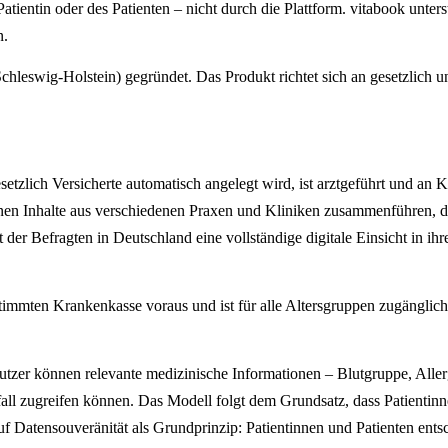
Patientin oder des Patienten – nicht durch die Plattform. vitabook unters
n.
swig-Holstein) gegründet. Das Produkt richtet sich an gesetzlich und 
esetzlich Versicherte automatisch angelegt wird, ist arztgeführt und an
nnen Inhalte aus verschiedenen Praxen und Kliniken zusammenführen, die
der Befragten in Deutschland eine vollständige digitale Einsicht in i
stimmten Krankenkasse voraus und ist für alle Altersgruppen zugänglich
utzer können relevante medizinische Informationen – Blutgruppe, Aller
tfall zugreifen können. Das Modell folgt dem Grundsatz, dass Patientin
auf Datensouveränität als Grundprinzip: Patientinnen und Patienten e