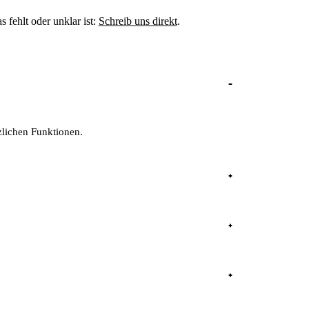
fehlt oder unklar ist:
Schreib uns direkt
.
tzlichen Funktionen.
 Datenaustausch mit Dritten erfolgt nur durch aktive
nkenkasse oder Arztpraxis – Nutzerinnen und Nutzer