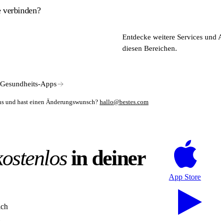
 verbinden?
 medizinische Unterlagen digital bündeln, strukturieren und bei Bedarf g
Entdecke weitere Services und 
nicht das Kernmodell. vitabook funktioniert unabhängig von der Kassenz
diesen Bereichen.
Gesundheits-Apps
mens und hast einen Änderungswunsch?
hallo@bestes.com
kostenlos
in deiner
App Store
ich