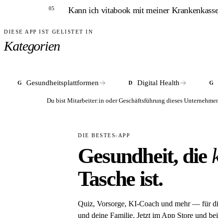
05
Kann ich vitabook mit meiner Krankenkasse
Für gesetzlich und privat Versicherte, die eigene
DIESE APP IST GELISTET IN
ANTWORT
Kategorien
Eine direkte Konnektivität zu Krankenkassen ist 
Versichertengruppen.
Gesundheitsplattformen
Digital Health
G
D
G
Du bist Mitarbeiter:in oder Geschäftsführung dieses Unterneh
DIE BESTES-APP
Gesundheit, die
Tasche ist.
Quiz, Vorsorge, KI-Coach und mehr — für d
und deine Familie. Jetzt im App Store und bei