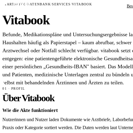
STARTSEITE
/
DATENBANK
/
SERVICES
/
VITABOOK
Bes
Vitabook
Befunde, Medikationspläne und Untersuchungsergebnisse la
Haushalten häufig als Papierstapel – kaum abrufbar, schwer 
Arztwechsel oder Notfall schlecht verfügbar. vitabook setzt
entgegen: eine patientengeführte elektronische Gesundheitsa
einer persönlichen „Gesundheits-IBAN" basiert. Das Modell
und Patienten, medizinische Unterlagen zentral zu bündeln u
selbst mit behandelnden Ärztinnen und Ärzten zu teilen.
01 · PROFIL
Über Vitabook
Wie die Akte funktioniert
Nutzerinnen und Nutzer laden Dokumente wie Arztbriefe, Laborbefun
Praxis oder Kategorie sortiert werden. Die Daten werden laut Unte