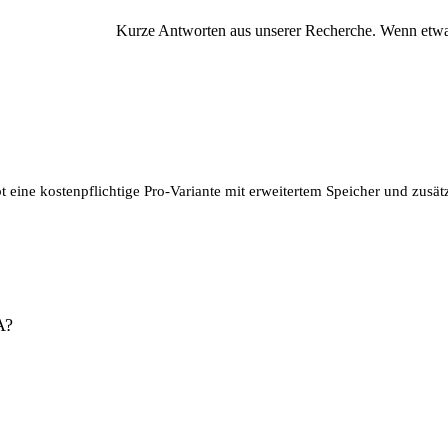
Kurze Antworten aus unserer Recherche. Wenn etwas 
ibt eine kostenpflichtige Pro-Variante mit erweitertem Speicher und zusä
A?
oud (WindCloud, Norddeutschland) und DSGVO-konform verarbeitet. Ein
kassengebunden. vitabook ist patientengeführt und unabhängig von Kra