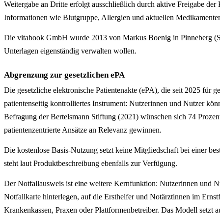
Weitergabe an Dritte erfolgt ausschließlich durch aktive Freigabe der 
Informationen wie Blutgruppe, Allergien und aktuellen Medikamente
Die vitabook GmbH wurde 2013 von Markus Boenig in Pinneberg (Schle
Unterlagen eigenständig verwalten wollen.
Abgrenzung zur gesetzlichen ePA
Die gesetzliche elektronische Patientenakte (ePA), die seit 2025 für g
patientenseitig kontrolliertes Instrument: Nutzerinnen und Nutzer kö
Befragung der Bertelsmann Stiftung (2021) wünschen sich 74 Prozent 
patientenzentrierte Ansätze an Relevanz gewinnen.
Die kostenlose Basis-Nutzung setzt keine Mitgliedschaft bei einer be
steht laut Produktbeschreibung ebenfalls zur Verfügung.
Der Notfallausweis ist eine weitere Kernfunktion: Nutzerinnen und N
Notfallkarte hinterlegen, auf die Ersthelfer und Notärztinnen im Erns
Krankenkassen, Praxen oder Plattformenbetreiber. Das Modell setzt 