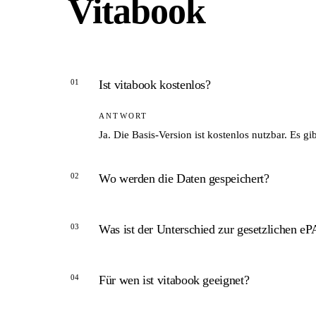
Vitabook
01
Ist vitabook kostenlos?
ANTWORT
Ja. Die Basis-Version ist kostenlos nutzbar. Es g
02
Wo werden die Daten gespeichert?
ANTWORT
03
Was ist der Unterschied zur gesetzlichen eP
Laut Unternehmensangaben in einer deutschen Cl
Freigabe der Nutzerin oder des Nutzers.
ANTWORT
04
Für wen ist vitabook geeignet?
Die gesetzliche ePA ist arztgeführt und kranken
haben volle Kontrolle über Freigaben und Inhalt.
ANTWORT