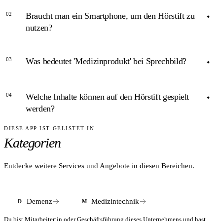
02
Braucht man ein Smartphone, um den Hörstift zu
nutzen?
ANTWORT
03
Was bedeutet 'Medizinprodukt' bei Sprechbild?
Nein. Der Hörstift funktioniert eigenständig. Die Bedienung
erfolgt allein mit dem Stift und den Sprechbild-Produkten –
ANTWORT
kein Touchscreen, kein WLAN nötig.
04
Welche Inhalte können auf den Hörstift gespielt
Der Hörstift ist als Medizinprodukt klassifiziert, was
werden?
bedeutet, dass er regulatorischen Anforderungen für
therapeutisch eingesetzte Geräte entsprechen muss. Das
DIESE APP IST GELISTET IN
ANTWORT
unterscheidet ihn von einem reinen Konsumprodukt.
Kategorien
Eigene Tonaufnahmen, Musik, Familienstimmen oder
Naturgeräusche – alles was eine persönliche Bedeutung für
die betroffene Person hat. Die Sprechbild-Plattform
Entdecke weitere Services und Angebote in diesen Bereichen.
ermöglicht das Bespielen der Produkte zu Hause.
Demenz
Medizintechnik
D
M
Du bist Mitarbeiter:in oder Geschäftsführung dieses Unternehmens und hast