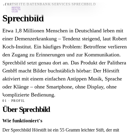
STARTSEITE
/
DATENBANK
/
SERVICES
/
SPRECHBILD
Sprechbild
Bestes-App
Etwa 1,8 Millionen Menschen in Deutschland leben mit
Datenbank
einer Demenzerkrankung – Tendenz steigend, laut Robert
Koch-Institut. Ein häufiges Problem: Betroffene verlieren
News
den Zugang zu Erinnerungen und zur Kommunikation.
Über uns
Sprechbild setzt genau dort an. Das Produkt der Palithera
Für Unternehmen
GmbH macht Bilder buchstäblich hörbar: Der Hörstift
aktiviert mit einem einfachen Antippen Musik, Sprache
Jetzt downloaden
oder Klänge – ohne Smartphone, ohne Display, ohne
komplizierte Bedienung.
01 · PROFIL
Über Sprechbild
Wie funktioniert's
Der Sprechbild Hörstift ist ein 55 Gramm leichter Stift, der mit