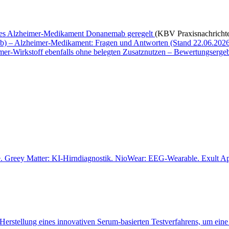
eues Alzheimer-Medikament Donanemab geregelt
(KBV Praxisnachricht
mab) – Alzheimer-Medikament: Fragen und Antworten (Stand 22.06.202
er-Wirkstoff ebenfalls ohne belegten Zusatznutzen – Bewertungserg
e. Greey Matter: KI-Hirndiagnostik. NioWear: EEG-Wearable. Exult A
Herstellung eines innovativen Serum-basierten Testverfahrens, um eine