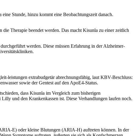
twa eine Stunde, hinzu kommt eine Beobachtungszeit danach.
ie Therapie beendet werden. Das macht Kisunla zu einer zeitlich
e durchgeführt werden. Diese müssen Erfahrung in der Alzheimer-
ersitätskliniken.
leit-leistungen extrabudgetär abrechnungsfähig, laut KBV-Beschluss:
enwasser sowie der Gentest auf den ApoE4-Status.
tschieden, dass Kisunla im Vergleich zum bisherigen
i Lilly und den Krankenkassen ist. Diese Verhandlungen laufen noch.
ARIA-E) oder kleine Blutungen (ARIA-H) auftreten können. In der
enn Symptome auftraten, äußerten sie sich als Kopfschmerzen,