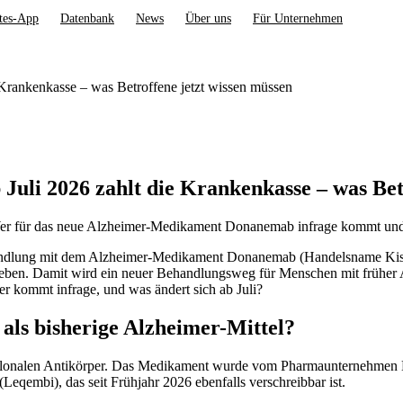
tes-App
Datenbank
News
Über uns
Für Unternehmen
Krankenkasse – was Betroffene jetzt wissen müssen
uli 2026 zahlt die Krankenkasse – was Betr
Wer für das neue Alzheimer-Medikament Donanemab infrage kommt und 
andlung mit dem Alzheimer-Medikament Donanemab (Handelsname Kisun
en. Damit wird ein neuer Behandlungsweg für Menschen mit früher Alz
r kommt infrage, und was ändert sich ab Juli?
 als bisherige Alzheimer-Mittel?
lonalen Antikörper. Das Medikament wurde vom Pharmaunternehmen Eli 
Leqembi), das seit Frühjahr 2026 ebenfalls verschreibbar ist.