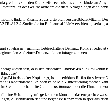
nla greift direkt in den Krankheitsmechanismus ein. Es bindet an Amylo
Immunzellen des Gehirns aktiviert, die diese Ablagerungen dann gezie
me lindern. Kisunla ist das erste breit verschreibbare Mittel in Deu
AZER-ALZ-2-Studie, die im Fachjournal JAMA erschienen, verlangsamt
g zugelassen – nicht für fortgeschrittene Demenz. Konkret bedeutet da
r beginnenden Alzheimer-Demenz können infrage kommen.
achgewiesen sein, dass sich tatsächlich Amyloid-Plaques im Gehirn b
Bildgebung).
poE4 in doppelter Kopie trägt, hat ein erhöhtes Risiko für schwere 
er aus medizinischen Gründen keine MRT-Untersuchung machen kann, 
im Gehirn, unbehandelte Gerinnungsstörungen oder die Einnahme von
 für eine Behandlung infrage kommen könnten – das entspricht etwa se
en, Ausschlusskriterien und begrenzte Kapazitäten in spezialisierten 