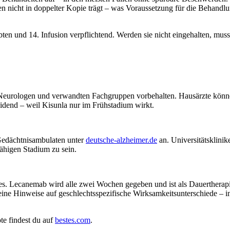
nicht in doppelter Kopie trägt – was Voraussetzung für die Behandlun
ten und 14. Infusion verpflichtend. Werden sie nicht eingehalten, mu
h Neurologen und verwandten Fachgruppen vorbehalten. Hausärzte könn
dend – weil Kisunla nur im Frühstadium wirkt.
 Gedächtnisambulaten unter
deutsche-alzheimer.de
an. Universitätsklinik
ähigen Stadium zu sein.
. Lecanemab wird alle zwei Wochen gegeben und ist als Dauertherapie
keine Hinweise auf geschlechtsspezifische Wirksamkeitsunterschiede 
te findest du auf
bestes.com
.