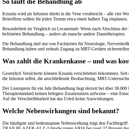
So läuft die Behandlung ab
Kisunla wird als Infusion direkt in die Vene verabreicht – alle vie
Betroffene sollten für jeden Termin etwa einen halben Tag einplanen.
Besonderheit im Vergleich zu Lecanemab: Wenn nach Abschluss der B
befristeten Behandlung – anders als manche andere Dauertherapien.
Die Behandlung darf nur von Fachärzten für Neurologie, Nervenheilk
Behandlung haben und zeitnah Zugang zu MRT-Geräten sicherstellen k
Was zahlt die Krankenkasse – und was kos
Gesetzlich Versicherte können Kisunla verschrieben bekommen. Seit d
die Infusion selbst, die anschließende Beobachtung, MRT-Untersuch
Der Listenpreis für ein Jahr Behandlung liegt derzeit bei über 38.
Therapiestandard keinen belegten Zusatznutzen aufweise – eine Einsc
Auf die Verschreibbarkeit hat das Urteil keine Auswirkungen.
Welche Nebenwirkungen sind bekannt?
Die häufigste und bedeutsamste Nebenwirkung trägt den Fachbegriff
TRAILBLAZER-ALZ-2-Studie traten ARIA bei rund 37 Prozent der Beh