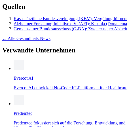
Quellen
Kassenärztliche Bundesvereinigung (KBV): Vergütung für n
Alzheimer Forschung Initiative e.V. (AFI): Kisunla (Donane
Gemeinsamer Bundesausschuss (G-BA): Zweiter neuer Alzheim
← Alle Gesundheits-News
Verwandte Unternehmen
Evercot AI
Evercot AI entwickelt No-Code KI-Plattformen fuer Healthcar
Predemtec
Predemtec fokussiert sich auf die Forschung, Entwicklung und 