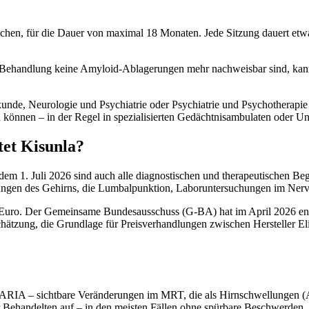
r Wochen, für die Dauer von maximal 18 Monaten. Jede Sitzung dauert e
ehandlung keine Amyloid-Ablagerungen mehr nachweisbar sind, kann d
unde, Neurologie und Psychiatrie oder Psychiatrie und Psychotherapi
önnen – in der Regel in spezialisierten Gedächtnisambulaten oder Univ
tet Kisunla?
em 1. Juli 2026 sind auch alle diagnostischen und therapeutischen Beg
ungen des Gehirns, die Lumbalpunktion, Laboruntersuchungen im Nerv
000 Euro. Der Gemeinsame Bundesausschuss (G-BA) hat im April 2026 en
hätzung, die Grundlage für Preisverhandlungen zwischen Hersteller El
 ARIA – sichtbare Veränderungen im MRT, die als Hirnschwellungen (
andelten auf – in den meisten Fällen ohne spürbare Beschwerden. W