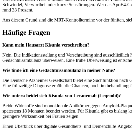
Schwindel, Verwirrtheit oder kurze Sehstörungen. Wer das ApoE4-Gen 
rund 33 Prozent.
Aus diesem Grund sind die MRT-Kontrolltermine vor der fünften, sieb
Häufige Fragen
Kann mein Hausarzt Kisunla verschreiben?
Nein. Die Indikationsstellung und Verschreibung sind ausschließlic
Gedächtnisambulanz überweisen. Eine frühe Überweisung ist entschei
Wie finde ich eine Gedächtnisambulanz in meiner Nähe?
Die Deutsche Alzheimer Gesellschaft bietet eine Suchfunktion nach
Eine frühzeitige Diagnose erhöht die Chancen, noch im behandlungsf
Wie unterscheidet sich Kisunla von Lecanemab (Leqembi)?
Beide Wirkstoffe sind monoklonale Antikörper gegen Amyloid-Plaques
spätestens 18 Monaten beendet werden. Für Kisunla gibt es bislang 
geringere Wirksamkeit bei Frauen zeigen.
Einen Überblick über digitale Gesundheits- und Demenzhilfe-Angebo