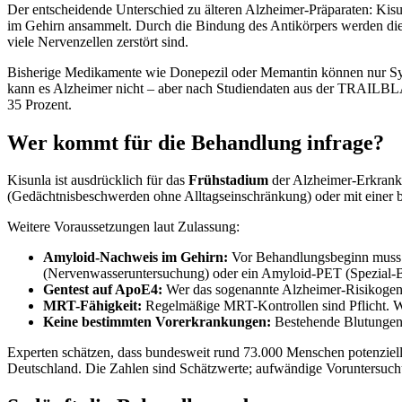
Der entscheidende Unterschied zu älteren Alzheimer-Präparaten: Kisu
im Gehirn ansammelt. Durch die Bindung des Antikörpers werden die 
viele Nervenzellen zerstört sind.
Bisherige Medikamente wie Donepezil oder Memantin können nur Sympto
kann es Alzheimer nicht – aber nach Studiendaten aus der TRAILBL
35 Prozent.
Wer kommt für die Behandlung infrage?
Kisunla ist ausdrücklich für das
Frühstadium
der Alzheimer-Erkrankun
(Gedächtnisbeschwerden ohne Alltagseinschränkung) oder mit eine
Weitere Voraussetzungen laut Zulassung:
Amyloid-Nachweis im Gehirn:
Vor Behandlungsbeginn muss n
(Nervenwasseruntersuchung) oder ein Amyloid-PET (Spezial-
Gentest auf ApoE4:
Wer das sogenannte Alzheimer-Risikogen A
MRT-Fähigkeit:
Regelmäßige MRT-Kontrollen sind Pflicht. W
Keine bestimmten Vorerkrankungen:
Bestehende Blutungen 
Experten schätzen, dass bundesweit rund 73.000 Menschen potenziell
Deutschland. Die Zahlen sind Schätzwerte; aufwändige Voruntersuchung