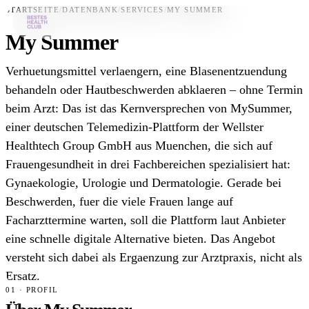
STARTSEITE
/
DATENBANK
/
SERVICES
/
MY SUMMER
My Summer
Bestes-App
Verhuetungsmittel verlaengern, eine Blasenentzuendung
Datenbank
behandeln oder Hautbeschwerden abklaeren – ohne Termin
beim Arzt: Das ist das Kernversprechen von MySummer,
News
einer deutschen Telemedizin-Plattform der Wellster
Über uns
Healthtech Group GmbH aus Muenchen, die sich auf
Für Unternehmen
Frauengesundheit in drei Fachbereichen spezialisiert hat:
Gynaekologie, Urologie und Dermatologie. Gerade bei
Jetzt downloaden
Beschwerden, fuer die viele Frauen lange auf
Facharzttermine warten, soll die Plattform laut Anbieter
eine schnelle digitale Alternative bieten. Das Angebot
versteht sich dabei als Ergaenzung zur Arztpraxis, nicht als
Ersatz.
01 · PROFIL