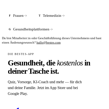
in welchem Umfang die eigene Kasse erstattet, hängt vom
jeweiligen Tarif und der Kasse ab. Die genauen Konditionen
erfährst du direkt bei MySummer im Bestellprozess oder auf
Frauen
Telemedizin
F
T
der Website. Privatversicherte sollten die Erstattungsfähigkeit
vorab mit ihrer PKV klären.
Gesundheitsplattformen
G
Du bist Mitarbeiter:in oder Geschäftsführung dieses Unternehmens und hast
einen Änderungswunsch?
hallo@bestes.com
DIE BESTES-APP
Gesundheit, die
kostenlos
in
deiner Tasche ist.
Quiz, Vorsorge, KI-Coach und mehr — für dich
und deine Familie. Jetzt im App Store und bei
Google Play.