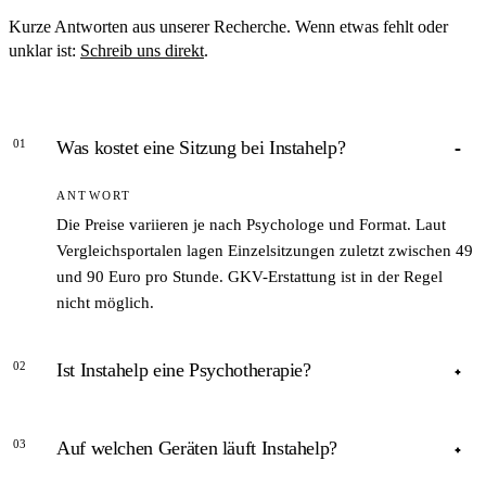
Kurze Antworten aus unserer Recherche. Wenn etwas fehlt oder
unklar ist:
Schreib uns direkt
.
01
Was kostet eine Sitzung bei Instahelp?
ANTWORT
Die Preise variieren je nach Psychologe und Format. Laut
Vergleichsportalen lagen Einzelsitzungen zuletzt zwischen 49
und 90 Euro pro Stunde. GKV-Erstattung ist in der Regel
nicht möglich.
02
Ist Instahelp eine Psychotherapie?
ANTWORT
03
Auf welchen Geräten läuft Instahelp?
Nein. Instahelp bietet psychologische Beratung an, keine
Richtlinienpsychotherapie. Für klinisch relevante