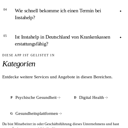
ANTWORT
Erkrankungen sollte ein niedergelassener Psychotherapeut
04
Wie schnell bekomme ich einen Termin bei
oder eine psychiatrische Fachkraft aufgesucht werden.
Instahelp ist browserbasiert und funktioniert auf PC, Tablet
Instahelp?
und Smartphone. Zusätzlich stehen Apps für iOS und
Android zur Verfügung.
ANTWORT
05
Ist Instahelp in Deutschland von Krankenkassen
Laut Anbieter melden sich viele Psychologen innerhalb von
erstattungsfähig?
24 Stunden. Das ist deutlich schneller als die typische
Wartezeit auf einen Kassentherapieplatz.
DIESE APP IST GELISTET IN
ANTWORT
Kategorien
Nein. Psychologische Beratung über Instahelp ist laut
Unternehmensangaben keine Kassenleistung und wird weder
von gesetzlichen noch von privaten Krankenversicherungen
Entdecke weitere Services und Angebote in diesen Bereichen.
erstattet. Nutzerinnen und Nutzer zahlen die Sitzungen selbst.
Instahelp unterscheidet sich damit von kassenfinanzierten
Psychotherapie-Angeboten mit Richtlinienverfahren. Für
Psychische Gesundheit
Digital Health
P
D
Unternehmen bietet Instahelp separate B2B-Tarife im
Rahmen betrieblicher Gesundheitsfürsorge an.
Gesundheitsplattformen
G
Du bist Mitarbeiter:in oder Geschäftsführung dieses Unternehmens und hast