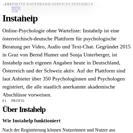
STARTSEITE
/
DATENBANK
/
SERVICES
/
INSTAHELP
Instahelp
Bestes-App
Online-Psychologie ohne Warteliste: Instahelp ist eine
Datenbank
österreichisch-deutsche Plattform für psychologische
Beratung per Video, Audio und Text-Chat. Gegründet 2015
News
in Graz von Bernd Humer und Sonja Unterberger, ist
Über uns
Instahelp nach eigenen Angaben heute in Deutschland,
Für Unternehmen
Österreich und der Schweiz aktiv. Auf der Plattform sind
laut Anbieter über 350 Psychologinnen und Psychologen
Jetzt downloaden
registriert, die alle staatlich anerkannte akademische
Abschlüsse vorweisen.
01 · PROFIL
Über Instahelp
Wie Instahelp funktioniert
Nach der Registrierung können Nutzerinnen und Nutzer aus