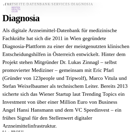
STARTSEITE
/
DATENBANK
/
SERVICES
/
DIAGNOSIA
Diagnosia
Bestes-App
Als digitale Arzneimittel-Datenbank für medizinische
Datenbank
Fachkräfte hat sich die 2011 in Wien gegründete
Diagnosia-Plattform zu einer der meistgenutzten klinischen
News
Entscheidungshilfen in Österreich entwickelt. Hinter dem
Über uns
Projekt stehen Mitgründer Dr. Lukas Zinnagl – selbst
Für Unternehmen
promovierter Mediziner – gemeinsam mit Eric Pfarl
(Gründer von 123people und Tripwolf), Marco Vitula und
Jetzt downloaden
Stefan Weixelbaumer als technischem Leiter. Bereits 2013
sicherte sich das Wiener Startup laut Trending Topics ein
Investment von über einer Million Euro von Business
Angel Hansi Hansmann und dem VC Speedinvest – ein
frühes Signal für den Stellenwert digitaler
Arzneimittelinfrastruktur.
01 · PROFIL