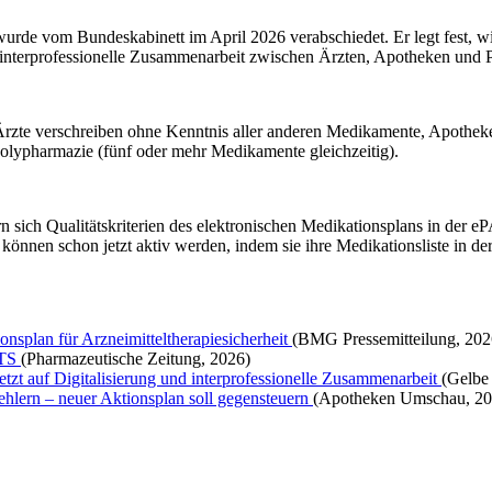
rde vom Bundeskabinett im April 2026 verabschiedet. Er legt fest, wi
d interprofessionelle Zusammenarbeit zwischen Ärzten, Apotheken und P
Ärzte verschreiben ohne Kenntnis aller anderen Medikamente, Apotheke
it Polypharmazie (fünf oder mehr Medikamente gleichzeitig).
n sich Qualitätskriterien des elektronischen Medikationsplans in der
 können schon jetzt aktiv werden, indem sie ihre Medikationsliste in de
nsplan für Arzneimitteltherapiesicherheit
(BMG Pressemitteilung, 202
MTS
(Pharmazeutische Zeitung, 2026)
zt auf Digitalisierung und interprofessionelle Zusammenarbeit
(Gelbe 
hlern – neuer Aktionsplan soll gegensteuern
(Apotheken Umschau, 20