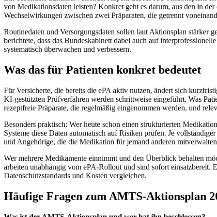
von Medikationsdaten leisten? Konkret geht es darum, aus den in der
Wechselwirkungen zwischen zwei Präparaten, die getrennt voneinan
Routinedaten und Versorgungsdaten sollen laut Aktionsplan stärker g
berichtete, dass das Bundeskabinett dabei auch auf interprofession
systematisch überwachen und verbessern.
Was das für Patienten konkret bedeutet
Für Versicherte, die bereits die ePA aktiv nutzen, ändert sich kurzfr
KI-gestützten Prüfverfahren werden schrittweise eingeführt. Was Patie
rezeptfreie Präparate, die regelmäßig eingenommen werden, und releva
Besonders praktisch: Wer heute schon einen strukturierten Medikationsp
Systeme diese Daten automatisch auf Risiken prüfen. Je vollständiger d
und Angehörige, die die Medikation für jemand anderen mitverwalten
Wer mehrere Medikamente einnimmt und den Überblick behalten möcht
arbeiten unabhängig vom ePA-Rollout und sind sofort einsatzbereit. 
Datenschutzstandards und Kosten vergleichen.
Häufige Fragen zum AMTS-Aktionsplan 2
Was ist der AMTS-Aktionsplan und wer hat ihn beschlossen?