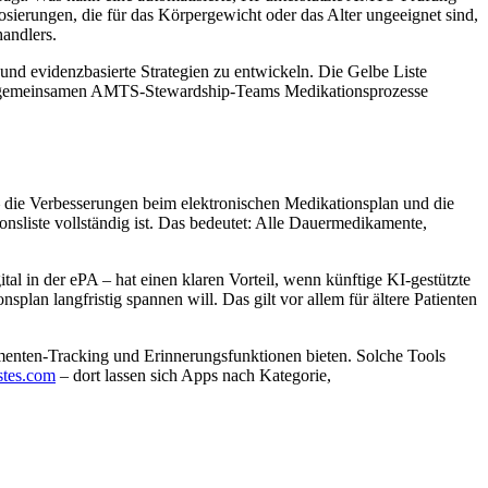
sierungen, die für das Körpergewicht oder das Alter ungeeignet sind,
andlers.
und evidenzbasierte Strategien zu entwickeln. Die Gelbe Liste
en in gemeinsamen AMTS-Stewardship-Teams Medikationsprozesse
t – die Verbesserungen beim elektronischen Medikationsplan und die
onsliste vollständig ist. Das bedeutet: Alle Dauermedikamente,
ital in der ePA – hat einen klaren Vorteil, wenn künftige KI-gestützte
splan langfristig spannen will. Das gilt vor allem für ältere Patienten
enten-Tracking und Erinnerungsfunktionen bieten. Solche Tools
stes.com
– dort lassen sich Apps nach Kategorie,