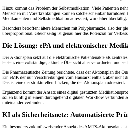
Hinzu kommt das Problem der Selbstmedikation: Viele Patienten nehmen
Menschen mit Vorerkrankungen können solche scheinbar harmlosen Erg
Medikamenten und Selbstmedikation adressiert, war daher überfällig.
Besonders betroffen: ältere Menschen mit Polypharmazie, also der g
überproportional. Gleichzeitig ist genau hier das Potenzial für Verbe
Die Lösung: ePA und elektronischer Medik
Der Aktionsplan setzt auf die elektronische Patientenakte als zentral
leisten: eine vollständige, aktuelle Übersicht aller verordneten un
Die Pharmazeutische Zeitung berichtete, dass der Aktionsplan die Quali
Ein eMP, der nur Verschreibungen vom Hausarzt enthält, aber nicht d
Das ist eine der strukturellen Lücken, die der Aktionsplan adressiert.
Ergänzend kommt der Ansatz eines digital gestützten Medikationspr
sollen künftig in einem durchgehend digitalen Workflow verbunden sei
miteinander verbinden.
KI als Sicherheitsnetz: Automatisierte Pr
Ein besonders zukunftsweisender Aspekt des AMTS-Aktionsplans ist d