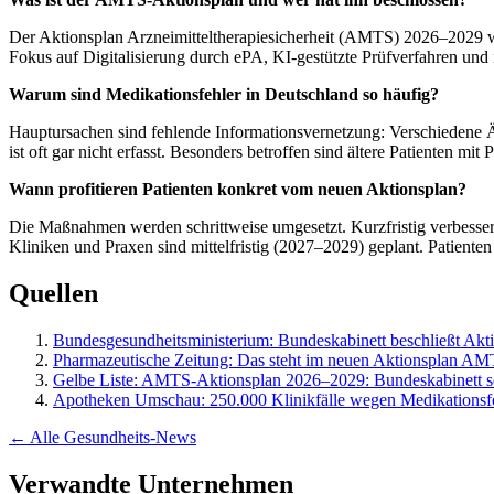
Der Aktionsplan Arzneimitteltherapiesicherheit (AMTS) 2026–2029 wu
Fokus auf Digitalisierung durch ePA, KI-gestützte Prüfverfahren un
Warum sind Medikationsfehler in Deutschland so häufig?
Hauptursachen sind fehlende Informationsvernetzung: Verschiedene 
ist oft gar nicht erfasst. Besonders betroffen sind ältere Patienten m
Wann profitieren Patienten konkret vom neuen Aktionsplan?
Die Maßnahmen werden schrittweise umgesetzt. Kurzfristig verbesser
Kliniken und Praxen sind mittelfristig (2027–2029) geplant. Patienten
Quellen
Bundesgesundheitsministerium: Bundeskabinett beschließt Aktio
Pharmazeutische Zeitung: Das steht im neuen Aktionsplan A
Gelbe Liste: AMTS-Aktionsplan 2026–2029: Bundeskabinett set
Apotheken Umschau: 250.000 Klinikfälle wegen Medikationsfe
← Alle Gesundheits-News
Verwandte Unternehmen