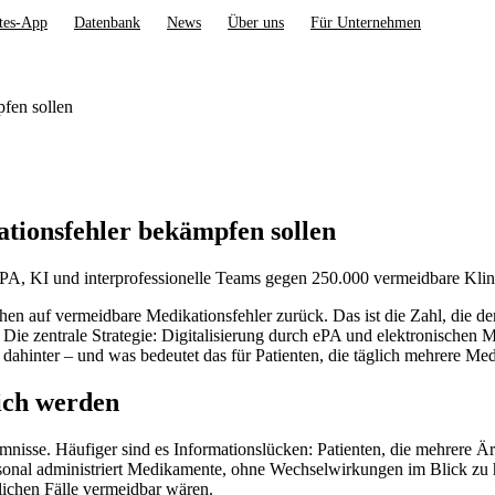
tes-App
Datenbank
News
Über uns
Für Unternehmen
fen sollen
ionsfehler bekämpfen sollen
, KI und interprofessionelle Teams gegen 250.000 vermeidbare Klini
n auf vermeidbare Medikationsfehler zurück. Das ist die Zahl, die d
 Die zentrale Strategie: Digitalisierung durch ePA und elektronischen 
dahinter – und was bedeutet das für Patienten, die täglich mehrere M
ich werden
nisse. Häufiger sind es Informationslücken: Patienten, die mehrere Ärz
sonal administriert Medikamente, ohne Wechselwirkungen im Blick zu h
lichen Fälle vermeidbar wären.