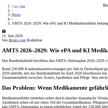
Bes
Startseite
›
News
›
AMTS 2026–2029: Wie ePA und KI Medikationsfehler bekämp
🏥
21. Juni 2026
Von
Bestes.com
Redaktion
AMTS 2026–2029: Wie ePA und KI Medikat
Das Bundeskabinett beschloss den AMTS-Aktionsplan 2026–2029: ePA
Rund 250.000 Krankenhauseinweisungen pro Jahr in Deutschland gehe
2029 antreibt, den das Bundeskabinett im April 2026 beschlossen hat.
Zusammenarbeit zwischen Ärzten, Apotheken und Pflege. Was steckt 
Das Problem: Wenn Medikamente gefährl
Medikationsfehler entstehen selten durch einzelne dramatische Versäum
Apotheken sehen oft nur einen Teil der Gesamtmedikation. Pflegeper
laut AMTS-Aktionsplan in einem erheblichen Anteil der 250.000 jähr