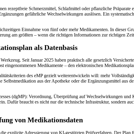
 rezeptfreie Schmerzmittel, Schlafmittel oder pflanzliche Präparate ei
änzungen gefährliche Wechselwirkungen auslösen. Ein systematischer 
leichzeitigen Einnahme von fünf oder mehr Medikamenten. In dieser G
sserung am größten – wenn die richtigen Informationen zur richtigen Zeit
ationsplan als Datenbasis
es Werkzeug. Seit Januar 2025 haben praktisch alle gesetzlich Versiche
d selbst eingenommenen Medikamente – den elektronischen Medikationspl
tätskriterien des eMP gezielt weiterentwickeln will: mehr Vollständigke
ie Selbstmedikation aus der Apotheke oder die Ergänzungsmittel aus dem
ozesses (dgMP): Verordnung, Überprüfung auf Wechselwirkungen und K
n. Dafür braucht es nicht nur die technische Infrastruktur, sondern au
üfung von Medikationsdaten
ie explizite Adressierung von KI-gestützten Prüfverfahren. Der Plan f