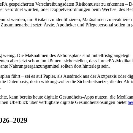
 ePA gespeicherten Verschreibungsdaten Risikomuster zu erkennen – Do
der verordnet wurden, oder Doppelverordnungen beim Wechsel des Beh
enutzt werden, um Risiken zu identifizieren, Maßnahmen zu evaluieren 
elle Zusammenarbeit setzt: Ärzte, Apotheker und Pflegepersonal soll
istig wenig. Die Maßnahmen des Aktionsplans sind mittelfristig angeleg
nten aber jetzt schon tun können: sicherstellen, dass ihre ePA-Medikati
nte Nahrungsergänzungsmittel sollten dort hinterlegt sein.
lan führt – sei es auf Papier, als Ausdruck aus der Arztpraxis oder dig
ie Datenbasis, desto wirkungsvoller die Sicherheitsnetze, die der Aktion
.
e, kann bereits heute digitale Gesundheits-Apps nutzen, die Medikam
Einen Überblick über verfügbare digitale Gesundheitslösungen bietet
be
026–2029