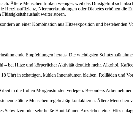
 nach. Ältere Menschen trinken weniger, weil das Durstgefühl sich absc
e Herzinsuffizienz, Nierenerkrankungen oder Diabetes erhöhen die 
Flüssigkeitshaushalt weiter stören.
t, sondern an einer Kombination aus Hitzeexposition und bestehenden 
instimmende Empfehlungen heraus. Die wichtigsten Schutzmaßnahmen
hl – bei Hitze und körperlicher Aktivität deutlich mehr. Alkohol, Kaffe
18 Uhr) in schattigen, kühlen Innenräumen bleiben. Rollläden und Vo
rbeit in die frühen Morgenstunden verlegen. Besonders Arbeitnehmer i
tehende ältere Menschen regelmäßig kontaktieren. Ältere Menschen verg
s Schwitzen oder sehr heiße Haut können Anzeichen eines Hitzschlags s