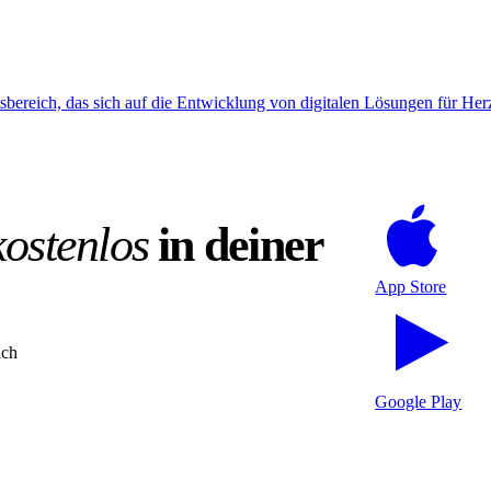
ereich, das sich auf die Entwicklung von digitalen Lösungen für Herzpa
kostenlos
in deiner
App Store
ich
Google Play