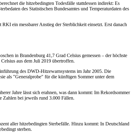
rechnet die hitzebedingten Todesfälle stattdessen indirekt: Es
 Sterbedaten des Statistischen Bundesamtes und Temperaturdaten des
RKI ein messbarer Anstieg der Sterblichkeit einsetzt. Erst danach
 Coschen in Brandenburg 41,7 Grad Celsius gemessen – der höchste
 Celsius aus dem Juli 2019 übertroffen.
 Einführung des DWD-Hitzewarnsystems im Jahr 2005. Die
 sie als "Generalprobe" für die künftigen Sommer unter dem
rüherer Jahre lässt sich erahnen, was dann kommt: Im Rekordsommer
 Zahlen bei jeweils rund 3.000 Fällen.
rozent aller hitzebedingten Sterbefälle. Hinzu kommt: In Deutschland
ebedingt sterben.