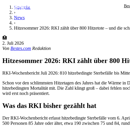
Bes
Startseite
›
News
›
Hitzesommer 2026: RKI zählt über 800 Hitzetote – und die sc
🏥
2. Juli 2026
Von
Bestes.com
Redaktion
Hitzesommer 2026: RKI zählt über 800 Hit
RKI-Wochenbericht Juli 2026: 810 hitzebedingte Sterbefälle bis Mitte
Schon vor den schlimmsten Hitzetagen des Jahres hat die Wärme in D
hitzebedingten Mortalität mit. Die Zahl klingt groß – dabei fehlen n
wird erst noch präsentiert.
Was das RKI bisher gezählt hat
Der RKI-Wochenbericht erfasst hitzebedingte Sterbefälle vom 6. Apr
500 Personen 85 Jahre oder älter, etwa 190 zwischen 75 und 84, rund