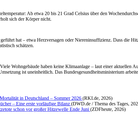
teltemperatur: Ab etwa 20 bis 21 Grad Celsius über den Wochendurchschn
olt sich der Körper nicht.
geführt hat – etwa Herzversagen oder Niereninsuffizienz. Dass die Hitz
tistisch schätzen.
. Viele Wohngebäude haben keine Klimaanlage – laut einer aktuellen 
Umsetzung ist uneinheitlich. Das Bundesgesundheitsministerium arbeite
n Mortalität in Deutschland – Sommer 2026
(RKI.de, 2026)
ücher – Eine erste vorläufige Bilanz
(DWD.de / Thema des Tages, 202
zetote schon vor großer Hitzewelle Ende Juni
(ZDFheute, 2026)