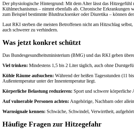
Der physiologische Hintergrund: Mit dem Alter lässt das Hitzegefühl
Kühlmechanismus – nimmt ebenfalls ab. Chronische Erkrankungen wi
zum Beispiel bestimmte Blutdrucksenker oder Diuretika – können den 
Laut RKI sterben die meisten Betroffenen nicht am Hitzschlag selbs
auch schwerer zu verhindern.
Was jetzt konkret schützt
Das Bundesgesundheitsministerium (BMG) und das RKI geben übere
Viel trinken:
Mindestens 1,5 bis 2 Liter täglich, auch ohne Durstgefü
Kühle Räume aufsuchen:
Während der heißen Tagesstunden (11 bis 
Außentemperatur unter der Innentemperatur liegt.
Körperliche Belastung reduzieren:
Sport und schwere körperliche A
Auf vulnerable Personen achten:
Angehörige, Nachbarn oder alleins
Warnsignale kennen:
Schwäche, Schwindel, Verwirrtheit, aufgehörte
Häufige Fragen zur Hitzegefahr