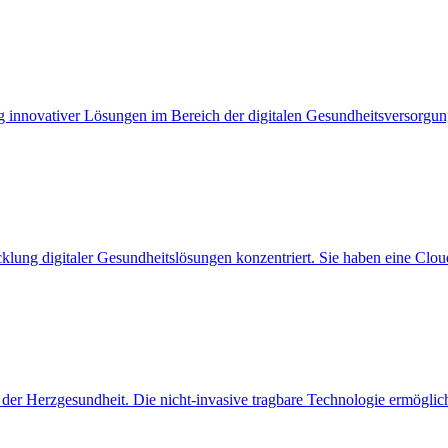
 innovativer Lösungen im Bereich der digitalen Gesundheitsversorgung
klung digitaler Gesundheitslösungen konzentriert. Sie haben eine Cloud
der Herzgesundheit. Die nicht-invasive tragbare Technologie ermöglic