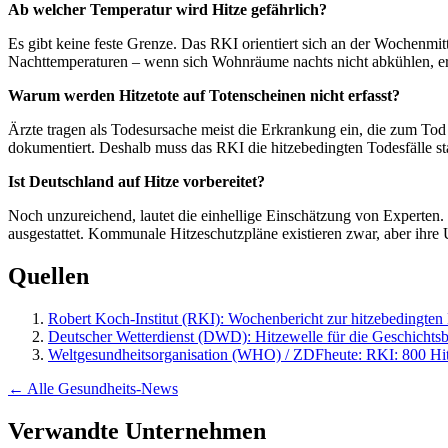
Ab welcher Temperatur wird Hitze gefährlich?
Es gibt keine feste Grenze. Das RKI orientiert sich an der Wochenmit
Nachttemperaturen – wenn sich Wohnräume nachts nicht abkühlen, erh
Warum werden Hitzetote auf Totenscheinen nicht erfasst?
Ärzte tragen als Todesursache meist die Erkrankung ein, die zum Tod 
dokumentiert. Deshalb muss das RKI die hitzebedingten Todesfälle sta
Ist Deutschland auf Hitze vorbereitet?
Noch unzureichend, lautet die einhellige Einschätzung von Experten
ausgestattet. Kommunale Hitzeschutzpläne existieren zwar, aber ihre 
Quellen
Robert Koch-Institut (RKI): Wochenbericht zur hitzebedingte
Deutscher Wetterdienst (DWD): Hitzewelle für die Geschichtsb
Weltgesundheitsorganisation (WHO) / ZDFheute: RKI: 800 Hit
← Alle Gesundheits-News
Verwandte Unternehmen