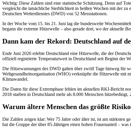
Wichtig: Diese Zahlen sind eine statistische Schätzung. Denn auf Tot
vergleicht die tatsächliche Sterblichkeit in heißen Wochen mit der z
Deutschen Wetterdienstes (DWD) von 52 Messstationen.
In der Woche vom 15. bis 21. Juni lag die bundesweite Wochenmittelte
begann die extreme Hitzewelle – also gerade dort, wo der aktuelle Ber
Dann kam der Rekord: Deutschland auf d
Ende Juni 2026 erlebte Deutschland eine Hitzewelle, die der Deutsc
offiziell registrierte Temperaturwert in Deutschland seit Beginn der
Die Hitzewarnungen des DWD galten über zwölf Tage hinweg für wei
Weltgesundheitsorganisation (WHO) verknüpfte die Hitzewelle mit me
Klimawandel.
Die Daten für diese Extremphase fehlen im aktuellen RKI-Bericht n
2018 starben in Deutschland mehr als 8.000 Menschen hitzebedingt, 2
Warum ältere Menschen das größte Risiko
Die Zahlen zeigen klar: Wer 75 Jahre oder älter ist, ist am stärksten
hat die Gruppe der über 85-Jährigen einen hohen Frauenanteil – was te