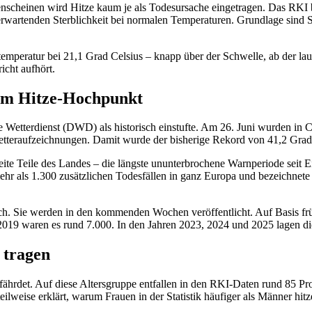
enscheinen wird Hitze kaum je als Todesursache eingetragen. Das RKI be
u erwartenden Sterblichkeit bei normalen Temperaturen. Grundlage sind
mperatur bei 21,1 Grad Celsius – knapp über der Schwelle, ab der laut 
icht aufhört.
em Hitze-Hochpunkt
he Wetterdienst (DWD) als historisch einstufte. Am 26. Juni wurden in
 Wetteraufzeichnungen. Damit wurde der bisherige Rekord von 41,2 Grad
te Teile des Landes – die längste ununterbrochene Warnperiode seit
hr als 1.300 zusätzlichen Todesfällen in ganz Europa und bezeichnete
och. Sie werden in den kommenden Wochen veröffentlicht. Auf Basis f
019 waren es rund 7.000. In den Jahren 2023, 2024 und 2025 lagen die
 tragen
 gefährdet. Auf diese Altersgruppe entfallen in den RKI-Daten rund 85 P
ilweise erklärt, warum Frauen in der Statistik häufiger als Männer hitz