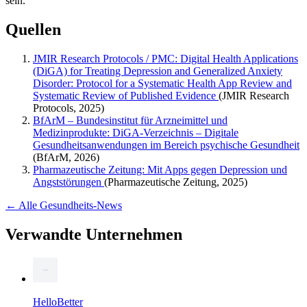
sein.
Quellen
JMIR Research Protocols / PMC: Digital Health Applications
(DiGA) for Treating Depression and Generalized Anxiety
Disorder: Protocol for a Systematic Health App Review and
Systematic Review of Published Evidence
(JMIR Research
Protocols, 2025)
BfArM – Bundesinstitut für Arzneimittel und
Medizinprodukte: DiGA-Verzeichnis – Digitale
Gesundheitsanwendungen im Bereich psychische Gesundheit
(BfArM, 2026)
Pharmazeutische Zeitung: Mit Apps gegen Depression und
Angststörungen
(Pharmazeutische Zeitung, 2025)
← Alle Gesundheits-News
Verwandte Unternehmen
HelloBetter