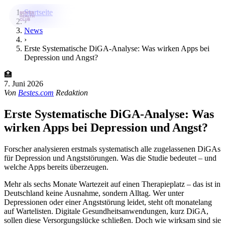
Startseite
›
News
›
Bestes-App
Erste Systematische DiGA-Analyse: Was wirken Apps bei
Depression und Angst?
Datenbank
🏥
News
7. Juni 2026
Von
Bestes.com
Redaktion
Über uns
Erste Systematische DiGA-Analyse: Was
Für Unternehmen
wirken Apps bei Depression und Angst?
Jetzt downloaden
Forscher analysieren erstmals systematisch alle zugelassenen DiGAs
für Depression und Angststörungen. Was die Studie bedeutet – und
welche Apps bereits überzeugen.
Mehr als sechs Monate Wartezeit auf einen Therapieplatz – das ist in
Deutschland keine Ausnahme, sondern Alltag. Wer unter
Depressionen oder einer Angststörung leidet, steht oft monatelang
auf Wartelisten. Digitale Gesundheitsanwendungen, kurz DiGA,
sollen diese Versorgungslücke schließen. Doch wie wirksam sind sie