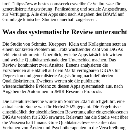
href="https://www.bestes.com/services/velibra">Velibra</a> für
generalisierte Angststörung, Panikstörung und soziale Angststörung
zur Verfügung. Alle drei Apps sind nach Angaben des BfArM auf
Grundlage klinischer Studien dauerhaft zugelassen.
Was das systematische Review untersucht
Die Studie von Schmitz, Kueppers, Klein und Kolleginnen setzt an
einem konkreten Problem an: Trotz wachsender Zahl von DiGAs
fehlt ein strukturierter Überblick, welche Apps tatsächlich wirken –
und welche Qualitätsmerkmale den Unterschied machen. Das
Review kombiniert zwei Ansätze. Erstens analysieren die
Forschenden alle aktuell auf dem Markt verfügbaren DiGAs für
Depression und generalisierte Angststörung nach definierten
Qualitätskriterien. Zweitens werten sie die publizierte
wissenschaftliche Evidenz zu diesen Apps systematisch aus, nach
Angaben der Autorinnen in JMIR Research Protocols.
Die Literaturrecherche wurde im Sommer 2024 durchgeführt, eine
aktualisierte Suche war für Herbst 2025 geplant. Die Ergebnisse
einschließlich der abschließenden Bewertung aller eingeschlossenen
DiGAs werden für 2026 erwartet. Relevanz hat die Studie weit über
die Wissenschaft hinaus: Gute Qualitätsnachweise stärken das
Vertrauen von Ärzten und Psychotherapeuten in die Verschreibung