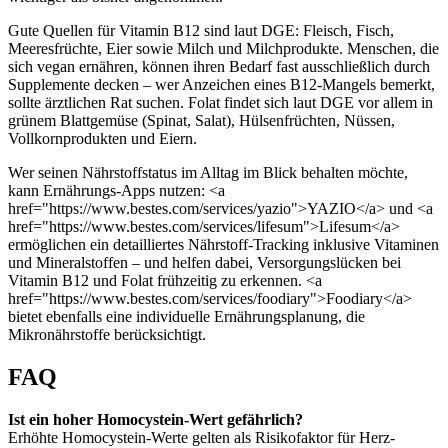
Gute Quellen für Vitamin B12 sind laut DGE: Fleisch, Fisch,
Meeresfrüchte, Eier sowie Milch und Milchprodukte. Menschen, die
sich vegan ernähren, können ihren Bedarf fast ausschließlich durch
Supplemente decken – wer Anzeichen eines B12-Mangels bemerkt,
sollte ärztlichen Rat suchen. Folat findet sich laut DGE vor allem in
grünem Blattgemüse (Spinat, Salat), Hülsenfrüchten, Nüssen,
Vollkornprodukten und Eiern.
Wer seinen Nährstoffstatus im Alltag im Blick behalten möchte,
kann Ernährungs-Apps nutzen: <a
href="https://www.bestes.com/services/yazio">YAZIO</a> und <a
href="https://www.bestes.com/services/lifesum">Lifesum</a>
ermöglichen ein detailliertes Nährstoff-Tracking inklusive Vitaminen
und Mineralstoffen – und helfen dabei, Versorgungslücken bei
Vitamin B12 und Folat frühzeitig zu erkennen. <a
href="https://www.bestes.com/services/foodiary">Foodiary</a>
bietet ebenfalls eine individuelle Ernährungsplanung, die
Mikronährstoffe berücksichtigt.
FAQ
Ist ein hoher Homocystein-Wert gefährlich?
Erhöhte Homocystein-Werte gelten als Risikofaktor für Herz-