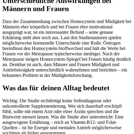
Unterschiedliche Auswirkungen bei
Männern und Frauen
Dass der Zusammenhang zwischen Homocystein und Müdigkeit bei
Männern eher körperlich und bei Frauen eher motivational
ausgeprägt war, ist ein interessanter Befund – seine genaue
Erklärung steht aber noch aus. Laut den Studienautoren spielen
möglicherweise hormonelle Unterschiede eine Rolle: Östrogen
beeinflusst den Homocystein-Stoffwechsel und hält die Werte bei
Frauen vor der Menopause typischerweise niedriger. Nach der
Menopause steigen Homocystein-Spiegel bei Frauen häufig deutlich
an. Denkbar ist auch, dass Männer und Frauen Müdigkeit und
Antriebslosigkeit unterschiedlich wahrnehmen und berichten – ein
bekanntes Problem in der Müdigkeitsforschung.
Was das für deinen Alltag bedeutet
Wichtig: Die Studie rechtfertigt keine Selbstdiagnose oder
unkontrollierte Supplementierung. Wer sich dauerhaft erschöpft
fühlt, sollte mit einem Arzt oder einer Ärztin sprechen und die
Blutwerte messen lassen. Was die Studie aber unterstreicht: Eine
ausgewogene Ernährung – reich an Vitamin-B12- und Folat-
Quellen – ist für Energie und mentalen Antrieb möglicherweise
wichtiger als bisher angenommen.