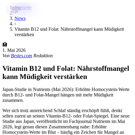
Startseite
›
News
›
Bestes-App
Vitamin B12 und Folat: Nährstoffmangel kann Müdigkeit
verstärken
Datenbank
🏥
News
1. Mai 2026
Von
Bestes.com
Redaktion
Über uns
Vitamin B12 und Folat: Nährstoffmangel
Für Unternehmen
kann Müdigkeit verstärken
Jetzt downloaden
Japan-Studie in Nutrients (Mai 2026): Erhöhte Homocystein-Werte
durch B12- und Folat-Mangel hängen mit mehr Müdigkeit
zusammen.
Wer sich trotz ausreichend Schlaf ständig erschöpft fühlt, denkt
selten zuerst an seinen Vitamin-B12- oder Folat-Spiegel. Eine neue
Studie aus Japan, veröffentlicht im Fachjournal Nutrients im Mai
2026, legt genau diesen Zusammenhang nahe: Erhöhte
Homocystein-Werte im Blut – häufig ein Zeichen für Mangel an