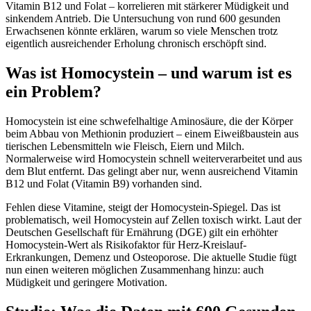
Vitamin B12 und Folat – korrelieren mit stärkerer Müdigkeit und
sinkendem Antrieb. Die Untersuchung von rund 600 gesunden
Erwachsenen könnte erklären, warum so viele Menschen trotz
eigentlich ausreichender Erholung chronisch erschöpft sind.
Was ist Homocystein – und warum ist es
ein Problem?
Homocystein ist eine schwefelhaltige Aminosäure, die der Körper
beim Abbau von Methionin produziert – einem Eiweißbaustein aus
tierischen Lebensmitteln wie Fleisch, Eiern und Milch.
Normalerweise wird Homocystein schnell weiterverarbeitet und aus
dem Blut entfernt. Das gelingt aber nur, wenn ausreichend Vitamin
B12 und Folat (Vitamin B9) vorhanden sind.
Fehlen diese Vitamine, steigt der Homocystein-Spiegel. Das ist
problematisch, weil Homocystein auf Zellen toxisch wirkt. Laut der
Deutschen Gesellschaft für Ernährung (DGE) gilt ein erhöhter
Homocystein-Wert als Risikofaktor für Herz-Kreislauf-
Erkrankungen, Demenz und Osteoporose. Die aktuelle Studie fügt
nun einen weiteren möglichen Zusammenhang hinzu: auch
Müdigkeit und geringere Motivation.