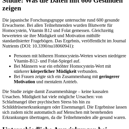
Studie: Was die Daten mit 600 Gesunden
zeigen
Die japanische Forschungsgruppe untersuchte rund 600 gesunde
Erwachsene. Bei allen Teilnehmenden wurden Blutwerte für
Homocystein, Vitamin B12 und Folat gemessen. Gleichzeitig
bewerteten sie ihre Müdigkeit und Motivation mithilfe
standardisierter Fragebögen. Das Ergebnis, veröffentlicht im Journal
Nutrients (DOI: 10.3390/nu18060941):
Personen mit höheren Homocystein-Werten wiesen niedrigere
Vitamin-B12- und Folat-Spiegel auf.
Bei Männern war ein erhöhter Homocystein-Wert mit
stärkerer
körperlicher Müdigkeit
verbunden.
Bei Frauen zeigte sich ein Zusammenhang mit
geringerer
Motivation
und mentalem Antrieb.
Die Studie zeigte damit Zusammenhänge – keine kausalen
Ursachen. Müdigkeit hat viele mögliche Ursachen: von
Schlafmangel über psychischen Stress bis hin zu
Schilddrüsenerkrankungen oder Eisenmangel. Die Ergebnisse lassen
sich zudem nicht automatisch auf Menschen mit bestehenden
Erkrankungen übertragen, da die Teilnehmenden alle gesund waren.