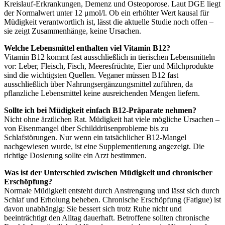
Kreislauf-Erkrankungen, Demenz und Osteoporose. Laut DGE liegt
der Normalwert unter 12 μmol/l. Ob ein erhöhter Wert kausal für
Müdigkeit verantwortlich ist, lässt die aktuelle Studie noch offen –
sie zeigt Zusammenhänge, keine Ursachen.
Welche Lebensmittel enthalten viel Vitamin B12?
Vitamin B12 kommt fast ausschließlich in tierischen Lebensmitteln
vor: Leber, Fleisch, Fisch, Meeresfrüchte, Eier und Milchprodukte
sind die wichtigsten Quellen. Veganer müssen B12 fast
ausschließlich über Nahrungsergänzungsmittel zuführen, da
pflanzliche Lebensmittel keine ausreichenden Mengen liefern.
Sollte ich bei Müdigkeit einfach B12-Präparate nehmen?
Nicht ohne ärztlichen Rat. Müdigkeit hat viele mögliche Ursachen –
von Eisenmangel über Schilddrüsenprobleme bis zu
Schlafstörungen. Nur wenn ein tatsächlicher B12-Mangel
nachgewiesen wurde, ist eine Supplementierung angezeigt. Die
richtige Dosierung sollte ein Arzt bestimmen.
Was ist der Unterschied zwischen Müdigkeit und chronischer
Erschöpfung?
Normale Müdigkeit entsteht durch Anstrengung und lässt sich durch
Schlaf und Erholung beheben. Chronische Erschöpfung (Fatigue) ist
davon unabhängig: Sie bessert sich trotz Ruhe nicht und
beeinträchtigt den Alltag dauerhaft. Betroffene sollten chronische