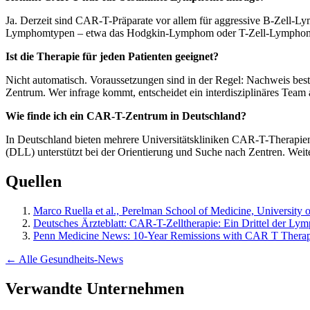
Ja. Derzeit sind CAR-T-Präparate vor allem für aggressive B-Zell
Lymphomtypen – etwa das Hodgkin-Lymphom oder T-Zell-Lymphome –
Ist die Therapie für jeden Patienten geeignet?
Nicht automatisch. Voraussetzungen sind in der Regel: Nachweis be
Zentrum. Wer infrage kommt, entscheidet ein interdisziplinäres Tea
Wie finde ich ein CAR-T-Zentrum in Deutschland?
In Deutschland bieten mehrere Universitätskliniken CAR-T-Therapie
(DLL) unterstützt bei der Orientierung und Suche nach Zentren. Weit
Quellen
Marco Ruella et al., Perelman School of Medicine, Universit
Deutsches Ärzteblatt: CAR-T-Zelltherapie: Ein Drittel der Lym
Penn Medicine News: 10-Year Remissions with CAR T Ther
← Alle Gesundheits-News
Verwandte Unternehmen