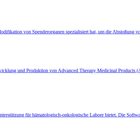
 Modifikation von Spenderorganen spezialisiert hat, um die Abstoßung 
twicklung und Produktion von Advanced Therapy Medicinal Products 
nterstützung für hämatologisch-onkologische Labore bietet. Die Softwar