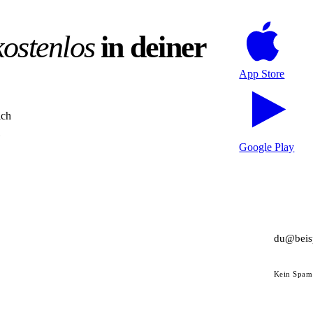
kostenlos
in deiner
App Store
ich
Google Play
Kein Spam 