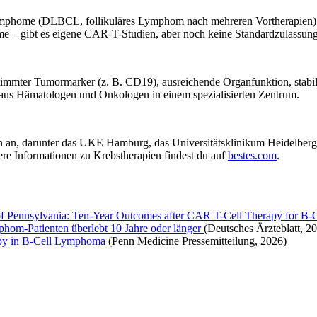
-Lymphome (DLBCL, follikuläres Lymphom nach mehreren Vortherapien)
 gibt es eigene CAR-T-Studien, aber noch keine Standardzulassung
stimmter Tumormarker (z. B. CD19), ausreichende Organfunktion, stab
m aus Hämatologen und Onkologen in einem spezialisierten Zentrum.
n an, darunter das UKE Hamburg, das Universitätsklinikum Heidelber
ere Informationen zu Krebstherapien findest du auf
bestes.com
.
y of Pennsylvania: Ten-Year Outcomes after CAR T-Cell Therapy for 
phom-Patienten überlebt 10 Jahre oder länger
(Deutsches Ärzteblatt, 2
apy in B-Cell Lymphoma
(Penn Medicine Pressemitteilung, 2026)