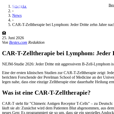
Bes
Startseite
›
News
›
CAR-T-Zelltherapie bei Lymphom: Jeder Dritte zehn Jahre nac
🏥
25. Juni 2026
Von
Bestes.com
Redaktion
CAR-T-Zelltherapie bei Lymphom: Jeder Dr
NEJM-Studie 2026: Jeder Dritte mit aggressivem B-Zell-Lymphom ist
Eine der ersten klinischen Studien zur CAR-T-Zelltherapie zeigt: Je
berichten Forschende der Perelman School of Medicine an der Univers
legen nahe, dass eine einzige Zelltherapie eine dauerhafte Heilung e
Was ist eine CAR-T-Zelltherapie?
CAR-T steht für "Chimeric Antigen Receptor T-Cells" – zu Deutsch: 
läuft sie ab: Zunächst wird dem Patienten Blut abgenommen, aus dem T
neues Gen: Es programmiert sie so um, dass sie ein spezielles Andoc