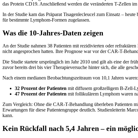
das Protein CD19. Anschließend werden die veränderten T-Zellen im 
In der Studie kam das Präparat Tisagenlecleucel zum Einsatz – heute
für bestimmte Lymphom-Formen zugelassen.
Was die 10-Jahres-Daten zeigen
An der Studie nahmen 38 Patienten mit rezidivierten oder refraktär
nicht angesprochen hatten. Ihre Prognose war vor der CAR-T-Behandl
Die Studie startete ursprünglich im Jahr 2010 und gilt als eine der
zuvor bereits drei bis vier Therapieversuche hinter sich, die alle gesc
Nach einem medianen Beobachtungszeitraum von 10,1 Jahren waren
32 Prozent der Patienten
mit diffusem großzelligem B-Zell-
47 Prozent der Patienten
mit follikulärem Lymphom waren nach
Zum Vergleich: Ohne die CAR-T-Behandlung überleben Patienten mit 
Erwartungen für diese Patientengruppe deutlich. Studienleiterin Marc
kann.
Kein Rückfall nach 5,4 Jahren – ein mögl