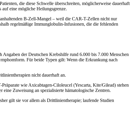
atienten, die diese Schwelle überschreiten, möglicherweise dauerhaft
is auf eine mögliche Heilungsgrenze.
 anhaltenden B-Zell-Mangel – weil die CAR-T-Zellen nicht nur
shalb regelmäßige Immunglobulin-Infusionen, die die fehlenden
ch Angaben der Deutschen Krebshilfe rund 6.000 bis 7.000 Menschen
 Lymphomform. Für beide Typen gilt: Wenn die Erkrankung nach
tlinientherapien nicht dauerhaft an.
Präparate wie Axicabtagen-Ciloleucel (Yescarta, Kite/Gilead) stehen
r eine Zuweisung an spezialisierte hämatologische Zentren.
r gilt sie vor allem als Drittlinientherapie; laufende Studien