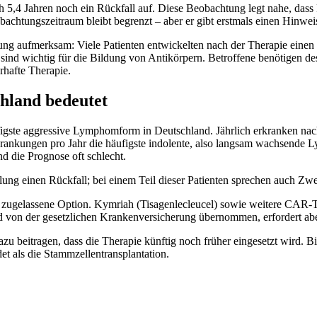
 5,4 Jahren noch ein Rückfall auf. Diese Beobachtung legt nahe, dass P
obachtungszeitraum bleibt begrenzt – aber er gibt erstmals einen Hinwe
ng aufmerksam: Viele Patienten entwickelten nach der Therapie einen
ind wichtig für die Bildung von Antikörpern. Betroffene benötigen de
rhafte Therapie.
hland bedeutet
igste aggressive Lymphomform in Deutschland. Jährlich erkranken na
krankungen pro Jahr die häufigste indolente, also langsam wachsende
d die Prognose oft schlecht.
ung einen Rückfall; bei einem Teil dieser Patienten sprechen auch Zwei
 zugelassene Option. Kymriah (Tisagenlecleucel) sowie weitere CAR-T-
d von der gesetzlichen Krankenversicherung übernommen, erfordert abe
beitragen, dass die Therapie künftig noch früher eingesetzt wird. Bishe
t als die Stammzellentransplantation.