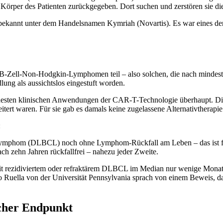
Körper des Patienten zurückgegeben. Dort suchen und zerstören sie di
 bekannt unter dem Handelsnamen Kymriah (Novartis). Es war eines der
en B-Zell-Non-Hodgkin-Lymphomen teil – also solchen, die nach mindes
ung als aussichtslos eingestuft worden.
 frühesten klinischen Anwendungen der CAR-T-Technologie überhaupt. D
heitert waren. Für sie gab es damals keine zugelassene Alternativtherapi
:
Lymphom (DLBCL) noch ohne Lymphom-Rückfall am Leben – das ist fas
 zehn Jahren rückfallfrei – nahezu jeder Zweite.
rezidiviertem oder refraktärem DLBCL im Median nur wenige Monate. 
o Ruella von der Universität Pennsylvania sprach von einem Beweis, da
icher Endpunkt