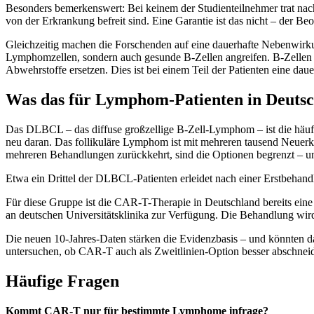
Besonders bemerkenswert: Bei keinem der Studienteilnehmer trat nach
von der Erkrankung befreit sind. Eine Garantie ist das nicht – der Be
Gleichzeitig machen die Forschenden auf eine dauerhafte Nebenwirku
Lymphomzellen, sondern auch gesunde B-Zellen angreifen. B-Zellen s
Abwehrstoffe ersetzen. Dies ist bei einem Teil der Patienten eine daue
Was das für Lymphom-Patienten in Deutsc
Das DLBCL – das diffuse großzellige B-Zell-Lymphom – ist die häuf
neu daran. Das follikuläre Lymphom ist mit mehreren tausend Neuer
mehreren Behandlungen zurückkehrt, sind die Optionen begrenzt – un
Etwa ein Drittel der DLBCL-Patienten erleidet nach einer Erstbehandl
Für diese Gruppe ist die CAR-T-Therapie in Deutschland bereits eine
an deutschen Universitätsklinika zur Verfügung. Die Behandlung wir
Die neuen 10-Jahres-Daten stärken die Evidenzbasis – und könnten dazu 
untersuchen, ob CAR-T auch als Zweitlinien-Option besser abschneide
Häufige Fragen
Kommt CAR-T nur für bestimmte Lymphome infrage?