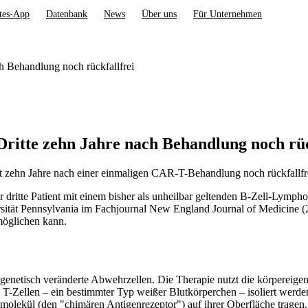
tes-App
Datenbank
News
Über uns
Für Unternehmen
h Behandlung noch rückfallfrei
itte zehn Jahre nach Behandlung noch rüc
 zehn Jahre nach einer einmaligen CAR-T-Behandlung noch rückfallfrei
der dritte Patient mit einem bisher als unheilbar geltenden B-Zell-Lym
ität Pennsylvania im Fachjournal New England Journal of Medicine (25
rmöglichen kann.
genetisch veränderte Abwehrzellen. Die Therapie nutzt die körpereigen
-Zellen – ein bestimmter Typ weißer Blutkörperchen – isoliert werden.
kmolekül (den "chimären Antigenrezeptor") auf ihrer Oberfläche trage