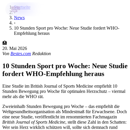
Startseite
›
News
›
Bestes-App
10 Stunden Sport pro Woche: Neue Studie fordert WHO-
Empfehlung heraus
Datenbank
🏥
News
20. Mai 2026
Von
Bestes.com
Redaktion
Über uns
10 Stunden Sport pro Woche: Neue Studie
Für Unternehmen
fordert WHO-Empfehlung heraus
Jetzt downloaden
Eine Studie im British Journal of Sports Medicine empfiehlt 10
Stunden Bewegung pro Woche für optimalen Herzschutz – viermal
mehr als die WHO rät.
Zweieinhalb Stunden Bewegung pro Woche – das empfiehlt die
Weltgesundheitsorganisation als Mindestmaß für Erwachsene. Doch
eine neue Studie, veröffentlicht im renommierten Fachmagazin
British Journal of Sports Medicine
, stellt diese Zahl in den Schatten:
Wer sein Herz wirklich schützen will, sollte sich demnach rund