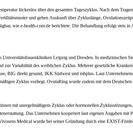
ntemperatur lückenlos über den gesamten Tageszyklus. Nach dem Tragen
rtilitätsmuster und geben Auskunft über Zykluslänge, Ovulationszeitpun
fügbar, wie e-health-com.de berichtete. Die Behandlung erfolgt stets 
 Universitätsfrauenkliniken Leipzig und Dresden. In medizinischen Stu
zur Variabilität des weiblichen Zyklus. Mehrere gesetzliche Kranken
, BIG direkt gesund, IKK Südwest und mhplus. Laut Unternehmensang
elmäßigen Zyklus vorliegt. OvulaRing wurde zudem mit dem Deutschen
tinnen mit unregelmäßigem Zyklus oder hormonellen Zyklusstörungen, d
stenerstattung. Das Unternehmen kooperiert laut eigenen Angaben mit 
ivosens Medical wurde bei seiner Gründung durch eine EXIST-Förderun