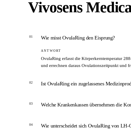
Vivosens Medica
01
Wie misst OvulaRing den Eisprung?
ANTWORT
OvulaRing erfasst die Körperkerntemperatur 288-
und errechnen daraus Ovulationszeitpunkt und f
02
Ist OvulaRing ein zugelassenes Medizinpro
ANTWORT
03
Welche Krankenkassen übernehmen die Kos
Ja. OvulaRing ist ein CE-zertifiziertes Medizinp
getestet, unter anderem in Kooperation mit den U
ANTWORT
04
Wie unterscheidet sich OvulaRing von LH-O
Mehrere gesetzliche Krankenkassen erstatten O