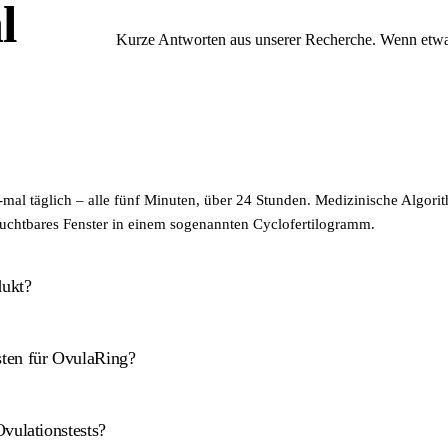
l
Kurze Antworten aus unserer Recherche. Wenn etwas 
mal täglich – alle fünf Minuten, über 24 Stunden. Medizinische Algori
ruchtbares Fenster in einem sogenannten Cyclofertilogramm.
dukt?
ten für OvulaRing?
rodukt der Klasse IIa und europaweit für die Zyklus- und Fertilitätsdiag
niversitätsfrauenkliniken Leipzig und Dresden.
vulationstests?
vulaRing bei nachgewiesenem Kinderwunsch, darunter AOK Plus, HEK –