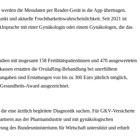
 werden die Messdaten per Reader-Gerät in die App übertragen.
kt und aktuelle Fruchtbarkeitswahrscheinlichkeit. Seit 2021 ist
in Absprache mit einer Gynäkologin oder einem Gynäkologen, die das
dien mit insgesamt 158 Fertilitätspatientinnen und 470 ausgewerteten
kassen erstatten die OvulaRing-Behandlung bei unerfülltem
aben sind Erstattungen von bis zu 300 Euro jährlich möglich,
 Gesundheits-Award ausgezeichnet.
ie eine ärztlich begleitete Diagnostik suchen. Für GKV-Versicherte
Partnern aus der Pharmaindustrie und mit gynäkologischen
g des Bundesministeriums für Wirtschaft unterstützt und erhielt