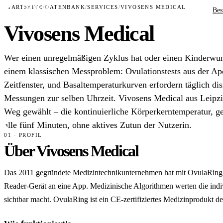
STARTSEITE
/
DATENBANK
/
SERVICES
/
VIVOSENS MEDICAL
Bes
Vivosens Medical
Wer einen unregelmäßigen Zyklus hat oder einen Kinderwuns
einem klassischen Messproblem: Ovulationstests aus der Ap
Zeitfenster, und Basaltemperaturkurven erfordern täglich dis
Messungen zur selben Uhrzeit. Vivosens Medical aus Leipzi
Weg gewählt – die kontinuierliche Körperkerntemperatur, g
alle fünf Minuten, ohne aktives Zutun der Nutzerin.
01 · PROFIL
Über Vivosens Medical
Das 2011 gegründete Medizintechnikunternehmen hat mit OvulaRing ei
Reader-Gerät an eine App. Medizinische Algorithmen werten die indiv
sichtbar macht. OvulaRing ist ein CE-zertifiziertes Medizinprodukt de