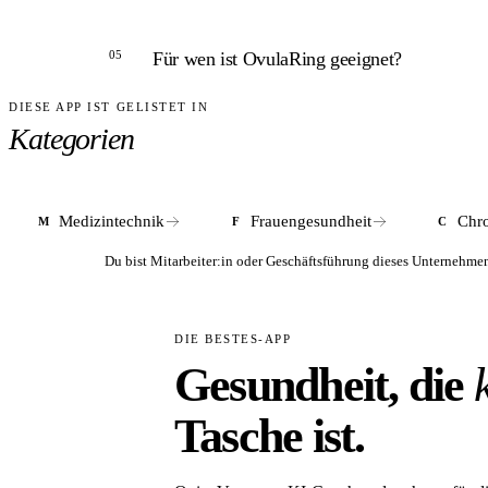
Südwest und mhplus. Einzelne Kassen erstatten bi
ANTWORT
05
Für wen ist OvulaRing geeignet?
Klassische LH-Tests messen hormonelle Spitzen z
über den gesamten Tag und mehrere Zyklen, was
DIESE APP IST GELISTET IN
ANTWORT
Kategorien
OvulaRing eignet sich für Frauen mit Kinderwuns
erfolgt immer in Absprache mit einer Gynäkolo
Medizintechnik
Frauengesundheit
Chro
M
F
C
Du bist Mitarbeiter:in oder Geschäftsführung dieses Unterneh
DIE BESTES-APP
Gesundheit, die
Tasche ist.