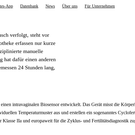
tes-App
Datenbank
News
Über uns
Für Unternehmen
ch verfolgt, steht vor
otheke erfassen nur kurze
ziplinierte manuelle
g hat dafür einen anderen
emessen 24 Stunden lang,
nen intravaginalen Biosensor entwickelt. Das Gerät misst die Körperk
iduellen Temperaturmuster aus und erstellen ein sogenanntes Cyclofert
r Klasse IIa und europaweit für die Zyklus- und Fertilitätsdiagnostik zu