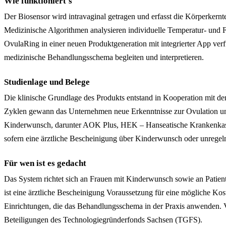
Wie funktioniert's
Der Biosensor wird intravaginal getragen und erfasst die Körperker
Medizinische Algorithmen analysieren individuelle Temperatur- und Fe
OvulaRing in einer neuen Produktgeneration mit integrierter App ver
medizinische Behandlungsschema begleiten und interpretieren.
Studienlage und Belege
Die klinische Grundlage des Produkts entstand in Kooperation mit den
Zyklen gewann das Unternehmen neue Erkenntnisse zur Ovulation und 
Kinderwunsch, darunter AOK Plus, HEK – Hanseatische Krankenkasse
sofern eine ärztliche Bescheinigung über Kinderwunsch oder unreg
Für wen ist es gedacht
Das System richtet sich an Frauen mit Kinderwunsch sowie an Patien
ist eine ärztliche Bescheinigung Voraussetzung für eine mögliche Ko
Einrichtungen, die das Behandlungsschema in der Praxis anwenden. V
Beteiligungen des Technologiegründerfonds Sachsen (TGFS).