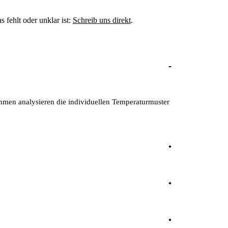
fehlt oder unklar ist:
Schreib uns direkt
.
thmen analysieren die individuellen Temperaturmuster
nostik zugelassen. Das Produkt wurde klinisch mehrfach
 Hanseatische Krankenkasse, BIG direkt gesund, IKK