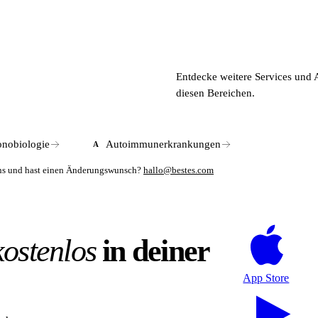
s zu 300 Euro jährlich; eine ärztliche Bescheinigung ist Voraussetzung.
u einzelnen Zeitpunkten und können den Eisprung nur im kurzen Zeitfe
 individuelle Musteranalysen und die Erkennung von Zyklusunregelmäß
Entdecke weitere Services und 
ch sowie für Patientinnen mit hormonellen Zyklusstörungen, die eine ä
diesen Bereichen.
gin oder einem Gynäkologen.
nobiologie
Autoimmunerkrankungen
A
mens und hast einen Änderungswunsch?
hallo@bestes.com
kostenlos
in deiner
App Store