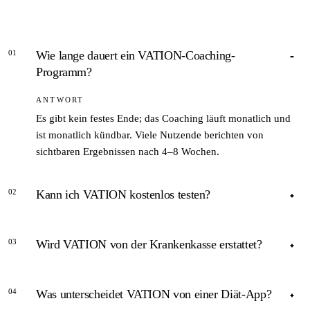
01
Wie lange dauert ein VATION-Coaching-
Programm?
ANTWORT
Es gibt kein festes Ende; das Coaching läuft monatlich und
ist monatlich kündbar. Viele Nutzende berichten von
sichtbaren Ergebnissen nach 4–8 Wochen.
02
Kann ich VATION kostenlos testen?
ANTWORT
03
Wird VATION von der Krankenkasse erstattet?
Ja – die ersten zwei Wochen sind ohne Angabe von
Zahlungsdaten testbar. Danach kostet der Service 49,90 € pro
ANTWORT
Monat.
04
Was unterscheidet VATION von einer Diät-App?
VATION ist ein Selbstzahler-Angebot und nicht GKV-