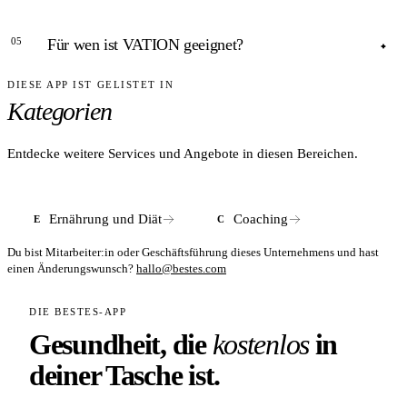
erstattungsfähig. Manche Betriebskrankenkassen
ANTWORT
bezuschussen digitale Ernährungsprogramme – individuelle
05
Für wen ist VATION geeignet?
Auskunft bei der eigenen Kasse einholen.
Bei VATION steht ein persönlicher Coach zur Verfügung –
per App, WhatsApp und Videocall. Rein digitale Apps ohne
DIESE APP IST GELISTET IN
ANTWORT
menschliche Begleitung haben laut Studien höhere
Kategorien
Abbrecherquoten.
Für Erwachsene, die nachhaltig abnehmen wollen –
insbesondere für Menschen, die den Jojo-Effekt bereits
kennen und eine persönliche Begleitung suchen.
Entdecke weitere Services und Angebote in diesen Bereichen.
Ernährung und Diät
Coaching
E
C
Du bist Mitarbeiter:in oder Geschäftsführung dieses Unternehmens und hast
einen Änderungswunsch?
hallo@bestes.com
DIE BESTES-APP
Gesundheit, die
kostenlos
in
deiner Tasche ist.