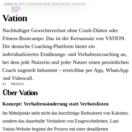
STARTSEITE
/
DATENBANK
/
SERVICES
/
VATION
Vation
Bestes-App
Nachhaltiger Gewichtsverlust ohne Crash-Diäten oder
Datenbank
Fitness-Bootcamps: Das ist der Kernansatz von VATION.
Die deutsche Coaching-Plattform bietet ein
News
individualisiertes Ernährungs- und Verhaltenscoaching an,
Über uns
bei dem jede Nutzerin und jeder Nutzer einen persönlichen
Für Unternehmen
Coach zugeteilt bekommt – erreichbar per App, WhatsApp
und Videocall.
Jetzt downloaden
01 · PROFIL
Über Vation
Konzept: Verhaltensänderung statt Verbotslisten
Im Mittelpunkt steht nicht das kurzfristige Reduzieren von Kalorien,
sondern das dauerhafte Verändern von Essgewohnheiten. Laut
Vation-Website beginnt der Prozess mit einer detaillierten