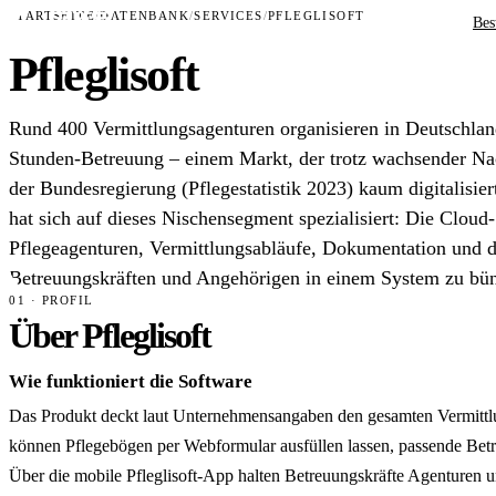
STARTSEITE
/
DATENBANK
/
SERVICES
/
PFLEGLISOFT
Bes
Pfleglisoft
Rund 400 Vermittlungsagenturen organisieren in Deutschlan
Stunden-Betreuung – einem Markt, der trotz wachsender N
der Bundesregierung (Pflegestatistik 2023) kaum digitalisiert 
hat sich auf dieses Nischensegment spezialisiert: Die Cloud-
Pflegeagenturen, Vermittlungsabläufe, Dokumentation und
Betreuungskräften und Angehörigen in einem System zu bün
01 · PROFIL
Über Pfleglisoft
Wie funktioniert die Software
Das Produkt deckt laut Unternehmensangaben den gesamten Vermittlun
können Pflegebögen per Webformular ausfüllen lassen, passende Bet
Über die mobile Pfleglisoft-App halten Betreuungskräfte Agenturen 