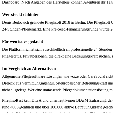
Dashboard. Nach Angaben des Herstellers können Agenturen ihr Tagesg
Wer steckt dahinter
Denis Berkovich gründete Pfleglisoft 2018 in Berlin. Die Pflegliso
24-Stunden-Pflegemarkt. Eine Pre-Seed-Finanzierungsrunde wurde 201
Für wen ist es gedacht
Die Plattform richtet sich ausschließlich an professionelle 24-Stunde
Pflegestatus. Privatpersonen, die direkt eine Betreuungskraft suchen, 
Im Vergleich zu Alternativen
Allgemeine Pflegesoftware-Lösungen wie voize oder CareSocial richten
Dreieck aus Vermittlungsagentur, osteuropäischer Betreuungskraft un
nicht ausgelegt. Wer eine umfassende Pflegedokumentationslösung 
Pfleglisoft ist kein DiGA und unterliegt keiner BfArM-Zulassung, da
rund 400 Agenturen und über 100.000 aktive Betreuungskräfte geschätz