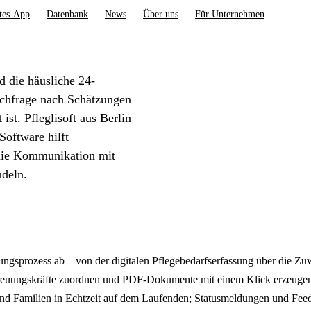
tes-App
Datenbank
News
Über uns
Für Unternehmen
d die häusliche 24-
achfrage nach Schätzungen
ist. Pfleglisoft aus Berlin
Software hilft
 die Kommunikation mit
deln.
gsprozess ab – von der digitalen Pflegebedarfserfassung über die Zu
reuungskräfte zuordnen und PDF-Dokumente mit einem Klick erzeugen.
und Familien in Echtzeit auf dem Laufenden; Statusmeldungen und Feed