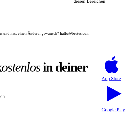
diesen Bereichen.
mens und hast einen Änderungswunsch?
hallo@bestes.com
kostenlos
in deiner
App Store
ich
Google Play