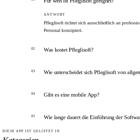
Für wen ist Pfleglisoft geeignet?
ANTWORT
Pfleglisoft richtet sich ausschließlich an profes
Personal konzipiert.
02
Was kostet Pfleglisoft?
ANTWORT
03
Wie unterscheidet sich Pfleglisoft von allg
Die Preise werden laut Anbieter auf Anfrage mitget
ANTWORT
04
Gibt es eine mobile App?
Pfleglisoft ist speziell für die Dreierbeziehung
interne Dokumentation in ambulanten Diensten o
ANTWORT
05
Wie lange dauert die Einführung der Softwa
Ja. Über die Pfleglisoft-App können Betreuungskr
DIESE APP IST GELISTET IN
ANTWORT
Dazu macht der Hersteller auf seiner Website kei