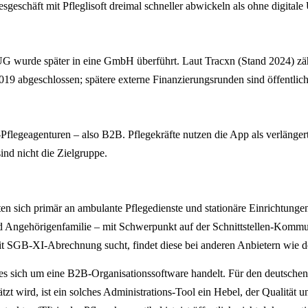
eschäft mit Pfleglisoft dreimal schneller abwickeln als ohne digitale 
ft UG wurde später in eine GmbH überführt. Laut Tracxn (Stand 2024) 
9 abgeschlossen; spätere externe Finanzierungsrunden sind öffentlich
n-Pflegeagenturen – also B2B. Pflegekräfte nutzen die App als verlänge
sind nicht die Zielgruppe.
 sich primär an ambulante Pflegedienste und stationäre Einrichtungen 
d Angehörigenfamilie – mit Schwerpunkt auf der Schnittstellen-Kommuni
mit SGB-XI-Abrechnung sucht, findet diese bei anderen Anbietern w
 es sich um eine B2B-Organisationssoftware handelt. Für den deutsche
t wird, ist ein solches Administrations-Tool ein Hebel, der Qualität 