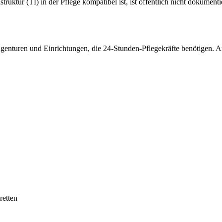
ruktur (TI) in der Pflege kompatibel ist, ist öffentlich nicht dokumentie
agenturen und Einrichtungen, die 24-Stunden-Pflegekräfte benötigen. Au
retten