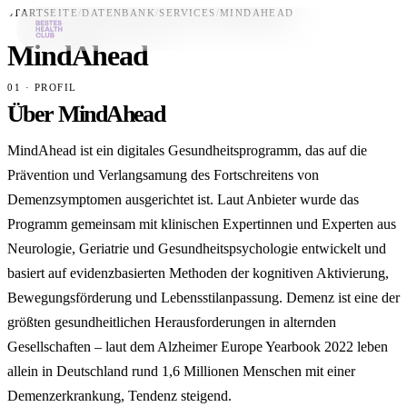
STARTSEITE
/
DATENBANK
/
SERVICES
/
MINDAHEAD
MindAhead
Bestes-App
01 · PROFIL
Über MindAhead
Datenbank
News
MindAhead ist ein digitales Gesundheitsprogramm, das auf die
Prävention und Verlangsamung des Fortschreitens von
Über uns
Demenzsymptomen ausgerichtet ist. Laut Anbieter wurde das
Für Unternehmen
Programm gemeinsam mit klinischen Expertinnen und Experten aus
Neurologie, Geriatrie und Gesundheitspsychologie entwickelt und
Jetzt downloaden
basiert auf evidenzbasierten Methoden der kognitiven Aktivierung,
Bewegungsförderung und Lebensstilanpassung. Demenz ist eine der
größten gesundheitlichen Herausforderungen in alternden
Gesellschaften – laut dem Alzheimer Europe Yearbook 2022 leben
allein in Deutschland rund 1,6 Millionen Menschen mit einer
Demenzerkrankung, Tendenz steigend.