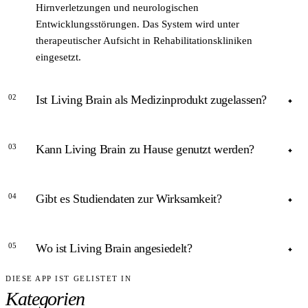
Hirnverletzungen und neurologischen
Entwicklungsstörungen. Das System wird unter
therapeutischer Aufsicht in Rehabilitationskliniken
eingesetzt.
02
Ist Living Brain als Medizinprodukt zugelassen?
ANTWORT
03
Kann Living Brain zu Hause genutzt werden?
Informationen zur MDR-Klassifizierung sind auf der
Unternehmenswebsite nicht öffentlich ausgewiesen. Für
ANTWORT
verbindliche Angaben zum Zulassungsstatus empfiehlt sich
04
Gibt es Studiendaten zur Wirksamkeit?
der direkte Kontakt zu Living Brain.
Nein. Living Brain ist laut Unternehmenswebsite für den
klinischen Einsatz unter therapeutischer Aufsicht konzipiert –
ANTWORT
in Rehabilitationskliniken und spezialisierten Praxen. Es ist
05
Wo ist Living Brain angesiedelt?
keine Consumer-App.
Living Brain hat laut einer Pressemitteilung vom Januar 2024
eine klinische Studie abgeschlossen. Eine Publikation in
DIESE APP IST GELISTET IN
ANTWORT
einem Peer-reviewed Journal war zum Zeitpunkt dieser
Kategorien
Profilaktualisierung nicht öffentlich zugänglich.
Living Brain hat seinen Sitz in Heidelberg und ist laut