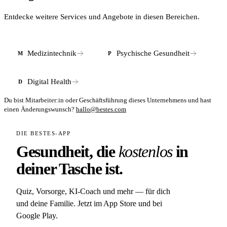
Unternehmenswebsite mit der regionalen
neurowissenschaftlichen Forschungslandschaft vernetzt. Das
Entdecke weitere Services und Angebote in diesen Bereichen.
Unternehmen richtet sich primär an den deutschsprachigen
Klinikmarkt.
Medizintechnik
Psychische Gesundheit
M
P
Digital Health
D
Du bist Mitarbeiter:in oder Geschäftsführung dieses Unternehmens und hast
einen Änderungswunsch?
hallo@bestes.com
DIE BESTES-APP
Gesundheit, die
kostenlos
in
deiner Tasche ist.
Quiz, Vorsorge, KI-Coach und mehr — für dich
und deine Familie. Jetzt im App Store und bei
Google Play.