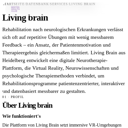
STARTSEITE
/
DATENBANK
/
SERVICES
/
LIVING BRAIN
Living brain
Bestes-App
Rehabilitation nach neurologischen Erkrankungen verlässt
Datenbank
sich oft auf repetitive Übungen mit wenig messbarem
Feedback – ein Ansatz, der Patientenmotivation und
News
Therapieergebnis gleichermaßen limitiert. Living Brain aus
Über uns
Heidelberg entwickelt eine digitale Neurotherapie-
Für Unternehmen
Plattform, die Virtual Reality, Neurowissenschaften und
psychologische Therapiemethoden verbindet, um
Jetzt downloaden
Rehabilitationsprogramme patientenzentrierter, interaktiver
und datenbasiert messbarer zu gestalten.
01 · PROFIL
Über Living brain
Wie funktioniert's
Die Plattform von Living Brain setzt immersive VR-Umgebungen