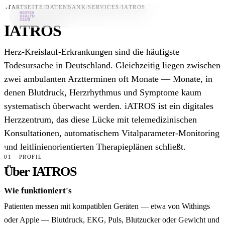
STARTSEITE
/
DATENBANK
/
SERVICES
/
IATROS
IATROS
Bestes-App
Herz-Kreislauf-Erkrankungen sind die häufigste
Datenbank
Todesursache in Deutschland. Gleichzeitig liegen zwischen
zwei ambulanten Arztterminen oft Monate — Monate, in
News
denen Blutdruck, Herzrhythmus und Symptome kaum
Über uns
systematisch überwacht werden. iATROS ist ein digitales
Für Unternehmen
Herzzentrum, das diese Lücke mit telemedizinischen
Konsultationen, automatischem Vitalparameter-Monitoring
Jetzt downloaden
und leitlinienorientierten Therapieplänen schließt.
01 · PROFIL
Über IATROS
Wie funktioniert's
Patienten messen mit kompatiblen Geräten — etwa von Withings
oder Apple — Blutdruck, EKG, Puls, Blutzucker oder Gewicht und