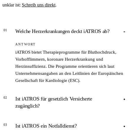
unklar ist:
Schreib uns direkt
.
01
Welche Herzerkrankungen deckt iATROS ab?
ANTWORT
iATROS bietet Therapieprogramme für Bluthochdruck,
Vorhofflimmern, koronare Herzerkrankung und
Herzinsuffizienz. Die Programme orientieren sich laut
Unternehmensangaben an den Leitlinien der Europäischen
Gesellschaft für Kardiologie (ESC).
02
Ist iATROS für gesetzlich Versicherte
zugänglich?
ANTWORT
03
Ist iATROS ein Notfalldienst?
Ja. Laut i-atros.com sind die Konsultationen als individuelle