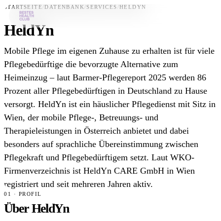
STARTSEITE
/
DATENBANK
/
SERVICES
/
HELDYN
HeldYn
Bestes-App
Mobile Pflege im eigenen Zuhause zu erhalten ist für viele
Datenbank
Pflegebedürftige die bevorzugte Alternative zum
Heimeinzug – laut Barmer-Pflegereport 2025 werden 86
News
Prozent aller Pflegebedürftigen in Deutschland zu Hause
Über uns
versorgt. HeldYn ist ein häuslicher Pflegedienst mit Sitz in
Für Unternehmen
Wien, der mobile Pflege-, Betreuungs- und
Therapieleistungen in Österreich anbietet und dabei
Jetzt downloaden
besonders auf sprachliche Übereinstimmung zwischen
Pflegekraft und Pflegebedürftigem setzt. Laut WKO-
Firmenverzeichnis ist HeldYn CARE GmbH in Wien
registriert und seit mehreren Jahren aktiv.
01 · PROFIL
Über HeldYn