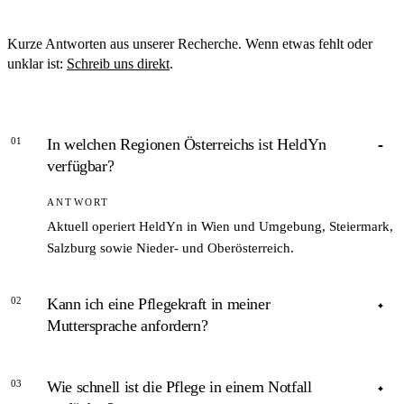
Kurze Antworten aus unserer Recherche. Wenn etwas fehlt oder
unklar ist:
Schreib uns direkt
.
01
In welchen Regionen Österreichs ist HeldYn
verfügbar?
ANTWORT
Aktuell operiert HeldYn in Wien und Umgebung, Steiermark,
Salzburg sowie Nieder- und Oberösterreich.
02
Kann ich eine Pflegekraft in meiner
Muttersprache anfordern?
ANTWORT
03
Wie schnell ist die Pflege in einem Notfall
Ja – HeldYn ermöglicht ausdrücklich die Auswahl einer