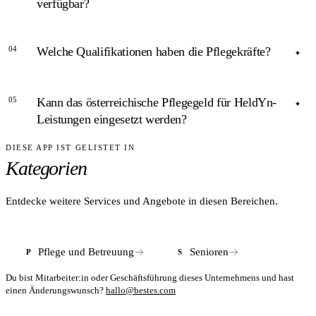
verfügbar?
Pflegekraft nach Sprachkompetenz, z. B. Russisch, Polnisch
oder Ukrainisch.
ANTWORT
04
Welche Qualifikationen haben die Pflegekräfte?
Laut HeldYn ist in Akutsituationen eine Pflegekraft innerhalb
von drei Stunden vor Ort – etwa nach plötzlichem
ANTWORT
Krankenhausentlassung oder einem Notfall zu Hause.
05
Kann das österreichische Pflegegeld für HeldYn-
HeldYn setzt diplomierte Krankenpfleger, Altenbetreuende
Leistungen eingesetzt werden?
sowie Physiotherapeuten und Ergotherapeuten ein –
abhängig von Bedarf und Bestellart.
DIESE APP IST GELISTET IN
ANTWORT
Kategorien
In Österreich kann das staatliche Pflegegeld zur Finanzierung
ambulanter Pflegeleistungen eingesetzt werden. HeldYn
berät dazu im Erstgespräch.
Entdecke weitere Services und Angebote in diesen Bereichen.
Pflege und Betreuung
Senioren
P
S
Du bist Mitarbeiter:in oder Geschäftsführung dieses Unternehmens und hast
einen Änderungswunsch?
hallo@bestes.com