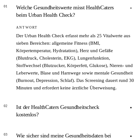
01
Welche Gesundheitswerte misst HealthCaters
beim Urban Health Check?
ANTWORT
Der Urban Health Check erfasst mehr als 25 Vitalwerte aus
sieben Bereichen: allgemeine Fitness (BMI,
Körpertemperatur, Hydratation), Herz und Gefäße
(Blutdruck, Cholesterin, EKG), Lungenfunktion,
Stoffwechsel (Blutzucker, Körperfett, Glukose), Nieren- und
Leberwerte, Blase und Harnwege sowie mentale Gesundheit
(Burnout, Depression, Schlaf). Das Screening dauert rund 30
Minuten und erfordert keine ärztliche Überweisung.
02
Ist der HealthCaters Gesundheitscheck
kostenlos?
ANTWORT
03
Wie sicher sind meine Gesundheitsdaten bei
Nein, der Urban Health Check ist kostenpflichtig. Genaue