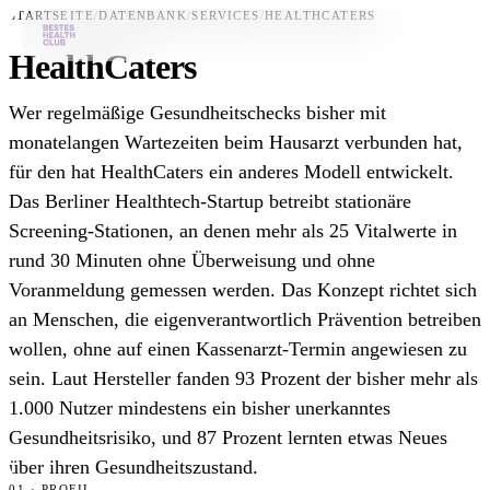
STARTSEITE
/
DATENBANK
/
SERVICES
/
HEALTHCATERS
HealthCaters
Bestes-App
Wer regelmäßige Gesundheitschecks bisher mit
Datenbank
monatelangen Wartezeiten beim Hausarzt verbunden hat,
für den hat HealthCaters ein anderes Modell entwickelt.
News
Das Berliner Healthtech-Startup betreibt stationäre
Über uns
Screening-Stationen, an denen mehr als 25 Vitalwerte in
Für Unternehmen
rund 30 Minuten ohne Überweisung und ohne
Voranmeldung gemessen werden. Das Konzept richtet sich
Jetzt downloaden
an Menschen, die eigenverantwortlich Prävention betreiben
wollen, ohne auf einen Kassenarzt-Termin angewiesen zu
sein. Laut Hersteller fanden 93 Prozent der bisher mehr als
1.000 Nutzer mindestens ein bisher unerkanntes
Gesundheitsrisiko, und 87 Prozent lernten etwas Neues
über ihren Gesundheitszustand.
01 · PROFIL