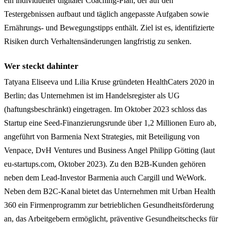
ein individueller digitaler Coaching-Plan, der auf den
Testergebnissen aufbaut und täglich angepasste Aufgaben sowie
Ernährungs- und Bewegungstipps enthält. Ziel ist es, identifizierte
Risiken durch Verhaltensänderungen langfristig zu senken.
Wer steckt dahinter
Tatyana Eliseeva und Lilia Kruse gründeten HealthCaters 2020 in
Berlin; das Unternehmen ist im Handelsregister als UG
(haftungsbeschränkt) eingetragen. Im Oktober 2023 schloss das
Startup eine Seed-Finanzierungsrunde über 1,2 Millionen Euro ab,
angeführt von Barmenia Next Strategies, mit Beteiligung von
Venpace, DvH Ventures und Business Angel Philipp Götting (laut
eu-startups.com, Oktober 2023). Zu den B2B-Kunden gehören
neben dem Lead-Investor Barmenia auch Cargill und WeWork.
Neben dem B2C-Kanal bietet das Unternehmen mit Urban Health
360 ein Firmenprogramm zur betrieblichen Gesundheitsförderung
an, das Arbeitgebern ermöglicht, präventive Gesundheitschecks für