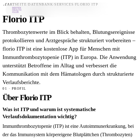
STARTSEITE
/
DATENBANK
/
SERVICES
/
FLORIO ITP
Florio ITP
Bestes-App
Thrombozytenwerte im Blick behalten, Blutungsereignisse
Datenbank
protokollieren und Arztgespräche strukturiert vorbereiten –
florio ITP ist eine kostenlose App für Menschen mit
News
Immunthrombozytopenie (ITP) in Europa. Die Anwendung
Über uns
unterstützt Betroffene im Alltag und verbessert die
Für Unternehmen
Kommunikation mit dem Hämatologen durch strukturierte
Verlaufsberichte.
Jetzt downloaden
01 · PROFIL
Über Florio ITP
Was ist ITP und warum ist systematische
Verlaufsdokumentation wichtig?
Immunthrombozytopenie (ITP) ist eine Autoimmunerkrankung, bei
der das Immunsystem körpereigene Blutplättchen (Thrombozyten)