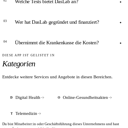
02
Welche Tests bietet DasLab an?
ANTWORT
03
Wer hat DasLab gegründet und finanziert?
Das Portfolio umfasst u. a. At-Home-Kits für HbA1c
(Diabetes), Cholesterin, Langzeitblutzucker, Vitamin D und
ANTWORT
Vitamin B12 (in Kooperation mit ZAVA) sowie allgemeine
04
Übernimmt die Krankenkasse die Kosten?
Blutbild- und Nährstoffanalysen.
DasLab wurde 2020 in Berlin gegründet. Im März 2022
schloss das Unternehmen laut Crunchbase eine Seed-Runde
DIESE APP IST GELISTET IN
ANTWORT
über €6,2 Mio. ab, angeführt von Speedinvest mit KAYA
Kategorien
Ventures, All Iron Ventures und Plug and Play.
DasLab-Tests sind überwiegend Selbstzahler-Leistungen.
Eine GKV-Kostenübernahme ist nur in bestimmten Fällen
und nach ärztlicher Verordnung möglich.
Entdecke weitere Services und Angebote in diesen Bereichen.
Digital Health
Online-Gesundheitsakten
D
O
Telemedizin
T
Du bist Mitarbeiter:in oder Geschäftsführung dieses Unternehmens und hast