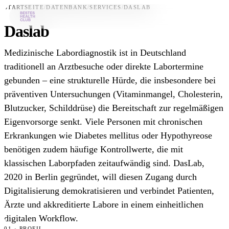
STARTSEITE
/
DATENBANK
/
SERVICES
/
DASLAB
Daslab
Bestes-App
Medizinische Labordiagnostik ist in Deutschland
Datenbank
traditionell an Arztbesuche oder direkte Labortermine
gebunden – eine strukturelle Hürde, die insbesondere bei
News
präventiven Untersuchungen (Vitaminmangel, Cholesterin,
Über uns
Blutzucker, Schilddrüse) die Bereitschaft zur regelmäßigen
Für Unternehmen
Eigenvorsorge senkt. Viele Personen mit chronischen
Erkrankungen wie Diabetes mellitus oder Hypothyreose
Jetzt downloaden
benötigen zudem häufige Kontrollwerte, die mit
klassischen Laborpfaden zeitaufwändig sind. DasLab,
2020 in Berlin gegründet, will diesen Zugang durch
Digitalisierung demokratisieren und verbindet Patienten,
Ärzte und akkreditierte Labore in einem einheitlichen
digitalen Workflow.
01 · PROFIL