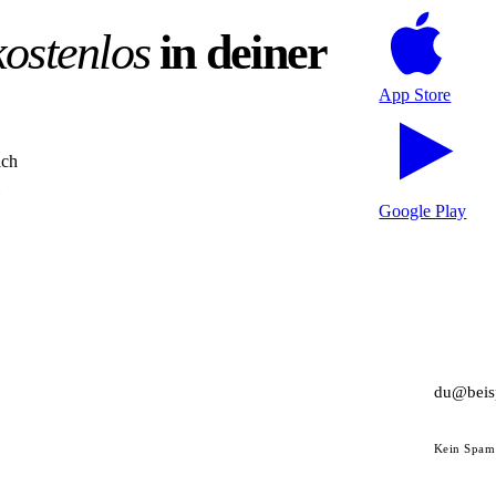
kostenlos
in deiner
App Store
ich
Google Play
Kein Spam 