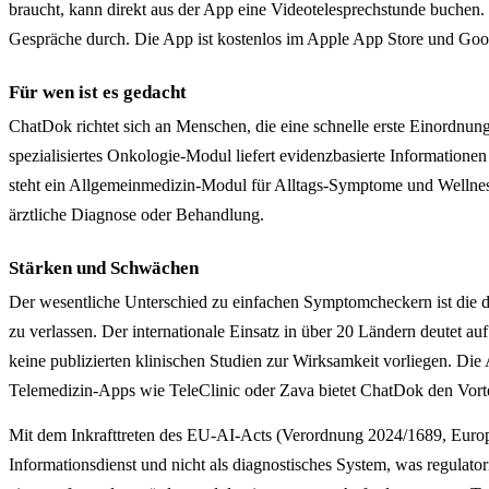
braucht, kann direkt aus der App eine Videotelesprechstunde buchen.
Gespräche durch. Die App ist kostenlos im Apple App Store und Googl
Für wen ist es gedacht
ChatDok richtet sich an Menschen, die eine schnelle erste Einordnun
spezialisiertes Onkologie-Modul liefert evidenzbasierte Information
steht ein Allgemeinmedizin-Modul für Alltags-Symptome und Wellness
ärztliche Diagnose oder Behandlung.
Stärken und Schwächen
Der wesentliche Unterschied zu einfachen Symptomcheckern ist die d
zu verlassen. Der internationale Einsatz in über 20 Ländern deutet a
keine publizierten klinischen Studien zur Wirksamkeit vorliegen. Die 
Telemedizin-Apps wie TeleClinic oder Zava bietet ChatDok den Vorteil
Mit dem Inkrafttreten des EU-AI-Acts (Verordnung 2024/1689, Europäi
Informationsdienst und nicht als diagnostisches System, was regula