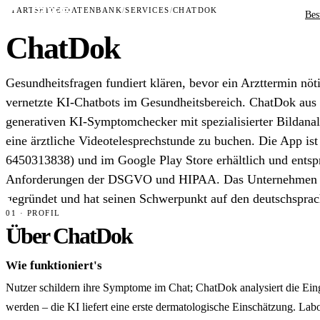
STARTSEITE
/
DATENBANK
/
SERVICES
/
CHATDOK
Bes
ChatDok
Gesundheitsfragen fundiert klären, bevor ein Arzttermin nöt
vernetzte KI-Chatbots im Gesundheitsbereich. ChatDok aus 
generativen KI-Symptomchecker mit spezialisierter Bildanal
eine ärztliche Videotelesprechstunde zu buchen. Die App is
6450313838) und im Google Play Store erhältlich und entsp
Anforderungen der DSGVO und HIPAA. Das Unternehmen w
gegründet und hat seinen Schwerpunkt auf den deutschsprac
01 · PROFIL
Über ChatDok
Wie funktioniert's
Nutzer schildern ihre Symptome im Chat; ChatDok analysiert die Ein
werden – die KI liefert eine erste dermatologische Einschätzung. La