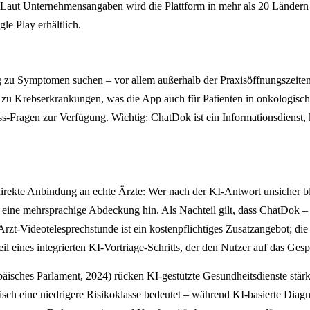
 Laut Unternehmensangaben wird die Plattform in mehr als 20 Ländern g
e Play erhältlich.
g zu Symptomen suchen – vor allem außerhalb der Praxisöffnungszeiten
en zu Krebserkrankungen, was die App auch für Patienten in onkologisc
-Fragen zur Verfügung. Wichtig: ChatDok ist ein Informationsdienst,
irekte Anbindung an echte Ärzte: Wer nach der KI-Antwort unsicher bl
uf eine mehrsprachige Abdeckung hin. Als Nachteil gilt, dass ChatDok 
Arzt-Videotelesprechstunde ist ein kostenpflichtiges Zusatzangebot; di
 eines integrierten KI-Vortriage-Schritts, der den Nutzer auf das Gespr
sches Parlament, 2024) rücken KI-gestützte Gesundheitsdienste stärke
torisch eine niedrigere Risikoklasse bedeutet – während KI-basierte D