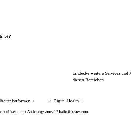
ützt?
ungen zu Bildungs- und Informationszwecken. Bei ernsteren Beschwerden
.
s 20 Ländern aktiv und unterstützt mehrere Sprachen. Für den deutschs
Entdecke weitere Services und 
alyse ist kostenlos. Für ärztliche Videotelesprechstunden fallen separ
diesen Bereichen.
heitsplattformen
Digital Health
D
mens und hast einen Änderungswunsch?
hallo@bestes.com