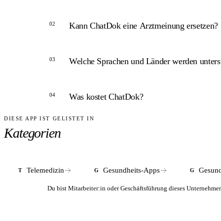
02
Kann ChatDok eine Arztmeinung ersetzen?
ANTWORT
03
Welche Sprachen und Länder werden unterst
Nein. ChatDok liefert KI-generierte Ersteinordn
einem approbierten Arzt, ersetzt diesen aber nicht
ANTWORT
04
Was kostet ChatDok?
Laut Unternehmensangaben ist ChatDok in mehr al
Version zur Verfügung.
DIESE APP IST GELISTET IN
ANTWORT
Kategorien
Die KI-Basisnutzung mit Symptomcheck und Bildan
Krankenkassen ist nicht vorgesehen.
Telemedizin
Gesundheits-Apps
Gesund
T
G
G
Du bist Mitarbeiter:in oder Geschäftsführung dieses Unterneh