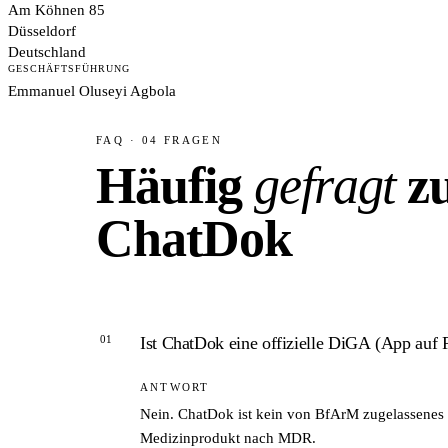
Am Köhnen 85
Düsseldorf
Deutschland
GESCHÄFTSFÜHRUNG
Emmanuel Oluseyi Agbola
FAQ · 04 FRAGEN
Häufig
gefragt
z
ChatDok
01
Ist ChatDok eine offizielle DiGA (App auf 
ANTWORT
Nein. ChatDok ist kein von BfArM zugelassenes di
Medizinprodukt nach MDR.