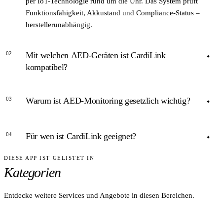
per IoT-Technologie rund um die Uhr. Das System prüft
Funktionsfähigkeit, Akkustand und Compliance-Status –
herstellerunabhängig.
02
Mit welchen AED-Geräten ist CardiLink
kompatibel?
ANTWORT
03
Warum ist AED-Monitoring gesetzlich wichtig?
CardiLink ist herstellerunabhängig und kompatibel mit
Geräten von Zoll, Philips HeartStart, Schiller und anderen
ANTWORT
Marken.
04
Für wen ist CardiLink geeignet?
Mehrere Bundesländer schreiben seit 2020 obligatorische
AED-Registrierung und Prüfnachweise vor. CardiLink erstellt
DIESE APP IST GELISTET IN
ANTWORT
automatisch Compliance-Berichte für Betreiber.
Kategorien
CardiLink richtet sich an Betreiber von AED-Geräten in
Unternehmen, öffentlichen Einrichtungen, Sportstadien,
Flughäfen und Kliniken, die eine lückenlose Compliance-
Entdecke weitere Services und Angebote in diesen Bereichen.
Dokumentation benötigen.