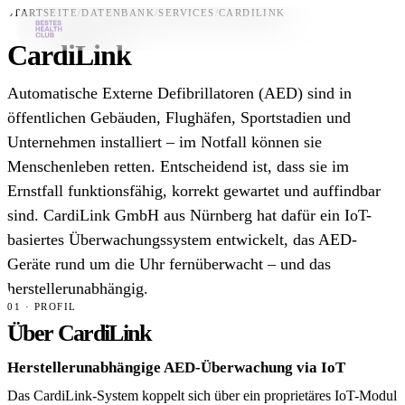
STARTSEITE
/
DATENBANK
/
SERVICES
/
CARDILINK
CardiLink
Bestes-App
Automatische Externe Defibrillatoren (AED) sind in
Datenbank
öffentlichen Gebäuden, Flughäfen, Sportstadien und
Unternehmen installiert – im Notfall können sie
News
Menschenleben retten. Entscheidend ist, dass sie im
Über uns
Ernstfall funktionsfähig, korrekt gewartet und auffindbar
Für Unternehmen
sind. CardiLink GmbH aus Nürnberg hat dafür ein IoT-
basiertes Überwachungssystem entwickelt, das AED-
Jetzt downloaden
Geräte rund um die Uhr fernüberwacht – und das
herstellerunabhängig.
01 · PROFIL
Über CardiLink
Herstellerunabhängige AED-Überwachung via IoT
Das CardiLink-System koppelt sich über ein proprietäres IoT-Modul