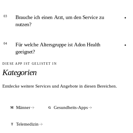
ANTWORT
03
Brauche ich einen Arzt, um den Service zu
In der Regel nein. Adon Health ist eine privatärztliche
nutzen?
Leistung und wird von gesetzlichen Krankenkassen nicht
erstattet.
ANTWORT
04
Für welche Altersgruppe ist Adon Health
Kein Vorab-Termin beim Arzt nötig. Nach dem Labortest
geeignet?
folgt automatisch eine Konsultation mit einem Adon-Health-
Mediziner.
DIESE APP IST GELISTET IN
ANTWORT
Kategorien
Der Service richtet sich an erwachsene Männer (18+), die
Symptome wie Müdigkeit, Libidoverlust oder Muskelabbau
abklären möchten.
Entdecke weitere Services und Angebote in diesen Bereichen.
Männer
Gesundheits-Apps
M
G
Telemedizin
T