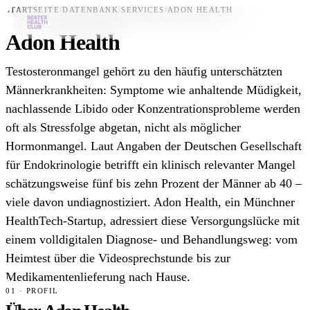
STARTSEITE
/
DATENBANK
/
SERVICES
/
ADON HEALTH
Adon Health
Bestes-App
Testosteronmangel gehört zu den häufig unterschätzten
Datenbank
Männerkrankheiten: Symptome wie anhaltende Müdigkeit,
nachlassende Libido oder Konzentrationsprobleme werden
News
oft als Stressfolge abgetan, nicht als möglicher
Über uns
Hormonmangel. Laut Angaben der Deutschen Gesellschaft
Für Unternehmen
für Endokrinologie betrifft ein klinisch relevanter Mangel
schätzungsweise fünf bis zehn Prozent der Männer ab 40 –
Jetzt downloaden
viele davon undiagnostiziert. Adon Health, ein Münchner
HealthTech-Startup, adressiert diese Versorgungslücke mit
einem volldigitalen Diagnose- und Behandlungsweg: vom
Heimtest über die Videosprechstunde bis zur
Medikamentenlieferung nach Hause.
01 · PROFIL