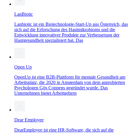
LanBiotic
Lanbiotic ist ein Biotechnologie-Start-Up aus Österreich, das
sich auf die Erforschung des Hautmikrobioms und die
Entwicklung innovativer Produkte zur Verbesserung der
Hautgesundheit spezialisiert hat. Das
Open Up
OpenUp ist eine B2B-Plattform für mentale Gesundheit am
Arbeitsplatz, die 2020 in Amsterdam von dem approbierten
Psychologen Gijs Coppens gegründet wurde. Das
Unternehmen bietet Arbeitgebern
Dear Employee
DearEmployee ist eine HR-Software, die sich auf die