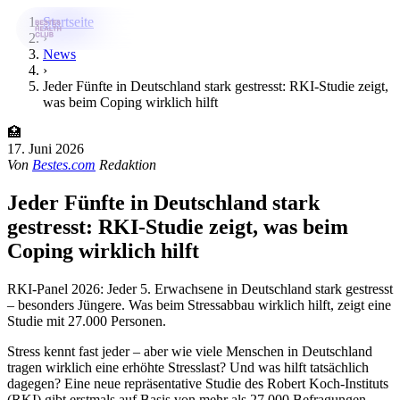
Startseite
›
News
›
Bestes-App
Jeder Fünfte in Deutschland stark gestresst: RKI-Studie zeigt,
was beim Coping wirklich hilft
Datenbank
🏥
News
17. Juni 2026
Von
Bestes.com
Redaktion
Über uns
Jeder Fünfte in Deutschland stark
Für Unternehmen
gestresst: RKI-Studie zeigt, was beim
Coping wirklich hilft
Jetzt downloaden
RKI-Panel 2026: Jeder 5. Erwachsene in Deutschland stark gestresst
– besonders Jüngere. Was beim Stressabbau wirklich hilft, zeigt eine
Studie mit 27.000 Personen.
Stress kennt fast jeder – aber wie viele Menschen in Deutschland
tragen wirklich eine erhöhte Stresslast? Und was hilft tatsächlich
dagegen? Eine neue repräsentative Studie des Robert Koch-Instituts
(RKI) gibt erstmals auf Basis von mehr als 27.000 Befragungen