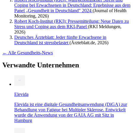
Coping bei Erwachsenen in Deutschland: Ergebnisse aus dem
Panel „Gesundheit in Deutschland" 2024
(Journal of Health
Monitoring, 2026)
Robert Koch-Institut (RKI): Pressemitteilung: Neue Daten zu
Stress und Coping aus dem RKI-Panel
(RKI Meldungen,
2026)
Deutsches Ärzteblatt: Jeder fünfte Erwachsene in
Deutschland ist stressbelastet
(Ärzteblatt.de, 2026)
← Alle Gesundheits-News
Verwandte Unternehmen
Elevida
Elevida ist eine digitale Gesundheitsanwendung (DiGA) zur
Behandlung von Fatigue bei Multipler Sklerose. Entwickelt
wurde die Anwendung von der GAIA AG mit Sitz in
Hamburg