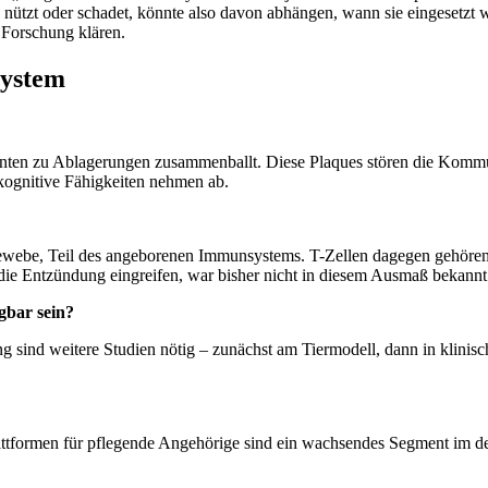
e nützt oder schadet, könnte also davon abhängen, wann sie eingesetzt 
 Forschung klären.
system
tienten zu Ablagerungen zusammenballt. Diese Plaques stören die Kom
kognitive Fähigkeiten nehmen ab.
ewebe, Teil des angeborenen Immunsystems. T-Zellen dagegen gehören
 die Entzündung eingreifen, war bisher nicht in diesem Ausmaß bekannt.
gbar sein?
ng sind weitere Studien nötig – zunächst am Tiermodell, dann in klinisc
lattformen für pflegende Angehörige sind ein wachsendes Segment im d