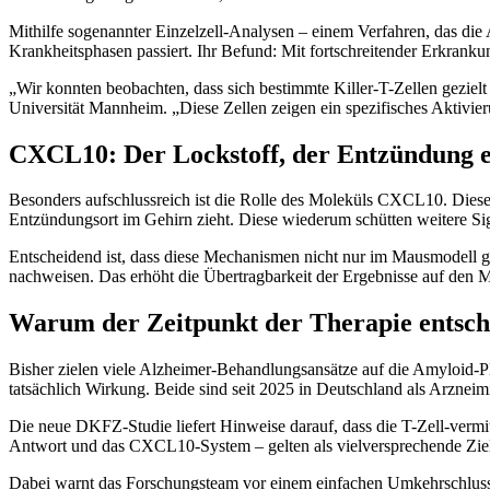
Mithilfe sogenannter Einzelzell-Analysen – einem Verfahren, das die
Krankheitsphasen passiert. Ihr Befund: Mit fortschreitender Erkrank
„Wir konnten beobachten, dass sich bestimmte Killer-T-Zellen gezi
Universität Mannheim. „Diese Zellen zeigen ein spezifisches Aktivier
CXCL10: Der Lockstoff, der Entzündung e
Besonders aufschlussreich ist die Rolle des Moleküls CXCL10. Diese
Entzündungsort im Gehirn zieht. Diese wiederum schütten weitere Signa
Entscheidend ist, dass diese Mechanismen nicht nur im Mausmodell
nachweisen. Das erhöht die Übertragbarkeit der Ergebnisse auf den 
Warum der Zeitpunkt der Therapie entsch
Bisher zielen viele Alzheimer-Behandlungsansätze auf die Amyloid-
tatsächlich Wirkung. Beide sind seit 2025 in Deutschland als Arzneim
Die neue DKFZ-Studie liefert Hinweise darauf, dass die T-Zell-vermitt
Antwort und das CXCL10-System – gelten als vielversprechende Ziel
Dabei warnt das Forschungsteam vor einem einfachen Umkehrschluss. 