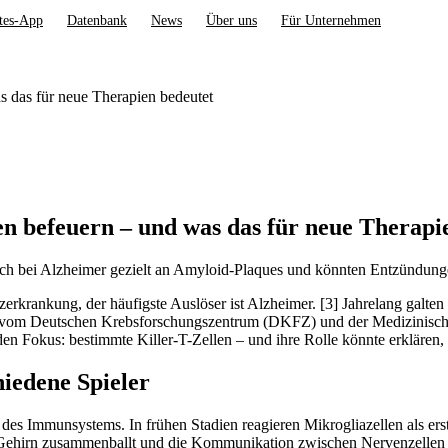
tes-App
Datenbank
News
Über uns
Für Unternehmen
 das für neue Therapien bedeutet
 befeuern – und was das für neue Therapi
ch bei Alzheimer gezielt an Amyloid-Plaques und könnten Entzündunge
krankung, der häufigste Auslöser ist Alzheimer. [3] Jahrelang galten 
ie vom Deutschen Krebsforschungszentrum (DKFZ) und der Medizinisch
en Fokus: bestimmte Killer-T-Zellen – und ihre Rolle könnte erklären,
iedene Spieler
e des Immunsystems. In frühen Stadien reagieren Mikrogliazellen als 
 Gehirn zusammenballt und die Kommunikation zwischen Nervenzellen s