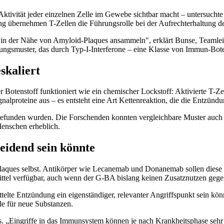
 Aktivität jeder einzelnen Zelle im Gewebe sichtbar macht – untersuch
ung übernehmen T-Zellen die Führungsrolle bei der Aufrechterhaltung d
elt in der Nähe von Amyloid-Plaques ansammeln", erklärt Bunse, Team
ungsmuster, das durch Typ-I-Interferone – eine Klasse von Immun-Boten
skaliert
r Botenstoff funktioniert wie ein chemischer Lockstoff: Aktivierte T
lproteine aus – es entsteht eine Art Kettenreaktion, die die Entzündung
 gefunden wurden. Die Forschenden konnten vergleichbare Muster au
Menschen erheblich.
eidend sein könnte
Plaques selbst. Antikörper wie Lecanemab und Donanemab sollen diese 
ittel verfügbar, auch wenn der G-BA bislang keinen Zusatznutzen gegen
elte Entzündung ein eigenständiger, relevanter Angriffspunkt sein könn
e für neue Substanzen.
„Eingriffe in das Immunsystem können je nach Krankheitsphase sehr u