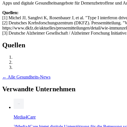
Apps und digitale Gesundheitsangebote für Demenzbetroffene und An
Quellen:
[1] Michel JJ, Sanghvi K, Rosenbauer J, et al. "Type I interferon dr
[2] Deutsches Krebsforschungszentrum (DKFZ). Pressemitteilung. "W
https://www.dkfz.de/aktuelles/pressemitteilungen/detail/wie-immunzel
[3] Deutsche Alzheimer Gesellschaft / Alzheimer Forschung Initiati
Quellen
← Alle Gesundheits-News
Verwandte Unternehmen
Media4Care
2Media4Care bietet digitale Unterstützung für die Betreuung v