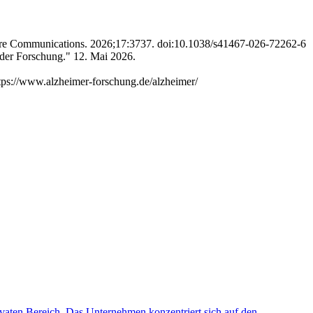
 Nature Communications. 2026;17:3737. doi:10.1038/s41467-026-72262-6
der Forschung." 12. Mai 2026.
tps://www.alzheimer-forschung.de/alzheimer/
ivaten Bereich. Das Unternehmen konzentriert sich auf den