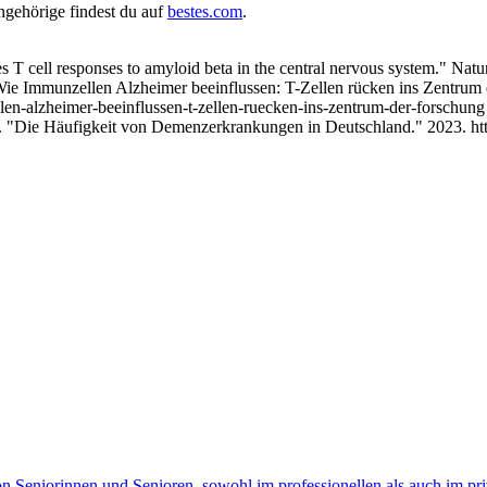
gehörige findest du auf
bestes.com
.
ives T cell responses to amyloid beta in the central nervous system."
ie Immunzellen Alzheimer beeinflussen: T-Zellen rücken ins Zentrum 
len-alzheimer-beeinflussen-t-zellen-ruecken-ins-zentrum-der-forschung
ve. "Die Häufigkeit von Demenzerkrankungen in Deutschland." 2023. ht
on Seniorinnen und Senioren, sowohl im professionellen als auch im pr