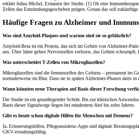
erklärt Julius Michel, Erstautor der Studie. [1] Ob eine Immuntherapi
Zellen das Entzündungsgeschehen prägen. Genau das soll zukünftige
Häufige Fragen zu Alzheimer und Immun
Was sind Amyloid-Plaques und warum sind sie so gefährlich?
Amyloid-Beta ist ein Protein, das sich im Gehirn von Alzheimer-Pa
aus. Über Jahre gehen Nervenzellen verloren, das Gehirn schrumpft, 
Was unterscheidet T-Zellen von Mikrogliazellen?
Mikrogliazellen sind die Immunzellen des Gehirns – permanent im G
normalerweise im Blut. Dass sie in späten Alzheimer-Phasen aktiv in
Wann könnten neue Therapien auf Basis dieser Forschung verfü
Die Studie ist ein grundlegender Schritt. Bis zur klinischen Anwendu
Basis dieser Signalwege liegen bei mindestens fünf bis zehn Jahren.
Gibt es heute schon digitale Hilfen für Menschen mit Demenz?
Ja. Erinnerungshilfen, Pflegeassistenz-Apps und digitale Beratungsp
GKV-erstattungsfähig.