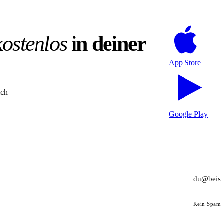
kostenlos
in deiner
App Store
ich
Google Play
Kein Spam 