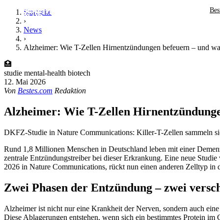
Bes
Startseite
›
News
›
Alzheimer: Wie T-Zellen Hirnentzündungen befeuern – und was
🏥
studie
mental-health
biotech
12. Mai 2026
Von
Bestes.com
Redaktion
Alzheimer: Wie T-Zellen Hirnentzündungen
DKFZ-Studie in Nature Communications: Killer-T-Zellen sammeln si
Rund 1,8 Millionen Menschen in Deutschland leben mit einer Demenzer
zentrale Entzündungstreiber bei dieser Erkrankung. Eine neue Stud
2026 in Nature Communications, rückt nun einen anderen Zelltyp in d
Zwei Phasen der Entzündung – zwei versch
Alzheimer ist nicht nur eine Krankheit der Nerven, sondern auch ein
Diese Ablagerungen entstehen, wenn sich ein bestimmtes Protein im