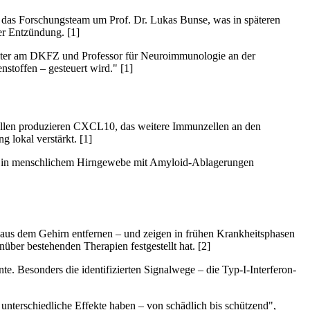
te das Forschungsteam um Prof. Dr. Lukas Bunse, was in späteren
er Entzündung. [1]
leiter am DKFZ und Professor für Neuroimmunologie an der
stoffen – gesteuert wird." [1]
-Zellen produzieren CXCL10, das weitere Immunzellen an den
 lokal verstärkt. [1]
ch in menschlichem Hirngewebe mit Amyloid-Ablagerungen
aus dem Gehirn entfernen – und zeigen in frühen Krankheitsphasen
über bestehenden Therapien festgestellt hat. [2]
te. Besonders die identifizierten Signalwege – die Typ-I-Interferon-
nterschiedliche Effekte haben – von schädlich bis schützend",