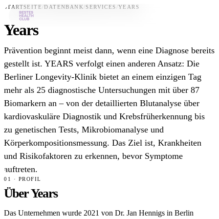
STARTSEITE
/
DATENBANK
/
SERVICES
/
YEARS
Years
Bestes-App
Prävention beginnt meist dann, wenn eine Diagnose bereits
Datenbank
gestellt ist. YEARS verfolgt einen anderen Ansatz: Die
Berliner Longevity-Klinik bietet an einem einzigen Tag
News
mehr als 25 diagnostische Untersuchungen mit über 87
Über uns
Biomarkern an – von der detaillierten Blutanalyse über
Für Unternehmen
kardiovaskuläre Diagnostik und Krebsfrüherkennung bis
zu genetischen Tests, Mikrobiomanalyse und
Jetzt downloaden
Körperkompositionsmessung. Das Ziel ist, Krankheiten
und Risikofaktoren zu erkennen, bevor Symptome
auftreten.
01 · PROFIL
Über Years
Das Unternehmen wurde 2021 von Dr. Jan Hennigs in Berlin