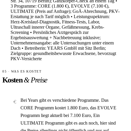
Str. 34, 10719 Berlin); Ganzkörper-Check an einem Tag •
3 Programme: CORE (1.800 €), EVOLVE (7.100 €),
ULTIMATE (Preis auf Anfrage); GoÄ-Abrechnung, PKV-
Erstattung je nach Tarif möglich • Leistungsspektrum:
Herz-Kreislauf-Diagnostik, Fitness-Tests, Labor,
Ultraschall innerer Organe, Gefäßmessung, Krebs-
Screening • Persönliches Arztgespräch zur
Ergebnisauswertung + Nachbetreuung inklusive;
Unternehmensangabe: alle Untersuchungen unter einem
Dach • Betreiberin: YEARS GmbH mit Sitz Berlin;
Zielgruppe: gesundheitsbewusste Erwachsene, bevorzugt
PKV-Versicherte
05 · WAS ES KOSTET
Kosten
& Preise
Bei Years gibt es verschiedene Programme. Das
CORE Programm kostet 1.800 Euro, das EVOLVE
Programm liegt aktuell bei 7.100 Euro, Ein
ULTIMATE Programm gibt es auch noch, hier sind
die Preise allerdings nicht öffentlich und nur auf