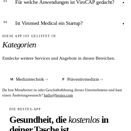
03
Für welche Anwendungen ist ViroCAP gedacht?
VAP entsteht bei beatmungspflichtigen Intensivpatienten
durch Keime, die über den Beatmungstubus in die Lunge
ANTWORT
gelangen. Laut ECDC sind nosokomiale Pneumonien für
04
Ist Viromed Medical ein Startup?
rund 13 Prozent der Intensivstations-Infektionen
ViroCAP ist ein Kaltplasma-Gerät für dermatologische
verantwortlich.
Anwendungen wie chronische Wunden, Hautentzündungen
DIESE APP IST GELISTET IN
ANTWORT
und dermatologische Infektionen.
Kategorien
Viromed Medical wurde 2020 als GmbH in Pinneberg,
Schleswig-Holstein, gegründet. Angaben zu
Finanzierungsrunden waren zum Redaktionszeitpunkt nicht
Entdecke weitere Services und Angebote in diesen Bereichen.
öffentlich verfügbar.
Medizintechnik
Präventivmedizin
M
P
Du bist Mitarbeiter:in oder Geschäftsführung dieses Unternehmens und hast
einen Änderungswunsch?
hallo@bestes.com
DIE BESTES-APP
Gesundheit, die
kostenlos
in
deiner Tasche ist.