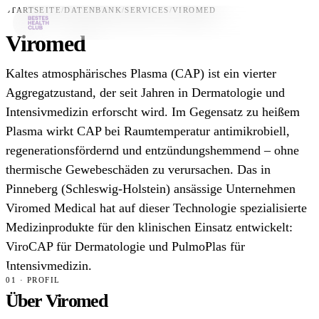
STARTSEITE
/
DATENBANK
/
SERVICES
/
VIROMED
Viromed
Bestes-App
Kaltes atmosphärisches Plasma (CAP) ist ein vierter
Datenbank
Aggregatzustand, der seit Jahren in Dermatologie und
Intensivmedizin erforscht wird. Im Gegensatz zu heißem
News
Plasma wirkt CAP bei Raumtemperatur antimikrobiell,
Über uns
regenerationsfördernd und entzündungshemmend – ohne
Für Unternehmen
thermische Gewebeschäden zu verursachen. Das in
Pinneberg (Schleswig-Holstein) ansässige Unternehmen
Jetzt downloaden
Viromed Medical hat auf dieser Technologie spezialisierte
Medizinprodukte für den klinischen Einsatz entwickelt:
ViroCAP für Dermatologie und PulmoPlas für
Intensivmedizin.
01 · PROFIL
Über Viromed