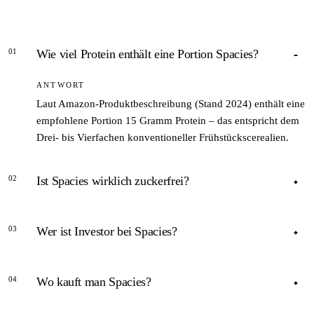
01
Wie viel Protein enthält eine Portion Spacies?
ANTWORT
Laut Amazon-Produktbeschreibung (Stand 2024) enthält eine
empfohlene Portion 15 Gramm Protein – das entspricht dem
Drei- bis Vierfachen konventioneller Frühstückscerealien.
02
Ist Spacies wirklich zuckerfrei?
ANTWORT
03
Wer ist Investor bei Spacies?
Spacies enthalten keinen zugesetzten Industriezucker;
Ernährungsexperten (fitbook.de, 2023) weisen darauf hin,
ANTWORT
dass es sich dennoch um ein verarbeitetes Lebensmittel
04
Wo kauft man Spacies?
handelt.
Rapper Cro stieg laut brutkasten.com (2023) als Investor und
Produktbotschafter ein und arbeitete an eigenen
ANTWORT