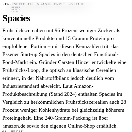
STARTSEITE
/
DATENBANK
/
SERVICES
/
SPACIES
Spacies
Bestes-App
Frühstückscerealien mit 96 Prozent weniger Zucker als
Datenbank
konventionelle Produkte und 15 Gramm Protein pro
empfohlener Portion – mit diesen Kennzahlen tritt das
News
Essener Start-up Spacies in den deutschen Functional-
Über uns
Food-Markt ein. Gründer Carsten Hinzer entwickelte eine
Für Unternehmen
Frühstücks-Loop, die optisch an klassische Cerealien
erinnert, in der Nährstoffbilanz jedoch deutlich vom
Jetzt downloaden
Industriestandard abweicht. Laut Amazon-
Produktbeschreibung (Stand 2024) enthalten Spacies im
Vergleich zu herkömmlichen Frühstückscerealien auch 28
Prozent weniger Kohlenhydrate bei gleichzeitig höherem
Proteingehalt. Eine 240-Gramm-Packung ist über
amazon.de sowie den eigenen Online-Shop erhältlich.
01 · PROFIL