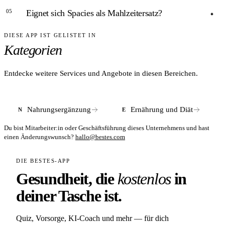
Geschmacksvarianten mit.
05
Eignet sich Spacies als Mahlzeitersatz?
Spacies sind über den eigenen Online-Shop (spacies.de)
sowie über amazon.de erhältlich.
DIESE APP IST GELISTET IN
ANTWORT
Kategorien
Nein; Spacies sind als Bestandteil einer ausgewogenen
Frühstücksmahlzeit gedacht und ersetzen nach Einschätzung
von Ernährungsexperten (fitbook.de, 2023) keine
Entdecke weitere Services und Angebote in diesen Bereichen.
vollständige Mahlzeit.
Nahrungsergänzung
Ernährung und Diät
N
E
Du bist Mitarbeiter:in oder Geschäftsführung dieses Unternehmens und hast
einen Änderungswunsch?
hallo@bestes.com
DIE BESTES-APP
Gesundheit, die
kostenlos
in
deiner Tasche ist.
Quiz, Vorsorge, KI-Coach und mehr — für dich