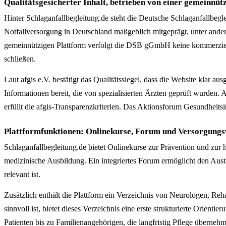
Qualitätsgesicherter Inhalt, betrieben von einer gemeinnütz
Hinter Schlaganfallbegleitung.de steht die Deutsche Schlaganfallbegl
Notfallversorgung in Deutschland maßgeblich mitgeprägt, unter and
gemeinnützigen Plattform verfolgt die DSB gGmbH keine kommerzielle
schließen.
Laut afgis e.V. bestätigt das Qualitätssiegel, dass die Website klar
Informationen bereit, die von spezialisierten Ärzten geprüft wurden.
erfüllt die afgis-Transparenzkriterien. Das Aktionsforum Gesundheitsi
Plattformfunktionen: Onlinekurse, Forum und Versorgungs
Schlaganfallbegleitung.de bietet Onlinekurse zur Prävention und zur
medizinische Ausbildung. Ein integriertes Forum ermöglicht den Aust
relevant ist.
Zusätzlich enthält die Plattform ein Verzeichnis von Neurologen, Re
sinnvoll ist, bietet dieses Verzeichnis eine erste strukturierte Orient
Patienten bis zu Familienangehörigen, die langfristig Pflege überneh