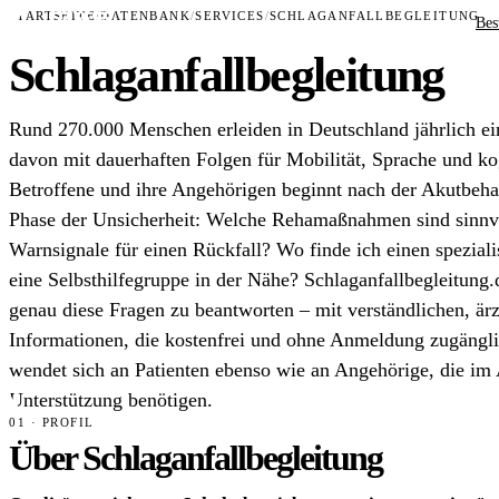
STARTSEITE
/
DATENBANK
/
SERVICES
/
SCHLAGANFALLBEGLEITUNG
Bes
Schlaganfallbegleitung
Rund 270.000 Menschen erleiden in Deutschland jährlich ein
davon mit dauerhaften Folgen für Mobilität, Sprache und ko
Betroffene und ihre Angehörigen beginnt nach der Akutbeha
Phase der Unsicherheit: Welche Rehamaßnahmen sind sinnv
Warnsignale für einen Rückfall? Wo finde ich einen spezial
eine Selbsthilfegruppe in der Nähe? Schlaganfallbegleitung
genau diese Fragen zu beantworten – mit verständlichen, ärz
Informationen, die kostenfrei und ohne Anmeldung zugängli
wendet sich an Patienten ebenso wie an Angehörige, die im 
Unterstützung benötigen.
01 · PROFIL
Über Schlaganfallbegleitung