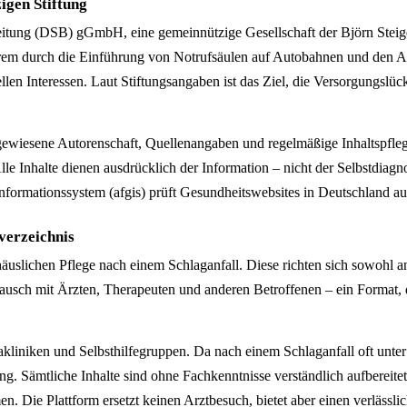
igen Stiftung
eitung (DSB) gGmbH, eine gemeinnützige Gesellschaft der Björn Steiger S
erem durch die Einführung von Notrufsäulen auf Autobahnen und den Au
n Interessen. Laut Stiftungsangaben ist das Ziel, die Versorgungslü
 ausgewiesene Autorenschaft, Quellenangaben und regelmäßige Inhaltspfl
 Alle Inhalte dienen ausdrücklich der Information – nicht der Selbstdi
nformationssystem (afgis) prüft Gesundheitswebsites in Deutschland auf
verzeichnis
 häuslichen Pflege nach einem Schlaganfall. Diese richten sich sowohl 
ausch mit Ärzten, Therapeuten und anderen Betroffenen – ein Format, 
hakliniken und Selbsthilfegruppen. Da nach einem Schlaganfall oft un
ierung. Sämtliche Inhalte sind ohne Fachkenntnisse verständlich aufbereit
men. Die Plattform ersetzt keinen Arztbesuch, bietet aber einen verläs