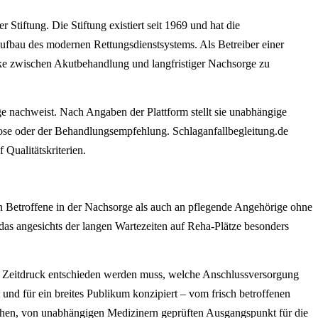
tiftung. Die Stiftung existiert seit 1969 und hat die
fbau des modernen Rettungsdienstsystems. Als Betreiber einer
cke zwischen Akutbehandlung und langfristiger Nachsorge zu
ege nachweist. Nach Angaben der Plattform stellt sie unabhängige
agnose oder der Behandlungsempfehlung. Schlaganfallbegleitung.de
 Qualitätskriterien.
an Betroffene in der Nachsorge als auch an pflegende Angehörige ohne
das angesichts der langen Wartezeiten auf Reha-Plätze besonders
ter Zeitdruck entschieden werden muss, welche Anschlussversorgung
et und für ein breites Publikum konzipiert – vom frisch betroffenen
slichen, von unabhängigen Medizinern geprüften Ausgangspunkt für die