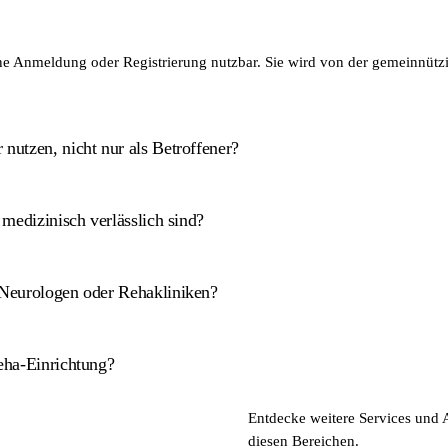
ohne Anmeldung oder Registrierung nutzbar. Sie wird von der gemeinnützi
 nutzen, nicht nur als Betroffener?
 medizinisch verlässlich sind?
aganfall-Betroffene und pflegende Angehörige gleichermaßen. Onlinekurs
uppen zugeschnitten.
h Neurologen oder Rehakliniken?
ätssiegel des Aktionsforums Gesundheitsinformationssystem e.V. Das bed
 wurden von spezialisierten Ärzten geprüft.
Reha-Einrichtung?
hnis mit Neurologen, Rehakliniken und Selbsthilfegruppen in Deutschland. 
Entdecke weitere Services und 
eine Informationen bereit und dient nicht der Selbstdiagnose oder indi
diesen Bereichen.