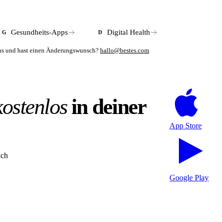
ndelnde Arzt zuständig.
Gesundheits-Apps
Digital Health
G
D
mens und hast einen Änderungswunsch?
hallo@bestes.com
kostenlos
in deiner
App Store
ich
Google Play