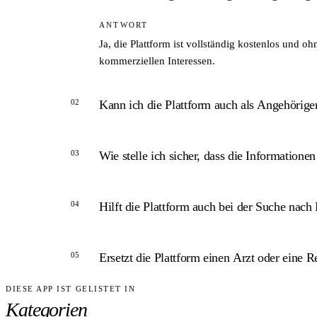
ANTWORT
Ja, die Plattform ist vollständig kostenlos und 
kommerziellen Interessen.
02
Kann ich die Plattform auch als Angehöriger
ANTWORT
03
Wie stelle ich sicher, dass die Informationen
Die Plattform richtet sich ausdrücklich an Schl
Versorgungsverzeichnis sind auf beide Nutzergr
ANTWORT
04
Hilft die Plattform auch bei der Suche nac
Schlaganfallbegleitung.de trägt das afgis-Qualit
und regelmäßiger Aktualisierung ausgewiesen und
ANTWORT
05
Ersetzt die Plattform einen Arzt oder eine 
Ja. Schlaganfallbegleitung.de enthält ein Verzeic
aber keine ärztliche Überweisung.
DIESE APP IST GELISTET IN
ANTWORT
Kategorien
Nein. Die Plattform stellt ausschließlich allgem