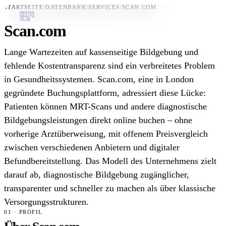
STARTSEITE
/
DATENBANK
/
SERVICES
/
SCAN.COM
Scan.com
Bestes-App
Lange Wartezeiten auf kassenseitige Bildgebung und
Datenbank
fehlende Kostentransparenz sind ein verbreitetes Problem
in Gesundheitssystemen. Scan.com, eine in London
News
gegründete Buchungsplattform, adressiert diese Lücke:
Über uns
Patienten können MRT-Scans und andere diagnostische
Für Unternehmen
Bildgebungsleistungen direkt online buchen – ohne
vorherige Arztüberweisung, mit offenem Preisvergleich
Jetzt downloaden
zwischen verschiedenen Anbietern und digitaler
Befundbereitstellung. Das Modell des Unternehmens zielt
darauf ab, diagnostische Bildgebung zugänglicher,
transparenter und schneller zu machen als über klassische
Versorgungsstrukturen.
01 · PROFIL