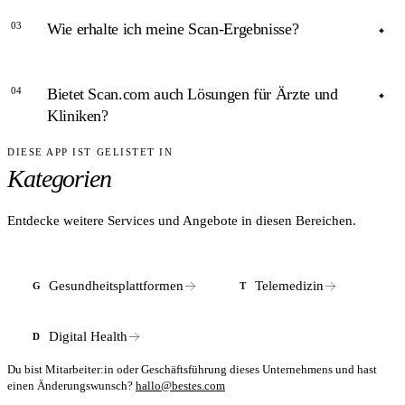
ANTWORT
03
Wie erhalte ich meine Scan-Ergebnisse?
Scan.com ist aktuell primär im Vereinigten Königreich aktiv.
Laut TechCrunch plant das Unternehmen die Expansion nach
ANTWORT
Deutschland und in die USA.
04
Bietet Scan.com auch Lösungen für Ärzte und
Die Befunde werden digital bereitgestellt und können über
Kliniken?
die Plattform direkt an Ärzte, Spezialisten oder
Versicherungen weitergegeben werden.
DIESE APP IST GELISTET IN
ANTWORT
Kategorien
Ja. Über eine proprietäre API können Kliniker, Telemedizin-
Anbieter und Krankenversicherungen ihre Patienten direkt zu
Bildgebungspartnern überweisen. Die B2B-Plattform
Entdecke weitere Services und Angebote in diesen Bereichen.
adressiert außerdem Medicolegal- und Health-Insurance-
Anwendungsfälle.
Gesundheitsplattformen
Telemedizin
G
T
Digital Health
D
Du bist Mitarbeiter:in oder Geschäftsführung dieses Unternehmens und hast
einen Änderungswunsch?
hallo@bestes.com