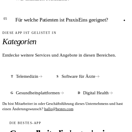
Kennenlernen bis zur Unterzeichnung des Kaufvertrags in
ANTWORT
der Regel drei bis sechs Monate. PraxisEins übernimmt die
05
Für welche Patienten ist PraxisEins geeignet?
Praxis vollständig und integriert sie in sein Netzwerk, ohne
Zu den Kapitalgebern von PraxisEins zählen die BMH
den Standort zu schließen.
Beteiligungs-Managementgesellschaft Hessen mbH und der
DIESE APP IST GELISTET IN
ANTWORT
High-Tech Gründerfonds, der teilweise aus Mitteln des
Kategorien
Bundesministeriums für Wirtschaft und Klimaschutz
PraxisEins richtet sich an alle GKV-Versicherten, die
finanziert wird. Daneben sind laut BMH auch Kapitalgeber
hausärztliche Versorgung suchen – insbesondere in
aus dem deutschen Mittelstand beteiligt.
Regionen, in denen Praxen geschlossen wurden oder
Entdecke weitere Services und Angebote in diesen Bereichen.
Nachfolger fehlen. Die integrierten Standorte behandeln nach
Unternehmensangaben alle Altersgruppen in den
Fachbereichen Hausarztmedizin, Diabetologie und
Telemedizin
Software für Ärzte
T
S
Schmerztherapie.
Gesundheitsplattformen
Digital Health
G
D
Du bist Mitarbeiter:in oder Geschäftsführung dieses Unternehmens und hast
einen Änderungswunsch?
hallo@bestes.com
DIE BESTES-APP