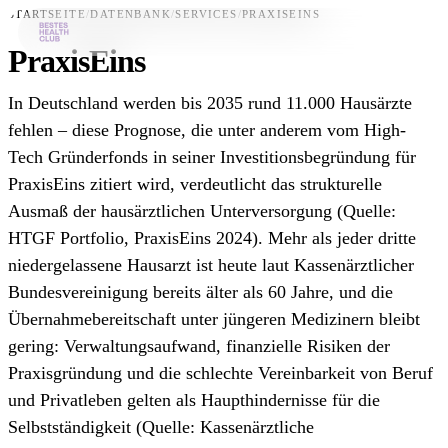
STARTSEITE
/
DATENBANK
/
SERVICES
/
PRAXISEINS
PraxisEins
Bestes-App
In Deutschland werden bis 2035 rund 11.000 Hausärzte
Datenbank
fehlen – diese Prognose, die unter anderem vom High-
Tech Gründerfonds in seiner Investitionsbegründung für
News
PraxisEins zitiert wird, verdeutlicht das strukturelle
Über uns
Ausmaß der hausärztlichen Unterversorgung (Quelle:
Für Unternehmen
HTGF Portfolio, PraxisEins 2024). Mehr als jeder dritte
niedergelassene Hausarzt ist heute laut Kassenärztlicher
Jetzt downloaden
Bundesvereinigung bereits älter als 60 Jahre, und die
Übernahmebereitschaft unter jüngeren Medizinern bleibt
gering: Verwaltungsaufwand, finanzielle Risiken der
Praxisgründung und die schlechte Vereinbarkeit von Beruf
und Privatleben gelten als Haupthindernisse für die
Selbstständigkeit (Quelle: Kassenärztliche