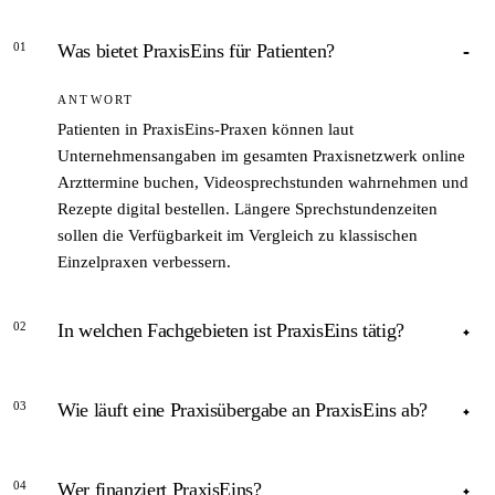
01
Was bietet PraxisEins für Patienten?
ANTWORT
Patienten in PraxisEins-Praxen können laut
Unternehmensangaben im gesamten Praxisnetzwerk online
Arzttermine buchen, Videosprechstunden wahrnehmen und
Rezepte digital bestellen. Längere Sprechstundenzeiten
sollen die Verfügbarkeit im Vergleich zu klassischen
Einzelpraxen verbessern.
02
In welchen Fachgebieten ist PraxisEins tätig?
ANTWORT
03
Wie läuft eine Praxisübergabe an PraxisEins ab?
PraxisEins ist nach eigenen Angaben in den Bereichen
Hausarztmedizin, Diabetologie und Schmerztherapie aktiv.
ANTWORT
Das Netzwerk wächst durch die Übernahme bestehender
04
Wer finanziert PraxisEins?
Praxen, die als Versorgungsstandorte erhalten bleiben.
Laut Unternehmensangaben vergehen vom ersten